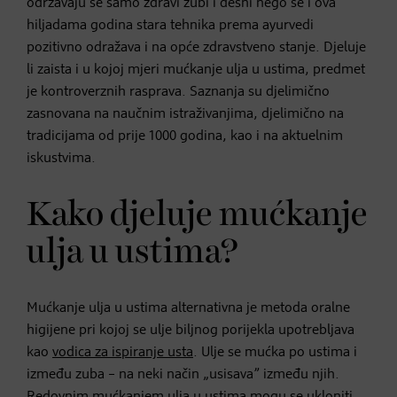
održavaju se samo zdravi zubi i desni nego se i ova
hiljadama godina stara tehnika prema ayurvedi
pozitivno odražava i na opće zdravstveno stanje. Djeluje
li zaista i u kojoj mjeri mućkanje ulja u ustima, predmet
je kontroverznih rasprava. Saznanja su djelimično
zasnovana na naučnim istraživanjima, djelimično na
tradicijama od prije 1000 godina, kao i na aktuelnim
iskustvima.
Kako djeluje mućkanje
ulja u ustima?
Mućkanje ulja u ustima alternativna je metoda oralne
higijene pri kojoj se ulje biljnog porijekla upotrebljava
kao
vodica za ispiranje usta
. Ulje se mućka po ustima i
između zuba – na neki način „usisava” između njih.
Redovnim mućkanjem ulja u ustima mogu se ukloniti