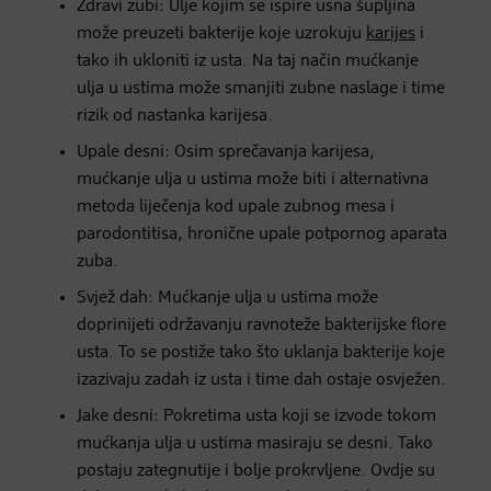
Zdravi zubi: Ulje kojim se ispire usna šupljina
može preuzeti bakterije koje uzrokuju
karijes
i
tako ih ukloniti iz usta. Na taj način mućkanje
ulja u ustima može smanjiti zubne naslage i time
rizik od nastanka karijesa.
Upale desni: Osim sprečavanja karijesa,
mućkanje ulja u ustima može biti i alternativna
metoda liječenja kod upale zubnog mesa i
parodontitisa, hronične upale potpornog aparata
zuba.
Svjež dah: Mućkanje ulja u ustima može
doprinijeti održavanju ravnoteže bakterijske flore
usta. To se postiže tako što uklanja bakterije koje
izazivaju zadah iz usta i time dah ostaje osvježen.
Jake desni: Pokretima usta koji se izvode tokom
mućkanja ulja u ustima masiraju se desni. Tako
postaju zategnutije i bolje prokrvljene. Ovdje su