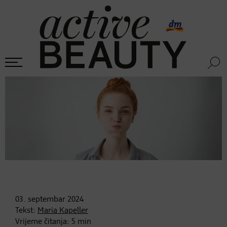
03. septembar
2024
Tekst:
Maria Kapeller
Vrijeme čitanja:
5
min