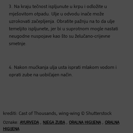
3. Na kraju tečnost ispljunute u krpu i odložite u
mješovitom otpadu. Ulje u odvodu inače može
uzrokovati začepljenja. Obratite pažnju na to da ulje
temeljito ispljunete, jer bi u suprotnom mogle nastati
neugodne nuspojave kao što su želučano-crijevne
smetnje.
4. Nakon mućkanja ulja usta isprati mlakom vodom i
oprati zube na uobičajen način.
krediti: Cast of Thousands, wing-wing © Shutterstock
Oznake:
,
,
,
AYURVEDA
NJEGA ZUBA
ORALNA HIGIJENA
ORALNA
HIGIJENA