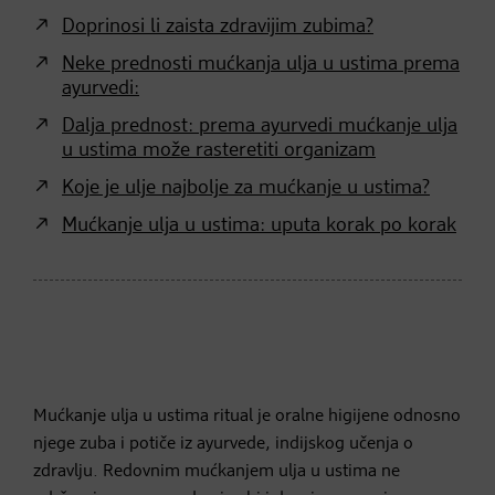
Doprinosi li zaista zdravijim zubima?
Neke prednosti mućkanja ulja u ustima prema
ayurvedi:
Dalja prednost: prema ayurvedi mućkanje ulja
u ustima može rasteretiti organizam
Koje je ulje najbolje za mućkanje u ustima?
Mućkanje ulja u ustima: uputa korak po korak
Mućkanje ulja u ustima ritual je oralne higijene odnosno
njege zuba i potiče iz ayurvede, indijskog učenja o
zdravlju. Redovnim mućkanjem ulja u ustima ne