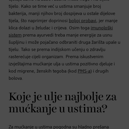
tijelo. Kako se time već u ustima smanjuje broj
bakterija, manji njihov broj dospijeva u ostale dijelove
tijela, što naprimjer doprinosi
boljoj probavi
, jer manje
klica dolazi u želudac i crijeva. Osim toga
imunološki
sistem
prema ayurvedi treba manje energije za usnu
šupljinu i može pojačano odbraniti druga žarišta upale u
tijelu. Tako se prema indijskom učenju o zdravlju
rasterećuje cijeli organizam. Prema iskustvenim
izvještajima mućkanje ulja u ustima pozitivno djeluje i
kod migrene, ženskih tegoba (kod
PMS-a
) i drugih
bolova.
Koje je ulje najbolje za
mućkanje u ustima?
Za mućkanje u ustima pogodna su hladno prešana