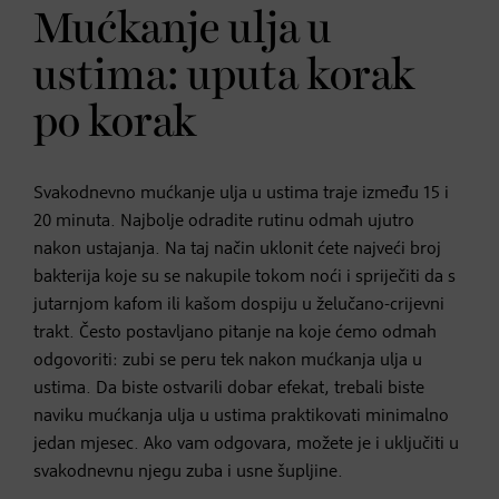
Mućkanje ulja u
ustima: uputa korak
po korak
Svakodnevno mućkanje ulja u ustima traje između 15 i
20 minuta. Najbolje odradite rutinu odmah ujutro
nakon ustajanja. Na taj način uklonit ćete najveći broj
bakterija koje su se nakupile tokom noći i spriječiti da s
jutarnjom kafom ili kašom dospiju u želučano-crijevni
trakt. Često postavljano pitanje na koje ćemo odmah
odgovoriti: zubi se peru tek nakon mućkanja ulja u
ustima. Da biste ostvarili dobar efekat, trebali biste
naviku mućkanja ulja u ustima praktikovati minimalno
jedan mjesec. Ako vam odgovara, možete je i uključiti u
svakodnevnu njegu zuba i usne šupljine.