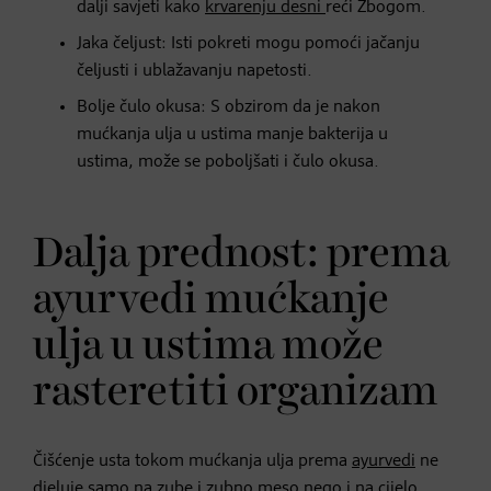
dalji savjeti kako
krvarenju desni
reći Zbogom.
Jaka čeljust: Isti pokreti mogu pomoći jačanju
čeljusti i ublažavanju napetosti.
Bolje čulo okusa: S obzirom da je nakon
mućkanja ulja u ustima manje bakterija u
ustima, može se poboljšati i čulo okusa.
Dalja prednost: prema
ayurvedi mućkanje
ulja u ustima može
rasteretiti organizam
Čišćenje usta tokom mućkanja ulja prema
ayurvedi
ne
djeluje samo na zube i zubno meso nego i na cijelo