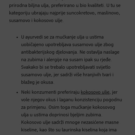
prirodna biljna ulja, preferirano u bio kvaliteti. U tu se
kategoriju ubrajaju najprije suncokretovo, maslinovo,
susamovo i kokosovo ulje.
U ayurvedi se za mućkanje ulja u ustima
uobičajeno upotrebljava susamovo ulje zbog
antibakterijskog djelovanja. Ne ostavlja naslage
na zubima i alergije na susam ipak su rjeđe.
Svakako bi se trebalo upotrebljavati svijetlo
susamovo ulje, jer sadrži više hranjivih tvari i
blažeg je okusa.
Neki konzumenti preferiraju
kokosovo ulje
, jer
vole njegov okus i laganu konzistenciju pogodnu
za primjenu. Osim toga mućkanje kokosovog
ulja u ustima doprinosi bjeljim zubima.
Kokosovo ulje sadrži mnoge nezasićene masne
kiseline, kao što su laurinska kiselina koja ima