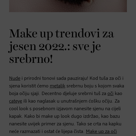
Make up trendovi za
jesen 2022.: sve je
srebrno!
Nude
i prirodni tonovi sada pauziraju! Kod tuša za oči i
sjena koristit ćemo
metalik
srebrnu boju s kojom svaka
boja očiju sjaji. Decentno djeluje srebrni tuš za
oči
kao
cateye
ili kao naglasak u unutrašnjem ćošku očiju. Za
cool look s posebnom izjavom nanesite sjenu na cijeli
kapak. Kako bi make up look dugo izdržao, kao bazu
nanesite uvijek primer za sjenu. Tako se crta na kapku
neće razmazati i ostat će lijepa čista.
Make up za oči