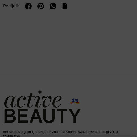
Podijeli:
dm časopis o ljepoti, zdravlju i životu – za skladnu svakodnevnicu i odgovorno
zajedništvo.