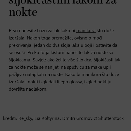
šljokičastim lakom za
nokte
Prvo nanesite bazu za lak kako bi
manikura
što duže
izdržala. Nakon toga premažite, ovisno o moći
prekrivanja, jedan do dva sloja laka u boji i ostavite da
se osuši. Preko toga kistom nanesite lak za nokte sa
šljokicama. Savjet: ako želite više šljokica, šljokičasti
lak
za nokte
može se nanijeti na spužvicu za make up i
pažljivo natapkati na nokte. Kako bi manikura što duže
izdržala i nokti izgledali lijepo glossy, izgled noktiju
dovršite nadlakom.
krediti: Re_sky, Lia Koltyrina, Dmitri Gromov © Shutterstock