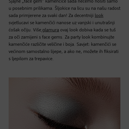
Sjajne „face gem“ kamenčiće sada nećemo nositi samo
u posebnim prilikama. Šljokice na licu su na našu radost
sada primjerene za svaki dan! Za decentniji
look
svjetlucavi se kamenčići nanose uz vanjski i unutrašnji
ćošak očiju. Više
glamura
ovaj look dobiva kada se tuš
za oči zamijeni s face gems. Za party look kombinujte
kamenčiće različite veličine i boja. Savjet: kamenčići se
većinom samostalno lijepe, a ako ne, možete ih fiksirati
s ljepilom za trepavice.