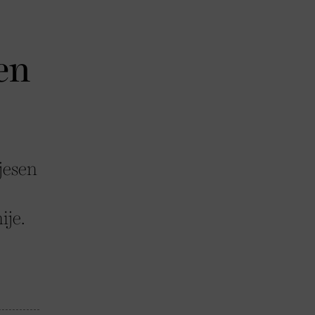
en
jesen
ije.