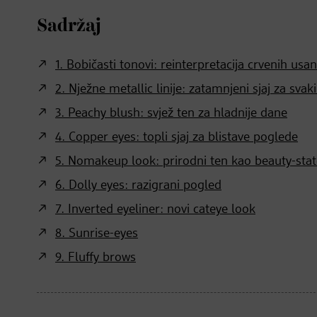
Sadržaj
1. Bobičasti tonovi: reinterpretacija crvenih usa
2. Nježne metallic linije: zatamnjeni sjaj za svak
3. Peachy blush: svjež ten za hladnije dane
4. Copper eyes: topli sjaj za blistave poglede
5. Nomakeup look: prirodni ten kao beauty-sta
6. Dolly eyes: razigrani pogled
7. Inverted eyeliner: novi cateye look
8. Sunrise-eyes
9. Fluffy brows