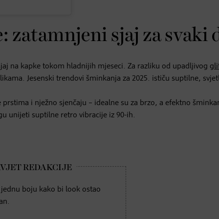
e: zatamnjeni sjaj za svaki
 sjaj na kapke tokom hladnijih mjeseci. Za razliku od upadljivog
gli
ikama. Jesenski trendovi šminkanja za 2025. ističu suptilne, svje
prstima i nježno sjenčaju – idealne su za brzo, a efektno šminka
u unijeti suptilne retro vibracije iz 90-ih.
 jednu boju kako bi look ostao
an.