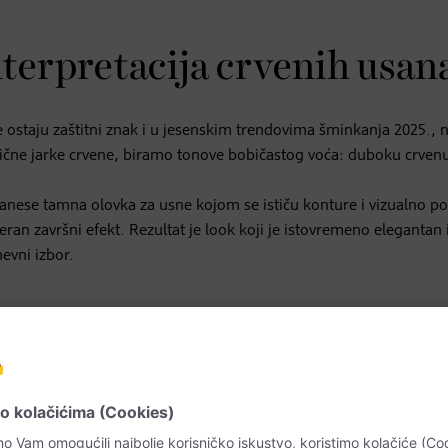
interpretacija crvenih usan
e ostaju zaštitni znak i u jesenskim trendovima šminkanja 2025., 
sične jarke crvene, biramo tonove bobičastog voća: duboku crven
nanese tamna olovka za usne kojom se ističu konture i vizualno p
an završni efekt. Rezultat je look koji je istovremeno elegantan 
nevni izbor.