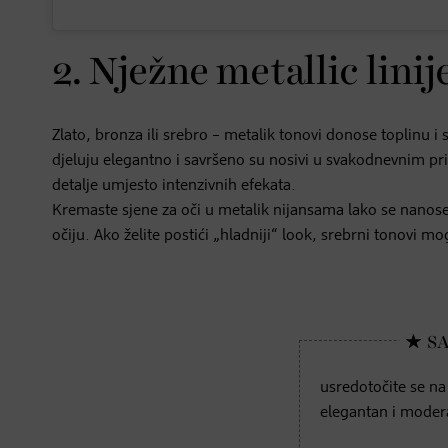
2. Nježne metallic linij
Zlato, bronza ili srebro – metalik tonovi donose toplinu i
djeluju elegantno i savršeno su nosivi u svakodnevnim pril
detalje umjesto intenzivnih efekata.
Kremaste sjene za oči u metalik nijansama lako se nanose 
očiju. Ako želite postići „hladniji“ look, srebrni tonovi mog
usredotočite se na
elegantan i moder