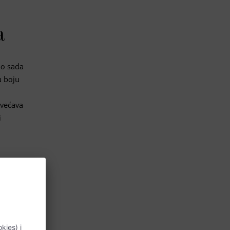
a
no sada
u boju
ovećava
i