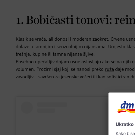
1. Bobičasti tonovi: re
Klasik se vraća, ali donosi i moderan zaokret. Crvene usn
dolaze u tamnijim i senzualnijim nijansama. Umjesto kla
trešnje, kupine ili tamne nijanse šljive.
Posebno upečatljiv dojam usne ostavljaju ako se na njih 
volumen. Prozirni sjaj koji se nanosi preko
ruža
daje moder
zavodljiv – savršen za jesenske večeri ili kao sofisticiran d