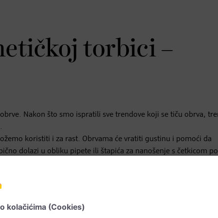
etičkoj torbici –
obrve. Nakon što smo ispratili sve trendove koji se tiču obrva, tr
.
emo koristiti i za rast. Obrvama će vratiti gustinu i pomoći da
bično dolazi u obliku pipete ili štapića za nanošenje s četkicom p
uljana.
e, jer neki mogu izazvati neželjene efekte poput svraba u očima, 
ene proteinima i vitaminima, te će tako ojačati korijen dlake ali po
selinom omekšat će dlaku i pružiti joj vitalnost i blistavsti.