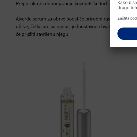
Preporuka za dopunjavanje kozmetičke torbice dolazi s 
Alverde serum za obrve
podstiče prirodni rast obrva zahva
obrve, četkicom se nanosi jednostavno i hvata svaku dlak
će pružiti savršenu njegu.