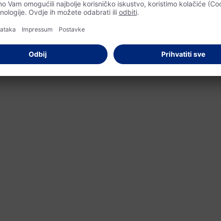
police alverde NATURKOZMETIK.
ljujući prirodnom sastojku ricinusovom ulju. Serum jača i revitali
u. Veganska formula bazirana je na čistoj prirodnoj kozmetici, a