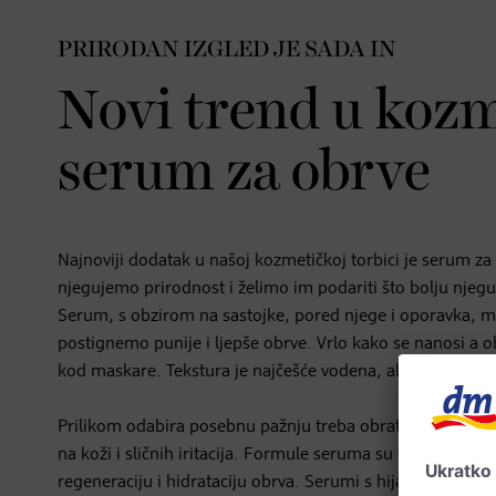
PRIRODAN IZGLED JE SADA IN
Novi trend u kozm
serum za obrve
Najnoviji dodatak u našoj kozmetičkoj torbici je serum za 
njegujemo prirodnost i želimo im podariti što bolju njegu
Serum, s obzirom na sastojke, pored njege i oporavka, mož
postignemo punije i ljepše obrve. Vrlo kako se nanosi a o
kod maskare. Tekstura je najčešće vodena, ali može biti i 
Prilikom odabira posebnu pažnju treba obratiti na sastojk
na koži i sličnih iritacija. Formule seruma su često obogać
regeneraciju i hidrataciju obrva. Serumi s hijaluronskom ki