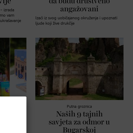
vlje
da budu društveno
angažovani
 – izrada
simo vam
Izaći iz svog uobičajenog okruženja i upoznati
-ukrašavanje
ljude koji žive drukčije
Putna groznica
avo
Naših 9 tajnih
brati
savjeta za odmor u
oliš.
Bugarskoj