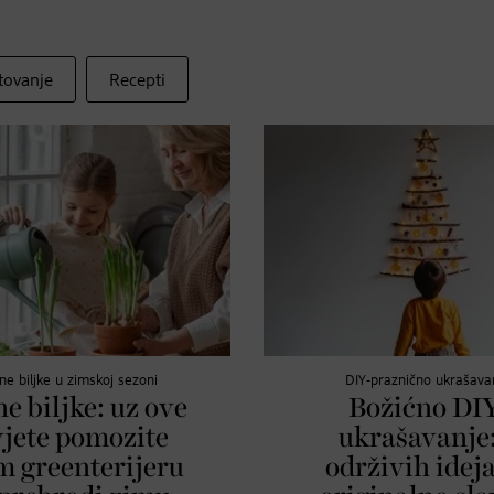
tovanje
Recepti
ne biljke u zimskoj sezoni
DIY-praznično ukrašava
e biljke: uz ove
Božićno DIY
vjete pomozite
ukrašavanje:
m greenterijeru
održivih ideja