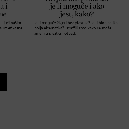
a i
je li moguće i ako
ne
jest, kako?
jujući našim
Je li moguće živjeti bez plastike? Je li bioplastika
 uz efikasne
bolja alternativa? Istražili smo kako se može
smanjiti plastični otpad.