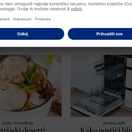
igurni tokom
Spisateljica dm ljetne knjige, Melis
enstruacije
o dm ljetnoj knjizi, o sebi i ono
#sasvimja trenutku.
na plaži? Uz bikini i slične
ne dane u mjesecu to neće biti
šnjavamo kako funkcionišu kupaći
i tiokom mjesečnice i kako ih
ati.
Slatko iznenađenje
Blistavo suđe
trijski deserti:
Kako postići bl