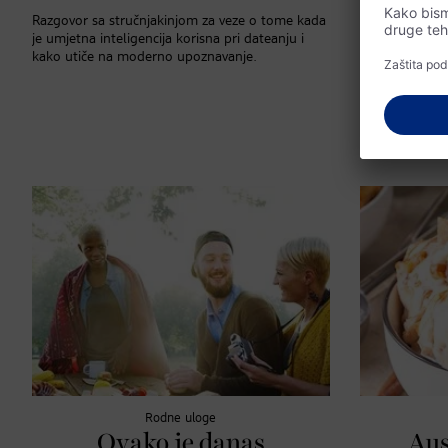
s
Razgovor sa stručnjakinjom za veze o tome kada
je umjetna inteligencija korisna pri dateanju i
m
kako utiče na moderno upoznavanje.
Bezbrižni dani 
proizvode za o
problem. Obja
kostimi sigurn
pravilno održav
Rodne uloge
Ovako je danas
Aus