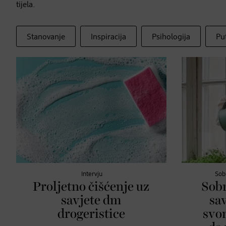
tijela.
Stanovanje
Inspiracija
Psihologija
Pu
Intervju
Sob
Proljetno čišćenje uz
Sobn
savjete dm
sa
drogeristice
svo