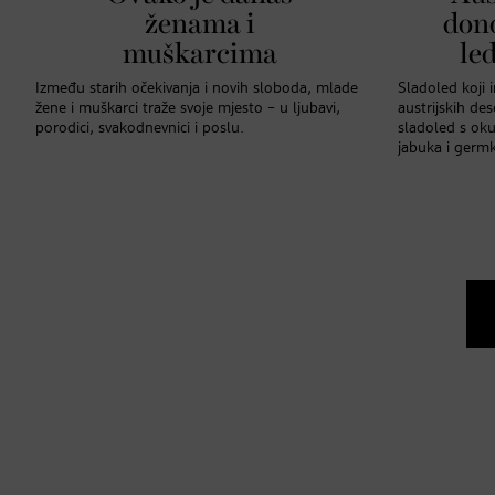
ženama i
don
muškarcima
le
Između starih očekivanja i novih sloboda, mlade
Sladoled koji 
žene i muškarci traže svoje mjesto – u ljubavi,
austrijskih de
porodici, svakodnevnici i poslu.
sladoled s oku
jabuka i germk