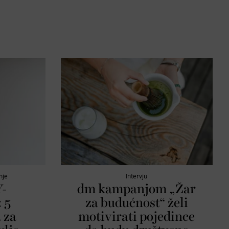
nje
Intervju
-
dm kampanjom „Žar
 5
za budućnost“ želi
 za
motivirati pojedince