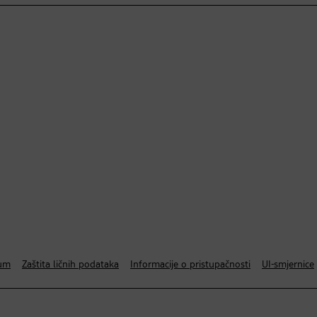
um
Zaštita ličnih podataka
Informacije o pristupačnosti
UI-smjernice