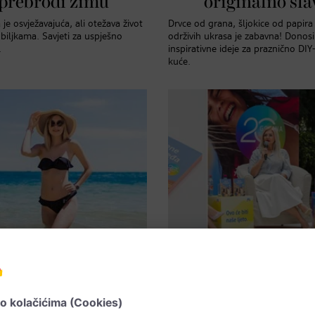
 prebrodi zimu
originalno sla
je osvježavajuća, ali otežava život
Drvce od grana, šljokice od papira
iljkama. Savjeti za uspješno
održivih ukrasa je zabavna! Dono
.
inspirativne ideje za praznično DIY
kuće.
Za lijepe dane
Intervju
i i sl. kostimi za
Uvijek je pr
dane u mjesecu:
vrijeme za iza
upaći kostimi
sebe i ono što v