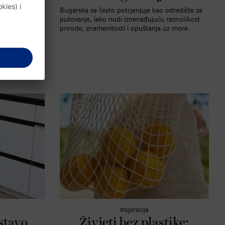
a Krnić, govori
Bugarska se često potcjenjuje kao odredište za
m posebnom
putovanje, iako nudi iznenađujuću raznolikost
prirode, znamenitosti i opuštanja uz more.
Inspiracija
istavo
Živjeti bez plastike: