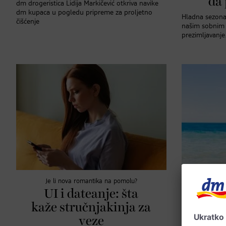
da
dm drogeristica Lidija Markičević otkriva navike
dm kupaca u pogledu pripreme za proljetno
Hladna sezona 
čišćenje
našim sobnim b
prezimljavanje
Je li nova romantika na pomolu?
UI i dateanje: šta
Bikin
kaže stručnjakinja za
one 
veze
k