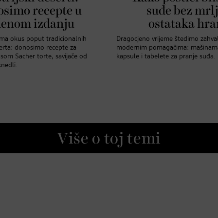
osimo recepte u
suđe bez mrlj
denom izdanju
ostataka hra
ima okus poput tradicionalnih
Dragocjeno vrijeme štedimo zahval
serta: donosimo recepte za
modernim pomagačima: mašinama
som Sacher torte, savijače od
kapsule i tabelete za pranje suđa.
nedli.
Više o toj temi