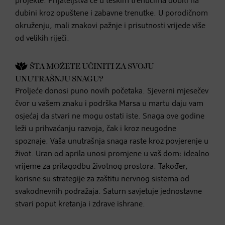
projekte. Prijateljstva će u teškim trenucima dobiti na
dubini kroz opuštene i zabavne trenutke. U porodičnom
okruženju, mali znakovi pažnje i prisutnosti vrijede više
od velikih riječi.
ŠTA MOŽETE UČINITI ZA SVOJU
UNUTRAŠNJU SNAGU?
Proljeće donosi puno novih početaka. Sjeverni mjesečev
čvor u vašem znaku i podrška Marsa u martu daju vam
osjećaj da stvari ne mogu ostati iste. Snaga ove godine
leži u prihvaćanju razvoja, čak i kroz neugodne
spoznaje. Vaša unutrašnja snaga raste kroz povjerenje u
život. Uran od aprila unosi promjene u vaš dom: idealno
vrijeme za prilagodbu životnog prostora. Također,
korisne su strategije za zaštitu nervnog sistema od
svakodnevnih podražaja. Saturn savjetuje jednostavne
stvari poput kretanja i zdrave ishrane.