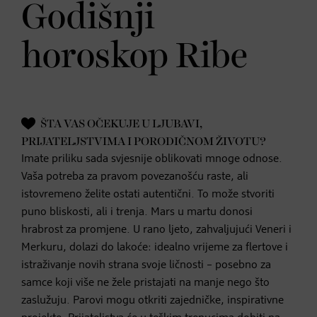
Godišnji
horoskop Ribe
ŠTA VAS OČEKUJE U LJUBAVI,
PRIJATELJSTVIMA I PORODIČNOM ŽIVOTU?
Imate priliku sada svjesnije oblikovati mnoge odnose.
Vaša potreba za pravom povezanošću raste, ali
istovremeno želite ostati autentični. To može stvoriti
puno bliskosti, ali i trenja. Mars u martu donosi
hrabrost za promjene. U rano ljeto, zahvaljujući Veneri i
Merkuru, dolazi do lakoće: idealno vrijeme za flertove i
istraživanje novih strana svoje ličnosti – posebno za
samce koji više ne žele pristajati na manje nego što
zaslužuju. Parovi mogu otkriti zajedničke, inspirativne