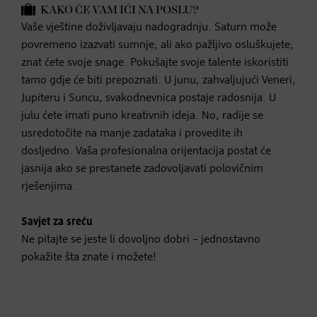
KAKO ĆE VAM IĆI NA POSLU?
Vaše vještine doživljavaju nadogradnju. Saturn može
povremeno izazvati sumnje, ali ako pažljivo osluškujete,
znat ćete svoje snage. Pokušajte svoje talente iskoristiti
tamo gdje će biti prepoznati. U junu, zahvaljujući Veneri,
Jupiteru i Suncu, svakodnevnica postaje radosnija. U
julu ćete imati puno kreativnih ideja. No, radije se
usredotočite na manje zadataka i provedite ih
dosljedno. Vaša profesionalna orijentacija postat će
jasnija ako se prestanete zadovoljavati polovičnim
rješenjima.
Savjet za sreću
Ne pitajte se jeste li dovoljno dobri – jednostavno
pokažite šta znate i možete!