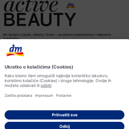
dm časopis o ljepoti, zdravlju i životu – za skladnu svakodnevnicu i odgovorno
zajedništvo.
Kontakt
dm web stranica
ACTIVE BEAUTY dm časopis
Impressum
Zaštita ličnih podataka
Informacije o pristupačnosti
UI-smjernice
© 2026 dm-drogerie markt d.o.o.