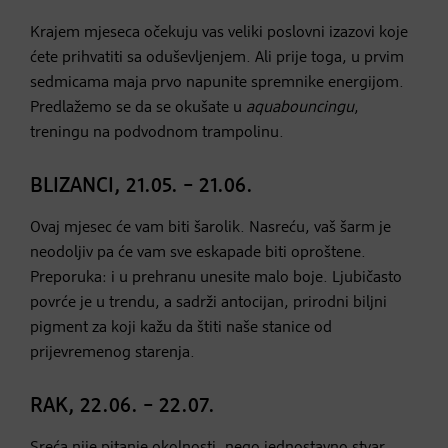
Krajem mjeseca očekuju vas veliki poslovni izazovi koje
ćete prihvatiti sa oduševljenjem. Ali prije toga, u prvim
sedmicama maja prvo napunite spremnike energijom.
Predlažemo se da se okušate u
aquabouncingu
,
treningu na podvodnom trampolinu.
BLIZANCI, 21.05. – 21.06.
Ovaj mjesec će vam biti šarolik. Nasreću, vaš šarm je
neodoljiv pa će vam sve eskapade biti oproštene.
Preporuka: i u prehranu unesite malo boje. Ljubičasto
povrće je u trendu, a sadrži antocijan, prirodni biljni
pigment za koji kažu da štiti naše stanice od
prijevremenog starenja.
RAK, 22.06. – 22.07.
Sreća nije pitanje okolnosti, nego jednostavno stvar