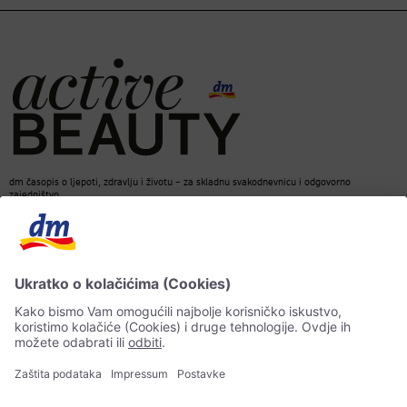
dm časopis o ljepoti, zdravlju i životu – za skladnu svakodnevnicu i odgovorno
zajedništvo.
Kontakt
dm web stranica
ACTIVE BEAUTY dm časopis
Impressum