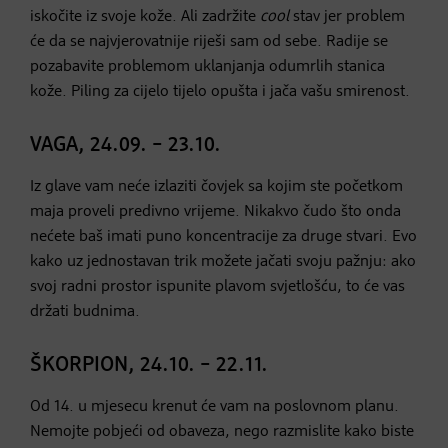
iskočite iz svoje kože. Ali zadržite
cool
stav jer problem
će da se najvjerovatnije riješi sam od sebe. Radije se
pozabavite problemom uklanjanja odumrlih stanica
kože. Piling za cijelo tijelo opušta i jača vašu smirenost.
VAGA, 24.09. – 23.10.
Iz glave vam neće izlaziti čovjek sa kojim ste početkom
maja proveli predivno vrijeme. Nikakvo čudo što onda
nećete baš imati puno koncentracije za druge stvari. Evo
kako uz jednostavan trik možete jačati svoju pažnju: ako
svoj radni prostor ispunite plavom svjetlošću, to će vas
držati budnima.
ŠKORPION, 24.10. – 22.11.
Od 14. u mjesecu krenut će vam na poslovnom planu.
Nemojte pobjeći od obaveza, nego razmislite kako biste