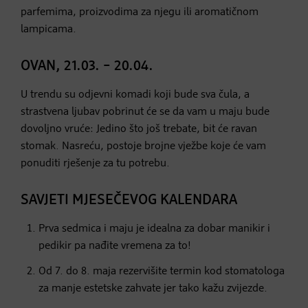
parfemima, proizvodima za njegu ili aromatičnom
lampicama.
OVAN, 21.03. – 20.04.
U trendu su odjevni komadi koji bude sva čula, a
strastvena ljubav pobrinut će se da vam u maju bude
dovoljno vruće: Jedino što još trebate, bit će ravan
stomak. Nasreću, postoje brojne vježbe koje će vam
ponuditi rješenje za tu potrebu.
SAVJETI MJESEČEVOG KALENDARA
Prva sedmica i maju je idealna za dobar manikir i
pedikir pa nađite vremena za to!
Od 7. do 8. maja rezervišite termin kod stomatologa
za manje estetske zahvate jer tako kažu zvijezde.