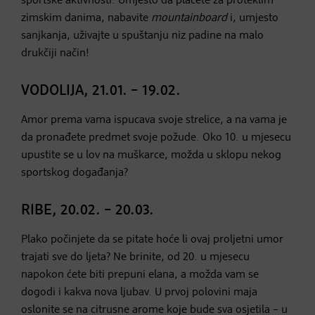
sportske aktivnosti. Umjesto da plačete za proteklim
zimskim danima, nabavite
mountainboard
i, umjesto
sanjkanja, uživajte u spuštanju niz padine na malo
drukčiji način!
VODOLIJA, 21.01. – 19.02.
Amor prema vama ispucava svoje strelice, a na vama je
da pronađete predmet svoje požude. Oko 10. u mjesecu
upustite se u lov na muškarce, možda u sklopu nekog
sportskog događanja?
RIBE, 20.02. – 20.03.
Plako počinjete da se pitate hoće li ovaj proljetni umor
trajati sve do ljeta? Ne brinite, od 20. u mjesecu
napokon ćete biti prepuni elana, a možda vam se
dogodi i kakva nova ljubav. U prvoj polovini maja
oslonite se na citrusne arome koje bude sva osjetila – u