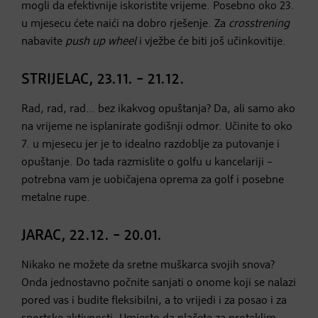
mogli da efektivnije iskoristite vrijeme. Posebno oko 23.
u mjesecu ćete naići na dobro rješenje. Za
crosstrening
nabavite
push up wheel
i vježbe će biti još učinkovitije.
STRIJELAC, 23.11. – 21.12.
Rad, rad, rad… bez ikakvog opuštanja? Da, ali samo ako
na vrijeme ne isplanirate godišnji odmor. Učinite to oko
7. u mjesecu jer je to idealno razdoblje za putovanje i
opuštanje. Do tada razmislite o golfu u kancelariji –
potrebna vam je uobičajena oprema za golf i posebne
metalne rupe.
JARAC, 22.12. – 20.01.
Nikako ne možete da sretne muškarca svojih snova?
Onda jednostavno počnite sanjati o onome koji se nalazi
pored vas i budite fleksibilni, a to vrijedi i za posao i za