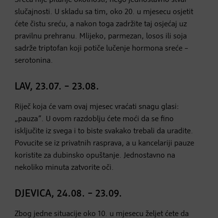
slučajnosti. U skladu sa tim, oko 20. u mjesecu osjetit
ćete čistu sreću, a nakon toga zadržite taj osjećaj uz
pravilnu prehranu. Mlijeko, parmezan, losos ili soja
sadrže triptofan koji potiče lučenje hormona sreće –
serotonina.
LAV, 23.07. – 23.08.
Riječ koja će vam ovaj mjesec vraćati snagu glasi:
„pauza”. U ovom razdoblju ćete moći da se fino
isključite iz svega i to biste svakako trebali da uradite.
Povucite se iz privatnih rasprava, a u kancelariji pauze
koristite za dubinsko opuštanje. Jednostavno na
nekoliko minuta zatvorite oči.
DJEVICA, 24.08. – 23.09.
Zbog jedne situacije oko 10. u mjesecu željet ćete da