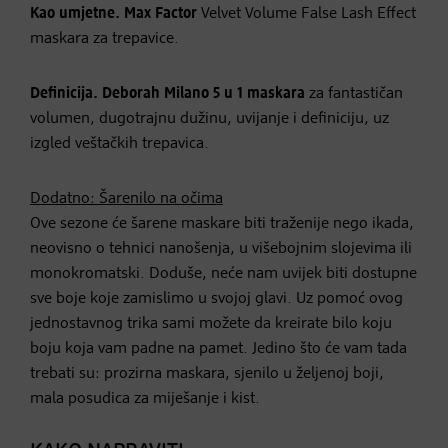
Kao umjetne.
Max Factor
Velvet Volume False Lash Effect
maskara za trepavice.
Definicija.
Deborah Milano 5 u 1 maskara
za fantastičan
volumen, dugotrajnu dužinu, uvijanje i definiciju, uz
izgled veštačkih trepavica.
Dodatno: Šarenilo na očima
Ove sezone će šarene maskare biti traženije nego ikada,
neovisno o tehnici nanošenja, u višebojnim slojevima ili
monokromatski. Doduše, neće nam uvijek biti dostupne
sve boje koje zamislimo u svojoj glavi. Uz pomoć ovog
jednostavnog trika sami možete da kreirate bilo koju
boju koja vam padne na pamet. Jedino što će vam tada
trebati su: prozirna maskara, sjenilo u željenoj boji,
mala posudica za miješanje i kist.