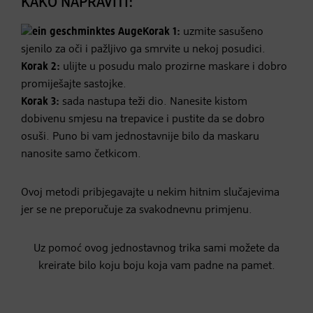
KAKO NAPRAVITI:
Korak 1:
uzmite sasušeno
sjenilo za oči i pažljivo ga smrvite u nekoj posudici.
Korak 2:
ulijte u posudu malo prozirne maskare i dobro
promiješajte sastojke.
Korak 3:
sada nastupa teži dio. Nanesite kistom
dobivenu smjesu na trepavice i pustite da se dobro
osuši. Puno bi vam jednostavnije bilo da maskaru
nanosite samo četkicom.
Ovoj metodi pribjegavajte u nekim hitnim slučajevima
jer se ne preporučuje za svakodnevnu primjenu.
Uz pomoć ovog jednostavnog trika sami možete da
kreirate bilo koju boju koja vam padne na pamet.