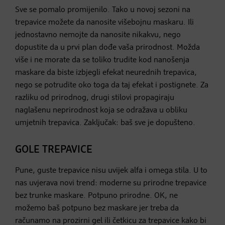
Sve se pomalo promijenilo. Tako u novoj sezoni na
trepavice možete da nanosite višebojnu maskaru. Ili
jednostavno nemojte da nanosite nikakvu, nego
dopustite da u prvi plan dođe vaša prirodnost. Možda
više i ne morate da se toliko trudite kod nanošenja
maskare da biste izbjegli efekat neurednih trepavica,
nego se potrudite oko toga da taj efekat i postignete. Za
razliku od prirodnog, drugi stilovi propagiraju
naglašenu neprirodnost koja se odražava u obliku
umjetnih trepavica. Zaključak: baš sve je dopušteno.
GOLE TREPAVICE
Pune, guste trepavice nisu uvijek alfa i omega stila. U to
nas uvjerava novi trend: moderne su prirodne trepavice
bez trunke maskare. Potpuno prirodne. OK, ne
možemo baš potpuno bez maskare jer treba da
računamo na prozirni gel ili četkicu za trepavice kako bi