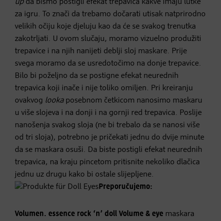
up
da bismo postigli efekat trepavica kakve imaju lutke
za igru. To znači da trebamo dočarati utisak natprirodno
velikih očiju koje djeluju kao da će se svakog trenutka
zakotrljati. U ovom slučaju, moramo vizuelno produžiti
trepavice i na njih nanijeti deblji sloj maskare. Prije
svega moramo da se usredotočimo na donje trepavice.
Bilo bi poželjno da se postigne efekat neurednih
trepavica koji inače i nije toliko omiljen. Pri kreiranju
ovakvog
looka
posebnom četkicom nanosimo maskaru
u više slojeva i na donji i na gornji red trepavica. Poslije
nanošenja svakog sloja (ne bi trebalo da se nanosi više
od tri sloja), potrebno je pričekati jednu do dvije minute
da se maskara osuši. Da biste postigli efekat neurednih
trepavica, na kraju pincetom pritisnite nekoliko dlačica
jednu uz drugu kako bi ostale slijepljene.
Preporučujemo:
Volumen.
essence rock ‘n’ doll Volume & eye
maskara