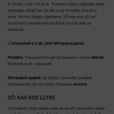
ih doveli u red. I to je to. Trepavice lijepo izgledaju kada
ostavljaju utisak kao da ste ovog trenutka izronili iz
vode. Mokre i blago slijepljene. Učinite ovaj stil još
čarobnijim nanošenjem dodatne porcije gela za
trepavice.
Preporučujemo:
Prirodno.
Transparentni gel za trepavice i obrve
alverde
formirati će ih i njegovati.
Očaravajući pogled.
Za nježan i prirodan pogled,
transparentni gel za obrve i trepavice
essence
.
OČI KAO KOD LUTKE
Stil lutkinih očiju nalaže nam da na oči nanosimo
make-