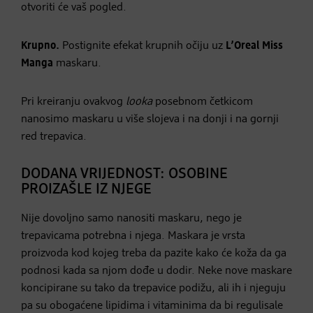
otvoriti će vaš pogled.
Krupno.
Postignite efekat krupnih očiju uz
L’Oreal Miss
Manga
maskaru.
Pri kreiranju ovakvog
looka
posebnom četkicom
nanosimo maskaru u više slojeva i na donji i na gornji
red trepavica.
DODANA VRIJEDNOST: OSOBINE
PROIZAŠLE IZ NJEGE
Nije dovoljno samo nanositi maskaru, nego je
trepavicama potrebna i njega. Maskara je vrsta
proizvoda kod kojeg treba da pazite kako će koža da ga
podnosi kada sa njom dođe u dodir. Neke nove maskare
koncipirane su tako da trepavice podižu, ali ih i njeguju
pa su obogaćene lipidima i vitaminima da bi regulisale