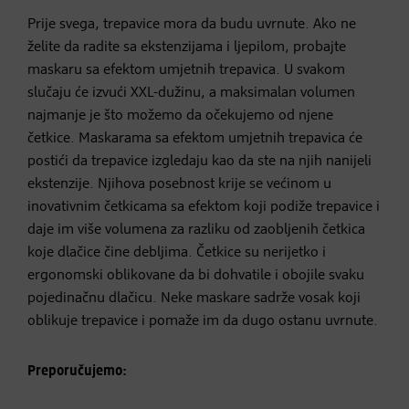
Prije svega, trepavice mora da budu uvrnute. Ako ne
želite da radite sa ekstenzijama i ljepilom, probajte
maskaru sa efektom umjetnih trepavica. U svakom
slučaju će izvući XXL-dužinu, a maksimalan volumen
najmanje je što možemo da očekujemo od njene
četkice. Maskarama sa efektom umjetnih trepavica će
postići da trepavice izgledaju kao da ste na njih nanijeli
ekstenzije. Njihova posebnost krije se većinom u
inovativnim četkicama sa efektom koji podiže trepavice i
daje im više volumena za razliku od zaobljenih četkica
koje dlačice čine debljima. Četkice su nerijetko i
ergonomski oblikovane da bi dohvatile i obojile svaku
pojedinačnu dlačicu. Neke maskare sadrže vosak koji
oblikuje trepavice i pomaže im da dugo ostanu uvrnute.
Preporučujemo: