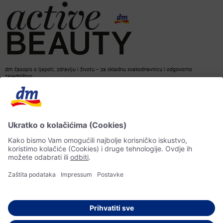
dm časopis o ljepoti, zdravlju i životu – za skladnu svakodnevnicu i odgovorno
zajedništvo.
Kontakt
dm web stranica
ACTIVE BEAUTY dm časopis
Impressum
Zaštita ličnih podataka
Informacije o pristupačnosti
UI-smjernice
© 2026 dm-drogerie markt d.o.o.