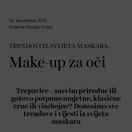
14. decembar
2016
Vrijeme čitanja:
4
min
TRENDOVI IZ SVIJETA MASKARA.
Make-up za oči
Trepavice – sasvim prirodne ili
gotovo potpuno umjetne, klasične
crne ili višebojne? Donosimo sve
trendove i vijesti iz svijeta
maskara