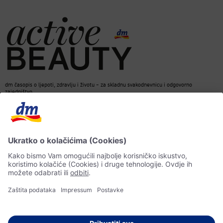
dm časopis o ljepoti, zdravlju i životu – za skladnu svakodnevnicu i odgovorno
zajedništvo.
Kontakt
dm web stranica
ACTIVE BEAUTY dm časopis
Impressum
Zaštita ličnih podataka
Informacije o pristupačnosti
UI-smjernice