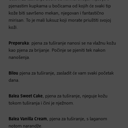
pjenastim kupkama u bočicama od kojih će svaki tip
kože biti savršeno mekan, njegovan i fantastično
mirisan. To je mali luksuz koji morate priuštiti svojoj
koži.
Preporuka
: pjena za tuširanje nanosi se na vlažnu kožu
kao pjena za brijanje. Počinje se pjeniti tek nakon
nanošenja.
Bilou
pjena za tuširanje, zasladit će vam svaki početak
dana.
Balea Sweet Cake
, pjena za tuširanje, njeguje kožu
tokom tuširanja i čini je nježnom.
Balea Vanilla Cream
, pjena za tuširanje, s laganom
notom narandže.