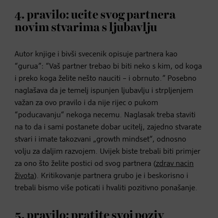
4. pravilo: ucite svog partnera
novim stvarima s ljubavlju
Autor knjige i bivši svecenik opisuje partnera kao
“gurua”: “Vaš partner trebao bi biti neko s kim, od koga
i preko koga želite nešto nauciti – i obrnuto.” Posebno
naglašava da je temelj ispunjen ljubavlju i strpljenjem
važan za ovo pravilo i da nije rijec o pukom
“poducavanju“ nekoga necemu. Naglasak treba staviti
na to da i sami postanete dobar ucitelj, zajedno stvarate
stvari i imate takozvani „growth mindset“, odnosno
volju za daljim razvojem. Uvijek biste trebali biti primjer
za ono što želite postici od svog partnera (
zdrav nacin
života
). Kritikovanje partnera grubo je i beskorisno i
trebali bismo više poticati i hvaliti pozitivno ponašanje.
5. pravilo: pratite svoj poziv