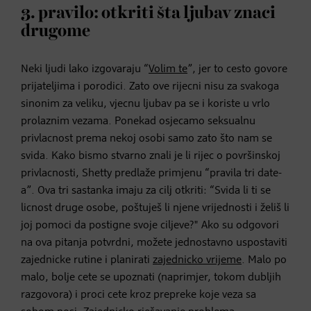
3. pravilo: otkriti šta ljubav znaci
drugome
Neki ljudi lako izgovaraju “
Volim te
”, jer to cesto govore
prijateljima i porodici. Zato ove rijecni nisu za svakoga
sinonim za veliku, vjecnu ljubav pa se i koriste u vrlo
prolaznim vezama. Ponekad osjecamo seksualnu
privlacnost prema nekoj osobi samo zato što nam se
svida. Kako bismo stvarno znali je li rijec o površinskoj
privlacnosti, Shetty predlaže primjenu “pravila tri date-
a”. Ova tri sastanka imaju za cilj otkriti: “Svida li ti se
licnost druge osobe, poštuješ li njene vrijednosti i želiš li
joj pomoci da postigne svoje ciljeve?" Ako su odgovori
na ova pitanja potvrdni, možete jednostavno uspostaviti
zajednicke rutine i planirati
zajednicko vrijeme
. Malo po
malo, bolje cete se upoznati (naprimjer, tokom dubljih
razgovora) i proci cete kroz prepreke koje veza sa