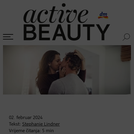
02. februar
2024
Tekst:
Stephanie Lindner
Vrijeme čitanja:
5
min