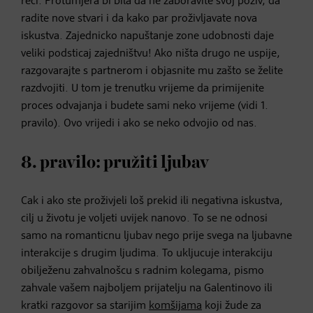
reci. Protumjera bi bila da ne zaboravite svoj poziv, da
radite nove stvari i da kako par proživljavate nova
iskustva. Zajednicko napuštanje zone udobnosti daje
veliki podsticaj zajedništvu! Ako ništa drugo ne uspije,
razgovarajte s partnerom i objasnite mu zašto se želite
razdvojiti. U tom je trenutku vrijeme da primijenite
proces odvajanja i budete sami neko vrijeme (vidi 1.
pravilo). Ovo vrijedi i ako se neko odvojio od nas.
8. pravilo: pružiti ljubav
Cak i ako ste proživjeli loš prekid ili negativna iskustva,
cilj u životu je voljeti uvijek nanovo. To se ne odnosi
samo na romanticnu ljubav nego prije svega na ljubavne
interakcije s drugim ljudima. To ukljucuje interakciju
obilježenu zahvalnošcu s radnim kolegama, pismo
zahvale vašem najboljem prijatelju na Galentinovo ili
kratki razgovor sa starijim
komšijama
koji žude za