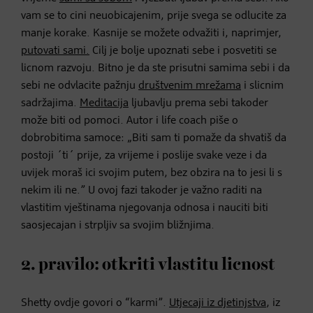
vam se to cini neuobicajenim, prije svega se odlucite za
manje korake. Kasnije se možete odvažiti i, naprimjer,
putovati sami.
Cilj je bolje upoznati sebe i posvetiti se
licnom razvoju. Bitno je da ste prisutni samima sebi i da
sebi ne odvlacite pažnju
društvenim mrežama
i slicnim
sadržajima.
Meditacija
ljubavlju prema sebi takoder
može biti od pomoci. Autor i life coach piše o
dobrobitima samoce: „Biti sam ti pomaže da shvatiš da
postoji ´ti´ prije, za vrijeme i poslije svake veze i da
uvijek moraš ici svojim putem, bez obzira na to jesi li s
nekim ili ne.” U ovoj fazi takoder je važno raditi na
vlastitim vještinama njegovanja odnosa i nauciti biti
saosjecajan i strpljiv sa svojim bližnjima.
2. pravilo: otkriti vlastitu licnost
Shetty ovdje govori o “karmi”.
Utjecaji iz djetinjstva
, iz