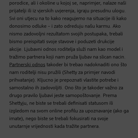
porodice, ali i okoline u kojoj se, naprimjer, nalaze naši
prijatelji ili iz vjerskih uvjerenja, igraju presudnu ulogu.
Svi oni utjecu na to kako reagujemo na situacije ili kako
donosimo odluke – i zato odreduju našu karmu. Ako
nismo zadovoljni rezultatom svojih postupaka, trebali
bismo preispitati svoje stavove i poduzeti drukcije
akcije. Ljubavni odnos roditelja služi nam kao model i
tražimo partnera koji nam pruža ljubav na slican nacin.
Partnerski odnos
takoder bi trebao nadoknaditi ono što
nam roditelji nisu pružili (Shetty za primjer navodi
prihvatanje). Kljucno je prepoznati vlastite potrebe i
samostalno ih zadovoljiti. Ono što je takoder važno za
drugo pravilo ljubavi jeste samopoštovanje. Prema
Shettyju, ne biste se trebali definisati statusom ili
izgledom na svom online profilu za upoznavanje (ako ga
imate), nego biste se trebali fokusirati na svoje
unutarnje vrijednosti kada tražite partnera.