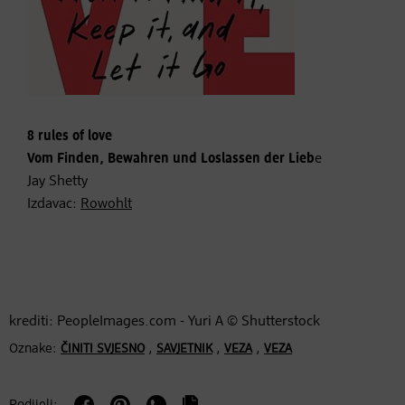
8 rules of love
Vom Finden, Bewahren und Loslassen der Lieb
e
Jay Shetty
Izdavac:
Rowohlt
krediti: PeopleImages.com - Yuri A © Shutterstock
Oznake:
,
,
,
ČINITI SVJESNO
SAVJETNIK
VEZA
VEZA
Podijeli: