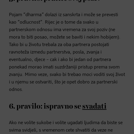
Pojam “dharma” dolazi iz sanskrta i može se prevesti
kao “odlucnost”. Rijec je o tome da svako u
partnerskom odnosu ima vremena za svoj poziv (ne
mora to biti posao, možete se baviti i nekim hobijem).
Tako bi u životu trebala za oba partnera postojati
ravnoteža izmedu partnerstva, posla, zvanja i
eventualno, djece – cak i ako bi jedan od partnera
ponekad morao imati suzdržaniji pristup prema svom
zvanju. Mimo veze, svako bi trebao moci voditi svoj život
i u njemu se ostvariti, što je opet dobro za partnerski
odnos.
6. pravilo: ispravno se
svadati
Ako ne volite sukobe i volite ugadati ljudima da biste se
svima svidjeli, s vremenom cete shvatiti da veze ne