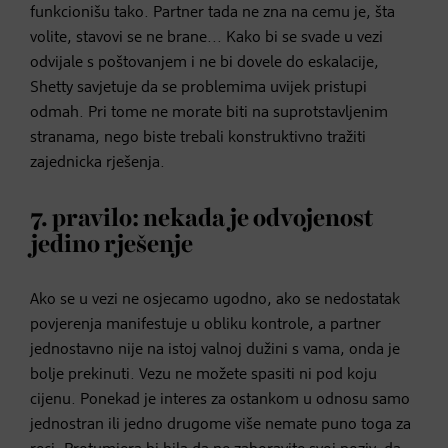
funkcionišu tako. Partner tada ne zna na cemu je, šta
volite, stavovi se ne brane... Kako bi se svade u vezi
odvijale s poštovanjem i ne bi dovele do eskalacije,
Shetty savjetuje da se problemima uvijek pristupi
odmah. Pri tome ne morate biti na suprotstavljenim
stranama, nego biste trebali konstruktivno tražiti
zajednicka rješenja.
7. pravilo: nekada je odvojenost
jedino rješenje
Ako se u vezi ne osjecamo ugodno, ako se nedostatak
povjerenja manifestuje u obliku kontrole, a partner
jednostavno nije na istoj valnoj dužini s vama, onda je
bolje prekinuti. Vezu ne možete spasiti ni pod koju
cijenu. Ponekad je interes za ostankom u odnosu samo
jednostran ili jedno drugome više nemate puno toga za