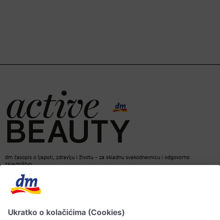
dm časopis o ljepoti, zdravlju i životu – za skladnu svakodnevnicu i odgovorno
zajedništvo.