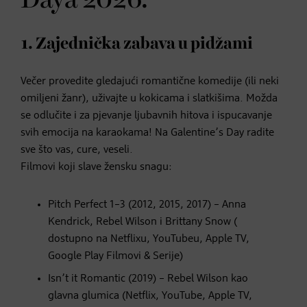
1. Zajednička zabava u pidžami
Večer provedite gledajući romantične komedije (ili neki
omiljeni žanr), uživajte u kokicama i slatkišima. Možda
se odlučite i za pjevanje ljubavnih hitova i ispucavanje
svih emocija na karaokama! Na Galentine’s Day radite
sve što vas, cure, veseli.
Filmovi koji slave žensku snagu:
Pitch Perfect 1–3 (2012, 2015, 2017) – Anna
Kendrick, Rebel Wilson i Brittany Snow (
dostupno na Netflixu, YouTubeu, Apple TV,
Google Play Filmovi & Serije)
Isn’t it Romantic (2019) – Rebel Wilson kao
glavna glumica (Netflix, YouTube, Apple TV,