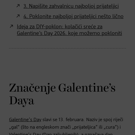
3. Napišite zahvalnicu najboljoj prijateljici
4. Poklonite najboljoj prijateljici nešto lično
Ideja za DIY-poklon: kolačići sreće za
Galentine’s Day 2026. koje možemo pokloniti
Značenje Galentine’s
Daya
Galentine’s Day
slavi se 13. februara. Naziv je spoj riječi
„gal“ (što na engleskom znači „prijateljica“ ili „cura“) i
Valentine’s Day (Dan zaljubljenih), a označava dan