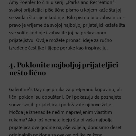
Amy Poehler to čini u seriji „Parks and Recreation“:
svakoj prijateljici piše lično pismo u kojem kaže šta joj
se sviđa i šta cijeni kod nje. Bilo pismo bilo zahvalnica –
pravo je vrijeme da svojoj najboljoj prijateljici kažete šta
sve volite kod nje i zahvalite joj na prekrasnom
prijateljstvu. Ovdje možete pronaći ideje za ručno
izrađene čestitke i lijepe poruke kao inspiraciju.
4. Poklonite najboljoj prijateljici
nešto lično
Galentine’s Day nije prilika za pretjeranu kupovinu, ali
lični pokloni su dopušteni. Oni pokazuju da poznajete
snove svojih prijateljica i podržavate njihove želje.
Možda je iznenadite nečim napravljenim vlastitim
rukama? Ako još nemate ideju šta bi vaša najbolja
prijateljica ove godine najviše voljela, donosimo deset
originalnih poklona za ovakve prilike za žene.