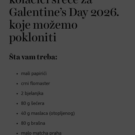
Galentine’s Day 2026.
koje možemo
pokloniti
Šta vam treba:
mali papirići
crni flomaster
2 bjelanjka
80 g šećera
40 g maslaca (otopljenog)
80 g brašna
malo matcha praha