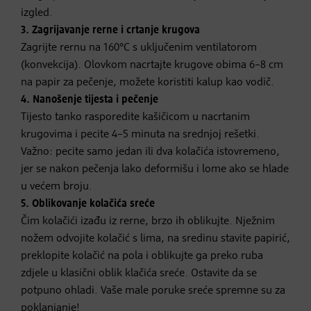
izgled.
3. Zagrijavanje rerne i crtanje krugova
Zagrijte rernu na 160°C s uključenim ventilatorom
(konvekcija). Olovkom nacrtajte krugove obima 6–8 cm
na papir za pečenje, možete koristiti kalup kao vodič.
4. Nanošenje tijesta i pečenje
Tijesto tanko rasporedite kašičicom u nacrtanim
krugovima i pecite 4–5 minuta na srednjoj rešetki.
Važno: pecite samo jedan ili dva kolačića istovremeno,
jer se nakon pečenja lako deformišu i lome ako se hlade
u većem broju.
5. Oblikovanje kolačića sreće
Čim kolačići izađu iz rerne, brzo ih oblikujte. Nježnim
nožem odvojite kolačić s lima, na sredinu stavite papirić,
preklopite kolačić na pola i oblikujte ga preko ruba
zdjele u klasični oblik klačića sreće. Ostavite da se
potpuno ohladi. Vaše male poruke sreće spremne su za
poklanjanje!