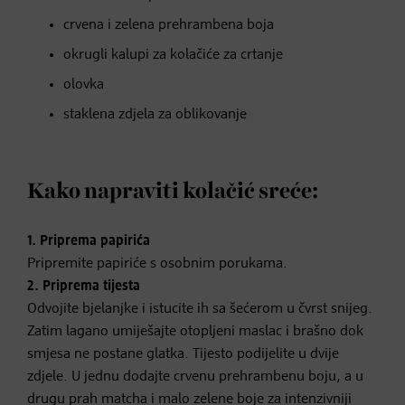
crvena i zelena prehrambena boja
okrugli kalupi za kolačiće za crtanje
olovka
staklena zdjela za oblikovanje
Kako napraviti kolačić sreće:
1. Priprema papirića
Pripremite papiriće s osobnim porukama.
2. Priprema tijesta
Odvojite bjelanjke i istucite ih sa šećerom u čvrst snijeg.
Zatim lagano umiješajte otopljeni maslac i brašno dok
smjesa ne postane glatka. Tijesto podijelite u dvije
zdjele. U jednu dodajte crvenu prehrambenu boju, a u
drugu prah matcha i malo zelene boje za intenzivniji