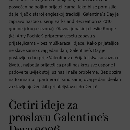
posvećen najboljim prijateljicama. Iako bi se pomislilo
da je riječ o staroj engleskoj tradiciji, Galentine’s Day je
zapravo nastao u seriji Parks and Recreation iz 2010.
godine (druga sezona). Glavna junakinja Leslie Knope
(kći Amy Poehler) priprema veselu zabavu s
prijateljicama – bez muškaraca i djece. Kako prijateljice
ne slave samo ovaj jedan dan, Galentine’s Day je
postavljen dan prije Valentinova. Prijateljstva su važna u
životu, najbolja prijateljica prati nas kroz sve uspone i
padove te uvijek stoji uz nas i naše probleme. Bez obzira
na to imamo li partnera ili smo sami, ovaj je dan idealan
za slavljenje ženskih prijateljstava i druženja!
Četiri ideje za
proslavu Galentine’s
Daya 2026.