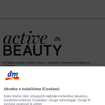
dm časopis o ljepoti, zdravlju i životu – za skladnu svakodnevnicu i odgovorno
zajedništvo.