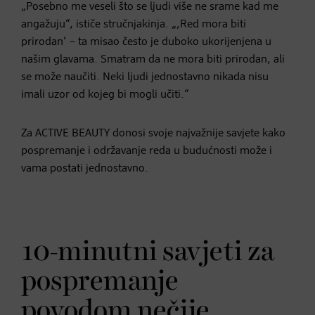
„Posebno me veseli što se ljudi više ne srame kad me
angažuju“, ističe stručnjakinja. „‚Red mora biti
prirodan‘ – ta misao često je duboko ukorijenjena u
našim glavama. Smatram da ne mora biti prirodan, ali
se može naučiti. Neki ljudi jednostavno nikada nisu
imali uzor od kojeg bi mogli učiti.“
Za ACTIVE BEAUTY donosi svoje najvažnije savjete kako
pospremanje i održavanje reda u budućnosti može i
vama postati jednostavno.
10-minutni savjeti za
pospremanje
povodom nečije