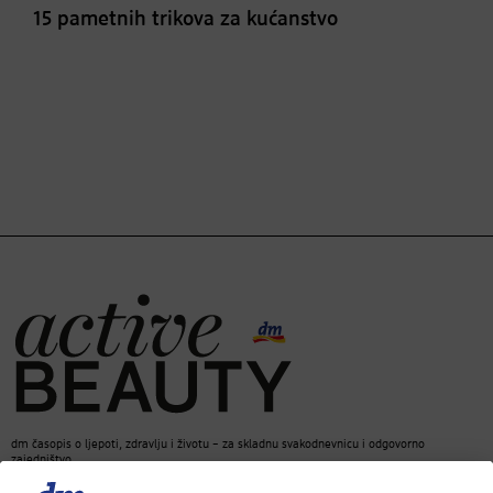
15 pametnih trikova za kućanstvo
dm časopis o ljepoti, zdravlju i životu – za skladnu svakodnevnicu i odgovorno
zajedništvo.