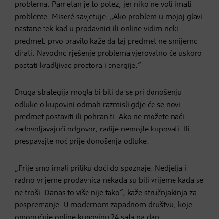
problema. Pametan je to potez, jer niko ne voli imati
probleme. Miseré savjetuje: „Ako problem u mojoj glavi
nastane tek kad u prodavnici ili online vidim neki
predmet, prvo pravilo kaže da taj predmet ne smijemo
dirati. Navodno rješenje problema vjerovatno će uskoro
postati kradljivac prostora i energije.“
Druga strategija mogla bi biti da se pri donošenju
odluke o kupovini odmah razmisli gdje će se novi
predmet postaviti ili pohraniti. Ako ne možete naći
zadovoljavajući odgovor, radije nemojte kupovati. Ili
prespavajte noć prije donošenja odluke.
„Prije smo imali priliku doći do spoznaje. Nedjelja i
radno vrijeme prodavnica nekada su bili vrijeme kada se
ne troši. Danas to više nije tako“, kaže stručnjakinja za
pospremanje. U modernom zapadnom društvu, koje
omogućuje online kupovinu 24 sata na dan,