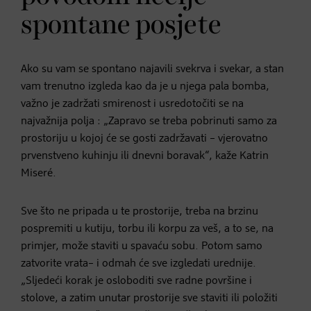
spontane posjete
Ako su vam se spontano najavili svekrva i svekar, a stan
vam trenutno izgleda kao da je u njega pala bomba,
važno je zadržati smirenost i usredotočiti se na
najvažnija polja : „Zapravo se treba pobrinuti samo za
prostoriju u kojoj će se gosti zadržavati – vjerovatno
prvenstveno kuhinju ili dnevni boravak“, kaže Katrin
Miseré.
Sve što ne pripada u te prostorije, treba na brzinu
pospremiti u kutiju, torbu ili korpu za veš, a to se, na
primjer, može staviti u spavaću sobu. Potom samo
zatvorite vrata– i odmah će sve izgledati urednije.
„Sljedeći korak je osloboditi sve radne površine i
stolove, a zatim unutar prostorije sve staviti ili položiti