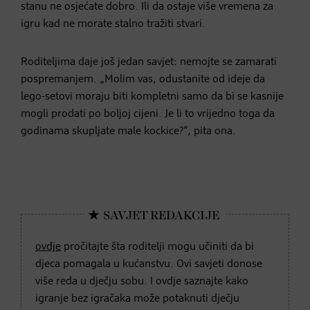
stanu ne osjećate dobro. Ili da ostaje više vremena za
igru kad ne morate stalno tražiti stvari.
Roditeljima daje još jedan savjet: nemojte se zamarati
pospremanjem. „Molim vas, odustanite od ideje da
lego-setovi moraju biti kompletni samo da bi se kasnije
mogli prodati po boljoj cijeni. Je li to vrijedno toga da
godinama skupljate male kockice?“, pita ona.
ovdje
pročitajte šta roditelji mogu učiniti da bi
djeca pomagala u kućanstvu. Ovi savjeti donose
više reda u dječju sobu. I ovdje saznajte kako
igranje bez igračaka može potaknuti dječju