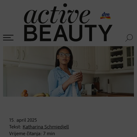
15. april
2025
Tekst:
Katharina Schmiedjell
Vrijeme čitanja:
7
min