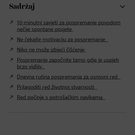
Sadržaj
10-minutni savjeti za pospremanje povodom
nečije spontane posjete
Ne čekajte motivaciju za pospremanje
Niko ne može izbjeći čišćenje
Pospremanje započnite tamo gdje je uspjeh
brzo vidljiv
Dnevna rutina pospremanja za osnovni red
Prilagoditi red životnoj stvarnosti
Red počinje s potrošačkim navikama