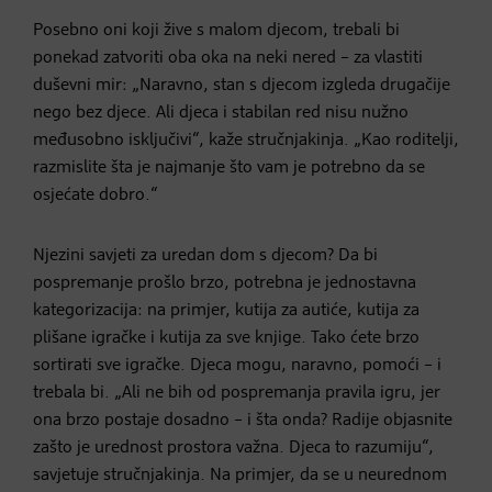
Posebno oni koji žive s malom djecom, trebali bi
ponekad zatvoriti oba oka na neki nered – za vlastiti
duševni mir: „Naravno, stan s djecom izgleda drugačije
nego bez djece. Ali djeca i stabilan red nisu nužno
međusobno isključivi“, kaže stručnjakinja. „Kao roditelji,
razmislite šta je najmanje što vam je potrebno da se
osjećate dobro.“
Njezini savjeti za uredan dom s djecom? Da bi
pospremanje prošlo brzo, potrebna je jednostavna
kategorizacija: na primjer, kutija za autiće, kutija za
plišane igračke i kutija za sve knjige. Tako ćete brzo
sortirati sve igračke. Djeca mogu, naravno, pomoći – i
trebala bi. „Ali ne bih od pospremanja pravila igru, jer
ona brzo postaje dosadno – i šta onda? Radije objasnite
zašto je urednost prostora važna. Djeca to razumiju“,
savjetuje stručnjakinja. Na primjer, da se u neurednom