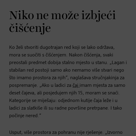
Niko ne može izbjeći
čišćenje
Ko želi stvoriti dugotrajan red koji se lako održava,
mora se suočiti s čišćenjem. Nakon čišćenja, svaki
preostali predmet dobija stalno mjesto u stanu. „Lagan i
stabilan red postoji samo ako nemamo više stvari nego
što imamo prostora za njih“, naglašava stručnjakinja za
pospremanje. „Ako u ladici za
čaj
imam mjesta za samo
deset čajeva, ali posjedujem njih 15, moram se snaći.
Kategorije se miješaju: odjednom kutije čaja leže i u
ladici za slatkiše ili su radne površine pretrpane. I tako
počinje nered.“
Usput, više prostora za pohranu nije rješenje. „Izvorno