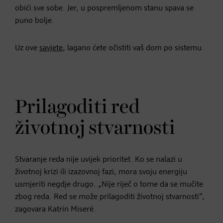
obići sve sobe. Jer, u pospremljenom stanu spava se
puno bolje.
Uz ove
savjete
, lagano ćete očistiti vaš dom po sistemu.
Prilagoditi red
životnoj stvarnosti
Stvaranje reda nije uvijek prioritet. Ko se nalazi u
životnoj krizi ili izazovnoj fazi, mora svoju energiju
usmjeriti negdje drugo. „Nije riječ o tome da se mučite
zbog reda. Red se može prilagoditi životnoj stvarnosti“,
zagovara Katrin Miseré.