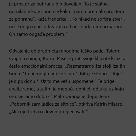
je prostor za pohranu bio dovoljan. To je stalno
gomilanje koje sugeriše kako imamo premalo prostora
za pohranu“, kaže trenerica. „Ko nikad ne sortira stvari,
neće dugo moći održavati red ni s dodatnim ormarom.
On samo odgađa problem.“
Odvajanje od predmeta mnogima teško pada. Tokom
svojih treninga, Katrin Miseré prati svoje klijente kroz taj
često emocionalni proces: „Razmatramo šta stoji iza tih
briga: 'To bi moglo biti korisno.' 'Bilo je skupo.' 'Riječ
je o poklonu.' 'Uz to me vežu uspomene.' Te brige
analiziramo, a zatim je moguće donijeti odluku uz koju
se osjećamo dobro.“ Malo varanja je dopušteno:
„Pobornik sam ladice za sitnice“, otkriva Katrin Miseré.
„Ali i nju treba redovno pregledavati.“