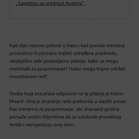
„Savjetnici za urednost Austrija“.
Kad stan nanovo potone u haos i kad previše vremena
provodimo frustrirano tražeći određene predmete,
neizbježno sebi postavljamo pitanja: kako se mogu
motivisati za pospremanje? I kako mogu trajno održati
novostvoreni red?
Osoba koja zna prave odgovore na ta pitanja je Katrin
Miseré. Ona je stvaranje reda pretvorila u vlastiti posao.
Kao trenerica za pospremanje, već dvanaest godina
pomaže svojim klijentima da se oslobode prevelikog
tereta i reorganizuju svoj dom.