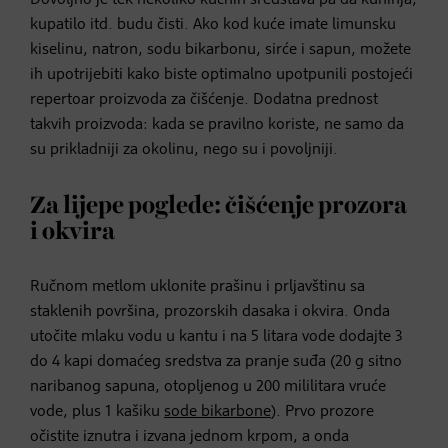
kupatilo itd. budu čisti. Ako kod kuće imate limunsku
kiselinu, natron, sodu bikarbonu, sirće i sapun, možete
ih upotrijebiti kako biste optimalno upotpunili postojeći
repertoar proizvoda za čišćenje. Dodatna prednost
takvih proizvoda: kada se pravilno koriste, ne samo da
su prikladniji za okolinu, nego su i povoljniji.
Za lijepe poglede: čišćenje prozora
i okvira
Ručnom metlom uklonite prašinu i prljavštinu sa
staklenih površina, prozorskih dasaka i okvira. Onda
utočite mlaku vodu u kantu i na 5 litara vode dodajte 3
do 4 kapi domaćeg sredstva za pranje suđa (20 g sitno
naribanog sapuna, otopljenog u 200 mililitara vruće
vode, plus 1 kašiku
sode bikarbone
). Prvo prozore
očistite iznutra i izvana jednom krpom, a onda