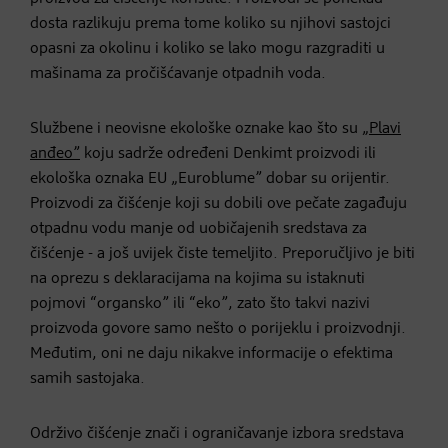
dosta razlikuju prema tome koliko su njihovi sastojci
opasni za okolinu i koliko se lako mogu razgraditi u
mašinama za pročišćavanje otpadnih voda.
Službene i neovisne ekološke oznake kao što su
„Plavi
anđeo”
koju sadrže određeni Denkimt proizvodi ili
ekološka oznaka EU „Euroblume” dobar su orijentir.
Proizvodi za čišćenje koji su dobili ove pečate zagađuju
otpadnu vodu manje od uobičajenih sredstava za
čišćenje - a još uvijek čiste temeljito. Preporučljivo je biti
na oprezu s deklaracijama na kojima su istaknuti
pojmovi “organsko” ili “eko”, zato što takvi nazivi
proizvoda govore samo nešto o porijeklu i proizvodnji.
Međutim, oni ne daju nikakve informacije o efektima
samih sastojaka.
Održivo čišćenje znači i ograničavanje izbora sredstava