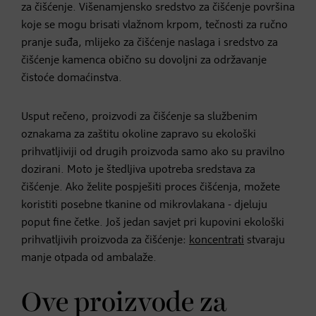
za čišćenje. Višenamjensko sredstvo za čišćenje površina
koje se mogu brisati vlažnom krpom, tečnosti za ručno
pranje suđa, mlijeko za čišćenje naslaga i sredstvo za
čišćenje kamenca obično su dovoljni za održavanje
čistoće domaćinstva.
Usput rečeno, proizvodi za čišćenje sa službenim
oznakama za zaštitu okoline zapravo su ekološki
prihvatljiviji od drugih proizvoda samo ako su pravilno
dozirani. Moto je štedljiva upotreba sredstava za
čišćenje. Ako želite pospješiti proces čišćenja, možete
koristiti posebne tkanine od mikrovlakana - djeluju
poput fine četke. Još jedan savjet pri kupovini ekološki
prihvatljivih proizvoda za čišćenje:
koncentrati
stvaraju
manje otpada od ambalaže.
Ove proizvode za