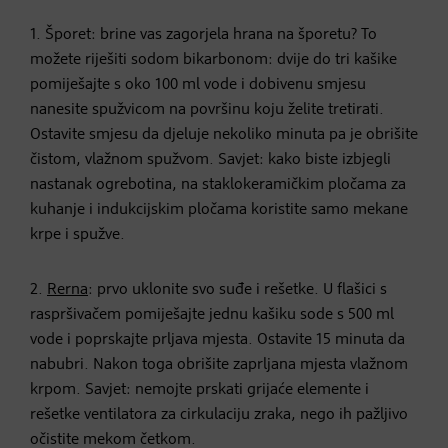
1. Šporet: brine vas zagorjela hrana na šporetu? To
možete riješiti sodom bikarbonom: dvije do tri kašike
pomiješajte s oko 100 ml vode i dobivenu smjesu
nanesite spužvicom na površinu koju želite tretirati.
Ostavite smjesu da djeluje nekoliko minuta pa je obrišite
čistom, vlažnom spužvom. Savjet: kako biste izbjegli
nastanak ogrebotina, na staklokeramičkim pločama za
kuhanje i indukcijskim pločama koristite samo mekane
krpe i spužve.
2.
Rerna
: prvo uklonite svo suđe i rešetke. U flašici s
raspršivačem pomiješajte jednu kašiku sode s 500 ml
vode i poprskajte prljava mjesta. Ostavite 15 minuta da
nabubri. Nakon toga obrišite zaprljana mjesta vlažnom
krpom. Savjet: nemojte prskati grijaće elemente i
rešetke ventilatora za cirkulaciju zraka, nego ih pažljivo
očistite mekom četkom.