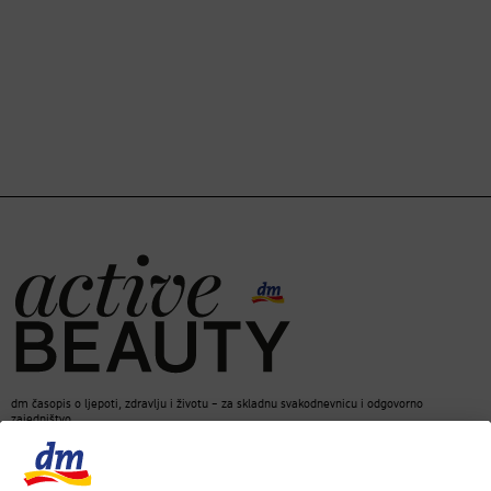
dm časopis o ljepoti, zdravlju i životu – za skladnu svakodnevnicu i odgovorno
zajedništvo.