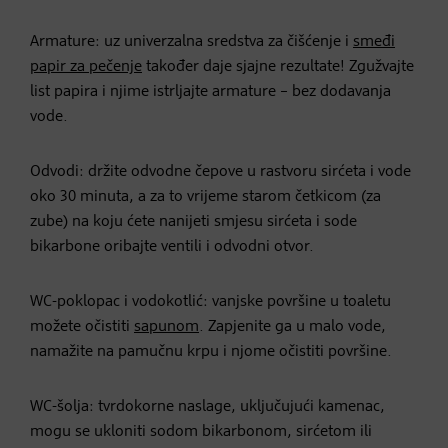
Armature: uz univerzalna sredstva za čišćenje i
smeđi
papir za pečenje
također daje sjajne rezultate! Zgužvajte
list papira i njime istrljajte armature – bez dodavanja
vode.
Odvodi: držite odvodne čepove u rastvoru sirćeta i vode
oko 30 minuta, a za to vrijeme starom četkicom (za
zube) na koju ćete nanijeti smjesu sirćeta i sode
bikarbone oribajte ventili i odvodni otvor.
WC-poklopac i vodokotlić: vanjske površine u toaletu
možete očistiti
sapunom
. Zapjenite ga u malo vode,
namažite na pamučnu krpu i njome očistiti površine.
WC-šolja: tvrdokorne naslage, uključujući kamenac,
mogu se ukloniti sodom bikarbonom, sirćetom ili