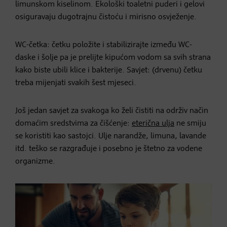
limunskom kiselinom. Ekološki toaletni puderi i gelovi
osiguravaju dugotrajnu čistoću i mirisno osvježenje.
WC-četka: četku položite i stabilizirajte između WC-
daske i šolje pa je prelijte kipućom vodom sa svih strana
kako biste ubili klice i bakterije. Savjet: (drvenu) četku
treba mijenjati svakih šest mjeseci.
Još jedan savjet za svakoga ko želi čistiti na održiv način
domaćim sredstvima za čišćenje:
eterična ulja
ne smiju
se koristiti kao sastojci. Ulje narandže, limuna, lavande
itd. teško se razgrađuje i posebno je štetno za vodene
organizme.