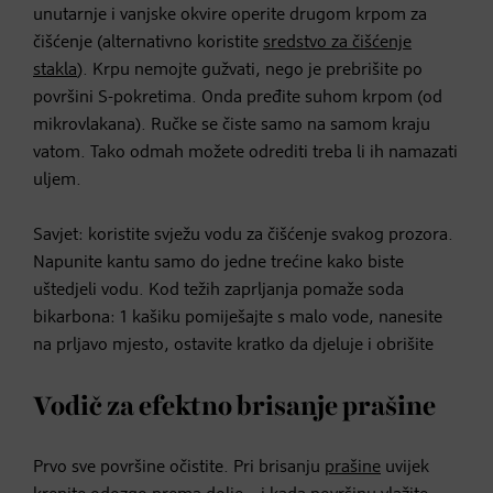
unutarnje i vanjske okvire operite drugom krpom za
čišćenje (alternativno koristite
sredstvo za čišćenje
stakla
). Krpu nemojte gužvati, nego je prebrišite po
površini S-pokretima. Onda pređite suhom krpom (od
mikrovlakana). Ručke se čiste samo na samom kraju
vatom. Tako odmah možete odrediti treba li ih namazati
uljem.
Savjet: koristite svježu vodu za čišćenje svakog prozora.
Napunite kantu samo do jedne trećine kako biste
uštedjeli vodu. Kod težih zaprljanja pomaže soda
bikarbona: 1 kašiku pomiješajte s malo vode, nanesite
na prljavo mjesto, ostavite kratko da djeluje i obrišite
Vodič za efektno brisanje prašine
Prvo sve površine očistite. Pri brisanju
prašine
uvijek