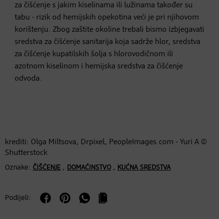
za čišćenje s jakim kiselinama ili lužinama također su
tabu - rizik od hemijskih opekotina veći je pri njihovom
korištenju. Zbog zaštite okoline trebali bismo izbjegavati
sredstva za čišćenje sanitarija koja sadrže hlor, sredstva
za čišćenje kupatilskih šolja s hlorovodičnom ili
azotnom kiselinom i hemijska sredstva za čišćenje
odvoda.
krediti: Olga Miltsova, Drpixel, PeopleImages.com - Yuri A ©
Shutterstock
Oznake:
,
,
ČIŠĆENJE
DOMAĆINSTVO
KUĆNA SREDSTVA
Podijeli: