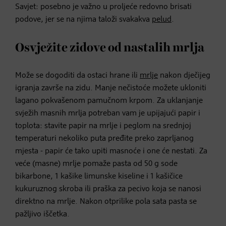
Savjet: posebno je važno u proljeće redovno brisati
podove, jer se na njima taloži svakakva
pelud
.
Osvježite zidove od nastalih mrlja
Može se dogoditi da ostaci hrane ili
mrlje
nakon dječijeg
igranja završe na zidu. Manje nečistoće možete ukloniti
lagano pokvašenom pamučnom krpom. Za uklanjanje
svježih masnih mrlja potreban vam je upijajući papir i
toplota: stavite papir na mrlje i peglom na srednjoj
temperaturi nekoliko puta pređite preko zaprljanog
mjesta - papir će tako upiti masnoće i one će nestati. Za
veće (masne) mrlje pomaže pasta od 50 g sode
bikarbone, 1 kašike limunske kiseline i 1 kašičice
kukuruznog skroba ili praška za pecivo koja se nanosi
direktno na mrlje. Nakon otprilike pola sata pasta se
pažljivo iščetka.