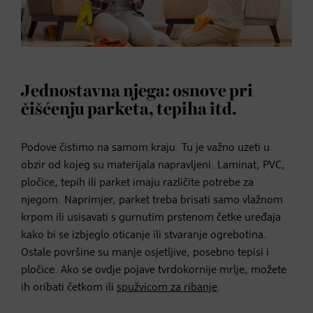
Jednostavna njega: osnove pri
čišćenju parketa, tepiha itd.
Podove čistimo na samom kraju. Tu je važno uzeti u
obzir od kojeg su materijala napravljeni. Laminat, PVC,
pločice, tepih ili parket imaju različite potrebe za
njegom. Naprimjer, parket treba brisati samo vlažnom
krpom ili usisavati s gurnutim prstenom četke uređaja
kako bi se izbjeglo oticanje ili stvaranje ogrebotina.
Ostale površine su manje osjetljive, posebno tepisi i
pločice. Ako se ovdje pojave tvrdokornije mrlje, možete
ih oribati četkom ili
spužvicom za ribanje
.