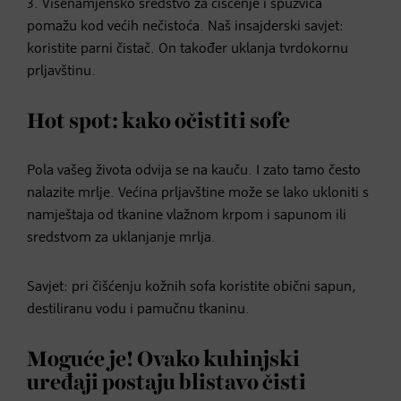
3. Višenamjensko sredstvo za čišćenje i spužvica
pomažu kod većih nečistoća. Naš insajderski savjet:
koristite parni čistač. On također uklanja tvrdokornu
prljavštinu.
Hot spot: kako očistiti sofe
Pola vašeg života odvija se na kauču. I zato tamo često
nalazite mrlje. Većina prljavštine može se lako ukloniti s
namještaja od tkanine vlažnom krpom i sapunom ili
sredstvom za uklanjanje mrlja.
Savjet: pri čišćenju kožnih sofa koristite obični sapun,
destiliranu vodu i pamučnu tkaninu.
Moguće je! Ovako kuhinjski
uređaji postaju blistavo čisti