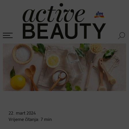
22. mart
2024
Vrijeme čitanja:
7
min