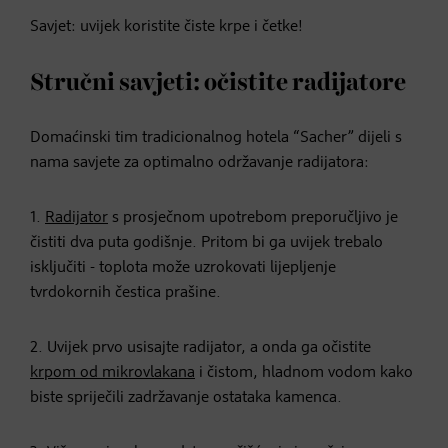
Savjet: uvijek koristite čiste krpe i četke!
Stručni savjeti: očistite radijatore
Domaćinski tim tradicionalnog hotela “Sacher” dijeli s
nama savjete za optimalno održavanje radijatora:
1.
Radijator
s prosječnom upotrebom preporučljivo je
čistiti dva puta godišnje. Pritom bi ga uvijek trebalo
isključiti - toplota može uzrokovati lijepljenje
tvrdokornih čestica prašine.
2. Uvijek prvo usisajte radijator, a onda ga očistite
krpom od mikrovlakana
i čistom, hladnom vodom kako
biste spriječili zadržavanje ostataka kamenca.