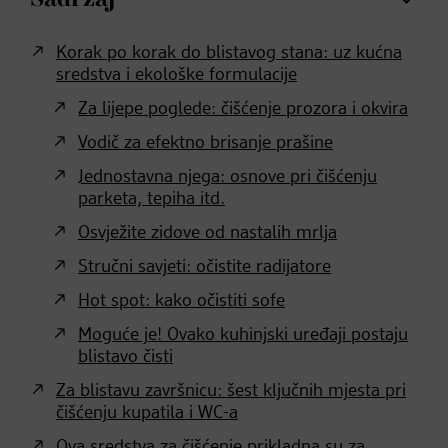
Korak po korak do blistavog stana: uz kućna
sredstva i ekološke formulacije
Za lijepe poglede: čišćenje prozora i okvira
Vodič za efektno brisanje prašine
Jednostavna njega: osnove pri čišćenju
parketa, tepiha itd.
Osvježite zidove od nastalih mrlja
Stručni savjeti: očistite radijatore
Hot spot: kako očistiti sofe
Moguće je! Ovako kuhinjski uređaji postaju
blistavo čisti
Za blistavu završnicu: šest ključnih mjesta pri
čišćenju kupatila i WC-a
Ova sredstva za čišćenje prikladna su za