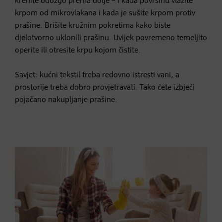
krenite odozgo prema dolje – i kada površinu vlažite
krpom od mikrovlakana i kada je sušite krpom protiv
prašine. Brišite kružnim pokretima kako biste
djelotvorno uklonili prašinu. Uvijek povremeno temeljito
operite ili otresite krpu kojom čistite.
Savjet: kućni tekstil treba redovno istresti vani, a
prostorije treba dobro provjetravati. Tako ćete izbjeći
pojačano nakupljanje prašine.