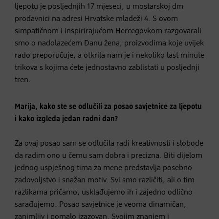
ljepotu je posljednjih 17 mjeseci, u mostarskoj dm
prodavnici na adresi Hrvatske mladeži 4. S ovom
simpatičnom i inspirirajućom Hercegovkom razgovarali
smo o nadolazećem Danu žena, proizvodima koje uvijek
rado preporučuje, a otkrila nam je i nekoliko last minute
trikova s kojima ćete jednostavno zablistati u posljednji
tren.
Marija, kako ste se odlučili za posao savjetnice za ljepotu
i kako izgleda jedan radni dan?
Za ovaj posao sam se odlučila radi kreativnosti i slobode
da radim ono u čemu sam dobra i precizna. Biti dijelom
jednog uspješnog tima za mene predstavlja posebno
zadovoljstvo i snažan motiv. Svi smo različiti, ali o tim
razlikama pričamo, usklađujemo ih i zajedno odlično
sarađujemo. Posao savjetnice je veoma dinamičan,
zanimljiv i pomalo izazovan. Svojim znanjem i