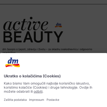
dm časopis o ljepoti, zdravlju i životu – za skladnu svakodnevnicu i odgovorno
zajedništvo.
Kontakt
dm web stranica
ACTIVE BEAUTY dm časopis
Impressum