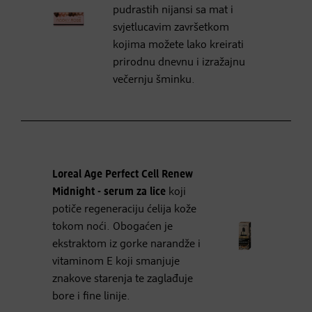
pudrastih nijansi sa mat i
svjetlucavim završetkom
kojima možete lako kreirati
prirodnu dnevnu i izražajnu
večernju šminku.
Loreal Age Perfect Cell Renew
Midnight
- serum za lice
koji
potiče regeneraciju ćelija kože
tokom noći. Obogaćen je
ekstraktom iz gorke narandže i
vitaminom E koji smanjuje
znakove starenja te zaglađuje
bore i fine linije.