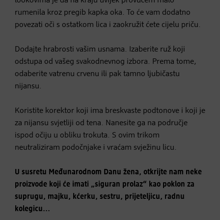
lookovima je da na kraju uvijek provučem malo
rumenila kroz pregib kapka oka. To će vam dodatno
povezati oči s ostatkom lica i zaokružit ćete cijelu priču.
Dodajte hrabrosti vašim usnama. Izaberite ruž koji
odstupa od vašeg svakodnevnog izbora. Prema tome,
odaberite vatrenu crvenu ili pak tamno ljubičastu
nijansu.
Koristite korektor koji ima breskvaste podtonove i koji je
za nijansu svjetliji od tena. Nanesite ga na područje
ispod očiju u obliku trokuta. S ovim trikom
neutraliziram
podočnjake i vraćam svježinu licu.
U susretu Međunarodnom Danu žena, otkrijte nam neke
proizvode koji će imati „siguran prolaz“ kao poklon za
suprugu, majku, kćerku, sestru, prijeteljicu, radnu
kolegicu...