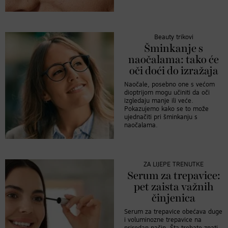
Beauty trikovi
Šminkanje s
naočalama: tako će
oči doći do izražaja
Naočale, posebno one s većom
dioptrijom mogu učiniti da oči
izgledaju manje ili veće.
Pokazujemo kako se to može
ujednačiti pri šminkanju s
naočalama.
ZA LIJEPE TRENUTKE
Serum za trepavice:
pet zaista važnih
činjenica
Serum za trepavice obećava duge
i voluminozne trepavice na