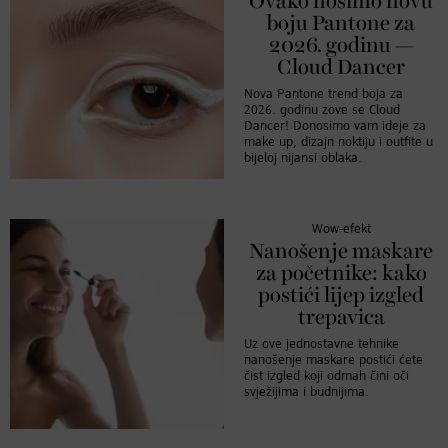
Ovako nosimo novu
boju Pantone za
2026. godinu —
Cloud Dancer
Nova Pantone trend boja za
2026. godinu zove se Cloud
Dancer! Donosimo vam ideje za
make up, dizajn noktiju i outfite u
bijeloj nijansi oblaka.
Wow-efekt
Nanošenje maskare
za početnike: kako
postići lijep izgled
trepavica
Uz ove jednostavne tehnike
nanošenje maskare postići ćete
čist izgled koji odmah čini oči
svježijima i budnijima.