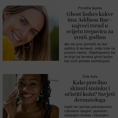
Prirodna ljepota
Ghost lashes kakve
ima Addison Rae –
najveći trend u
svijetu trepavica za
2026. godinu
Ako ste prvo pomislili na Noć
vještica ili karneval, onda niste na
pravom mjestu. Objašnjavamo šta
se krije iza termina ghost lashes
koji zvuči pomalo zastrašujuće.
Čista koža
Kako pravilno
skinuti šminku i
očistiti kožu? Savjeti
dermatologa
Svježi ten počinje jednostavnom
rutinskom njegom: pravilnim
skidanjem šminke i čišćenjem