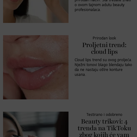
prirodan način. Šta trebate znati
o ovom tajnom adutu beauty
profesionalaca.
Prirodan look
Proljetni trend:
cloud lips
Cloud lips trend su ovog proljeća.
Nježni tonovi blago blendaju tako
da ne nastaju oštre konture
usana.
Testirano i odobreno
Beauty trikovi: 4
trenda na TikToku
zbog kojih će vam