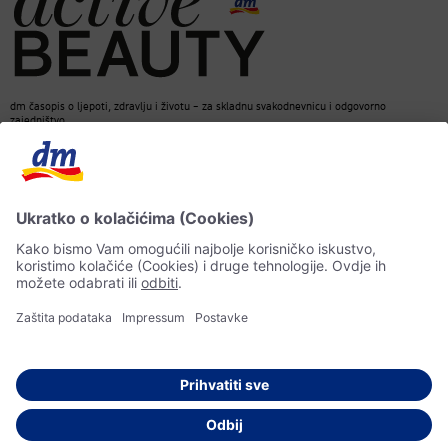
dm časopis o ljepoti, zdravlju i životu – za skladnu svakodnevnicu i odgovorno
zajedništvo.
Kontakt
dm web stranica
ACTIVE BEAUTY dm časopis
Impressum
Zaštita ličnih podataka
Informacije o pristupačnosti
UI-smjernice
© 2026 dm-drogerie markt d.o.o.