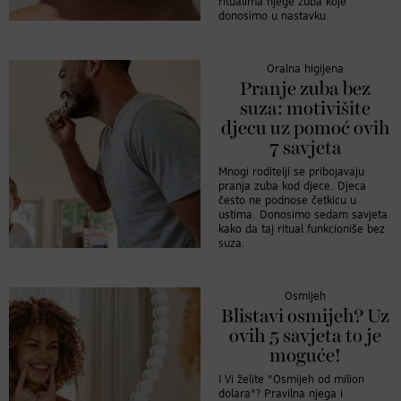
ritualima njege zuba koje
donosimo u nastavku.
Oralna higijena
Pranje zuba bez
suza: motivišite
djecu uz pomoć ovih
7 savjeta
Mnogi roditelji se pribojavaju
pranja zuba kod djece. Djeca
često ne podnose četkicu u
ustima. Donosimo sedam savjeta
kako da taj ritual funkcioniše bez
suza.
Osmijeh
Blistavi osmijeh? Uz
ovih 5 savjeta to je
moguće!
I Vi želite "Osmijeh od milion
dolara"? Pravilna njega i