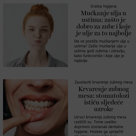
Oralna higijena
Mućkanje ulja u
ustima: zašto je
dobro za zube i koje
je ulje za to najbolje
šta se postiže mućkanjem ulja u
ustima? Zašto mućkanje ulja u
ustima godi zubima i zdravlju,
kako funkcioniše i koje ulje je
najbolje.
Zaustaviti krvarenje zubnog mesa
Krvarenje zubnog
mesa: stomatolozi
ističu sljedeće
uzroke
Uzroci krvarenja zubnog mesa
različiti su. Tome uveliko
doprinosi izostanak dentalne
higijene. Možete ga spriječiti