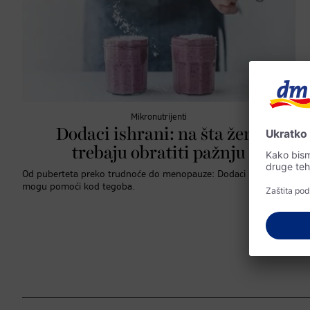
Mikronutrijenti
Dodaci ishrani: na šta žene
trebaju obratiti pažnju
Od puberteta preko trudnoće do menopauze: Dodaci ishrani
mogu pomoći kod tegoba.