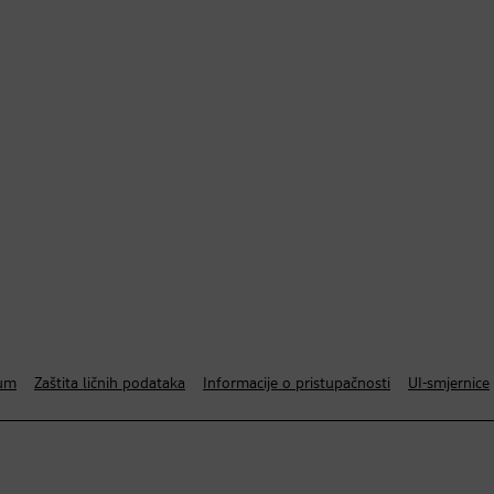
um
Zaštita ličnih podataka
Informacije o pristupačnosti
UI-smjernice