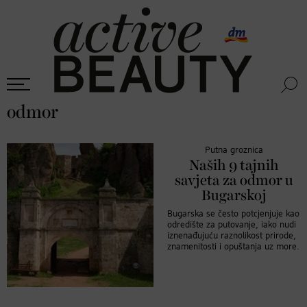
odmor
Putna groznica
Naših 9 tajnih
savjeta za odmor u
Bugarskoj
Bugarska se često potcjenjuje kao
odredište za putovanje, iako nudi
iznenađujuću raznolikost prirode,
znamenitosti i opuštanja uz more.