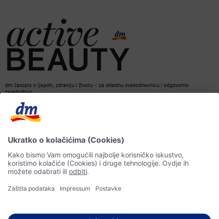
dm časopis o ljepoti, zdravlju i životu – za skladnu svakodnevnicu i odgovorno
zajedništvo.
Kontakt
dm web stranica
ACTIVE BEAUTY dm časopis
Impressum
Zaštita ličnih podataka
Informacije o pristupačnosti
UI-smjernice