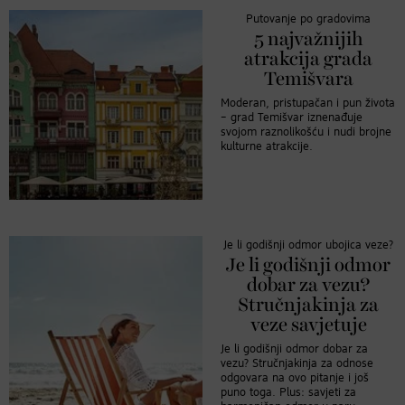
Putovanje po gradovima
5 najvažnijih
atrakcija grada
Temišvara
Moderan, pristupačan i pun života
– grad Temišvar iznenađuje
svojom raznolikošću i nudi brojne
kulturne atrakcije.
Je li godišnji odmor ubojica veze?
Je li godišnji odmor
dobar za vezu?
Stručnjakinja za
veze savjetuje
Je li godišnji odmor dobar za
vezu? Stručnjakinja za odnose
odgovara na ovo pitanje i još
puno toga. Plus: savjeti za