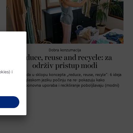
Dobra konzumacija
Reduce, reuse and recycle: za
održiv pristup modi
Održiva moda u sklopu koncepta „reduce, reuse, recyle“: 6 ideja
koje na engleskom jeziku počinju na re- pokazuju kako
popravak, ponovna uporaba i recikliranje poboljšavaju (modni)
svijet.