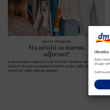
Ispravno zbrinjavanje
Šta učiniti sa starom
odjećom?
Kuda sa starom odjećom, a da se pritom dodatno ne optereti
okolina? Donosimo pregled smislenih opcija i zašto je osvještena
potrošnja i dalje najbolje rješenje.