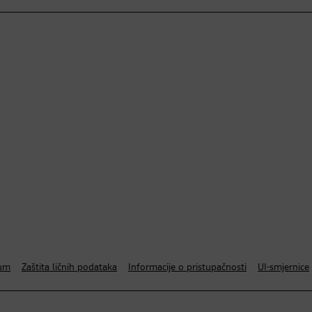
um
Zaštita ličnih podataka
Informacije o pristupačnosti
UI-smjernice