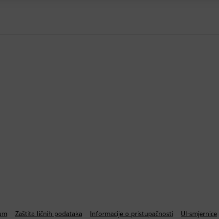
um
Zaštita ličnih podataka
Informacije o pristupačnosti
UI-smjernice