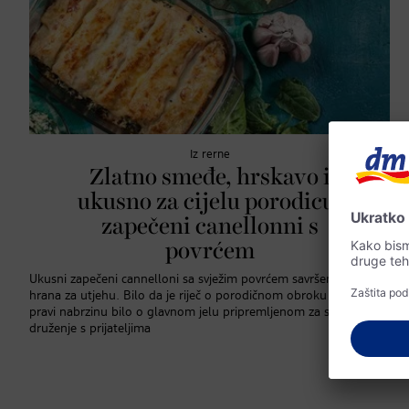
Iz rerne
Zlatno smeđe, hrskavo i
ukusno za cijelu porodicu:
zapečeni canellonni s
povrćem
Ukusni zapečeni cannelloni sa svježim povrćem savršena su
hrana za utjehu. Bilo da je riječ o porodičnom obroku koje se
pravi nabrzinu bilo o glavnom jelu pripremljenom za sljedeće
druženje s prijateljima