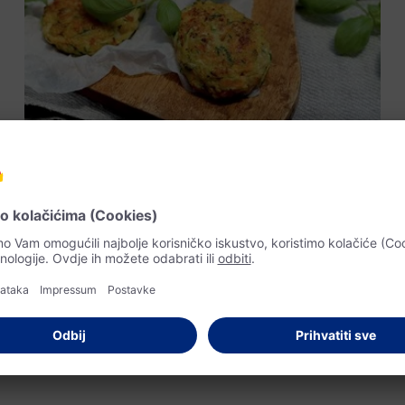
Napravljeno s lakoćom
Popečci od kus kus-a i tikvica
s umakom od kiselog vrhnja
Couscous, ali u hrskavoj verziji: ovi popečci od couscousa i tikvica
ukusni su i lako se pripremaju unaprijed. Savršeno ljetno jelo!