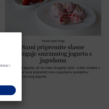
Trend zvani frojo
Sami pripremite slasne
zalogaje smrznutog jogurta s
jagodama
Sladoled od jagoda, ali na malo drugačiji način: ovako možete s
lakoćom kod kuće pripremiti novu popularnu poslasticu:
zalogaje smrznutog jogurta.