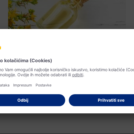
Recepti s cvjetovima
Sami napravite sirup i crveno
ulje od bilja
Naše livade i šume obiluju dragocjenim biljkama, biljem i
stablima. Trenutno su stabla bazge u punom cvatu. A uskoro će
se i gospina trava pokazati u svom najljepšem izdanju.