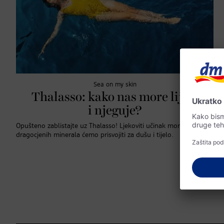
Sea on my skin
Thalasso: kako nas more liječi
i njeguje?
Opušteno zablistajte uz Thalasso! Ljekoviti učinak morske soli i
dragocjenih minerala ćemo prisvojiti za dušu i tijelo.