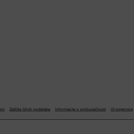
um
Zaštita ličnih podataka
Informacije o pristupačnosti
UI-smjernice