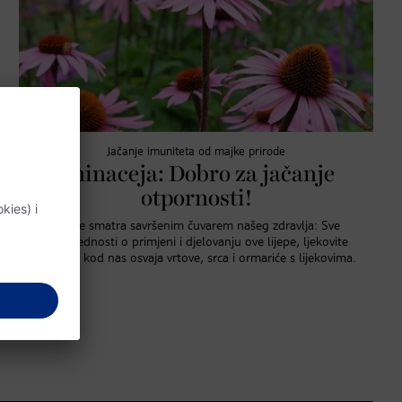
Jačanje imuniteta od majke prirode
Ehinaceja: Dobro za jačanje
otpornosti!
Ehinaceja se smatra savršenim čuvarem našeg zdravlja: Sve
naučne vrijednosti o primjeni i djelovanju ove lijepe, ljekovite
biljke koja i kod nas osvaja vrtove, srca i ormariće s lijekovima.