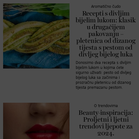
Aromatično čudo
Recepti s divljim
bijelim lukom: klasik
u drugačijem
pakovanju –
pletenica od dizanog
tijesta s pestom od
divljeg bijelog luka
Donosimo dva recepta s divljim
bijelim lukom u kojima ćete
sigurno uživati: pesto od divljeg
bijelog luka sa začinima i
prozračnu pletenicu od dizanog
tijesta premazanu pestom.
O trendovima
Beauty-inspiracija:
Proljetni i ljetni
trendovi ljepote za
2024.