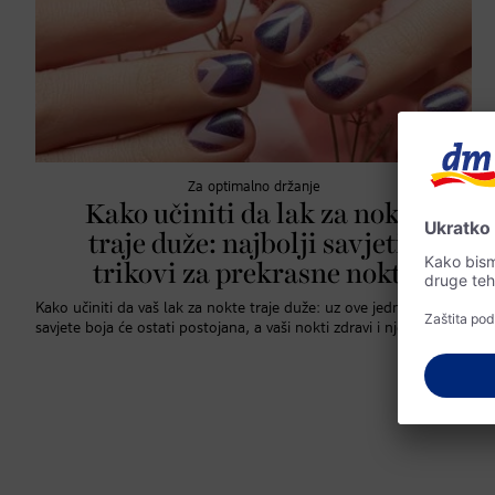
Za optimalno držanje
Kako učiniti da lak za nokte
traje duže: najbolji savjeti i
trikovi za prekrasne nokte
Kako učiniti da vaš lak za nokte traje duže: uz ove jednostavne
savjete boja će ostati postojana, a vaši nokti zdravi i njegovani.