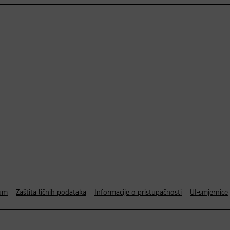
um
Zaštita ličnih podataka
Informacije o pristupačnosti
UI-smjernice