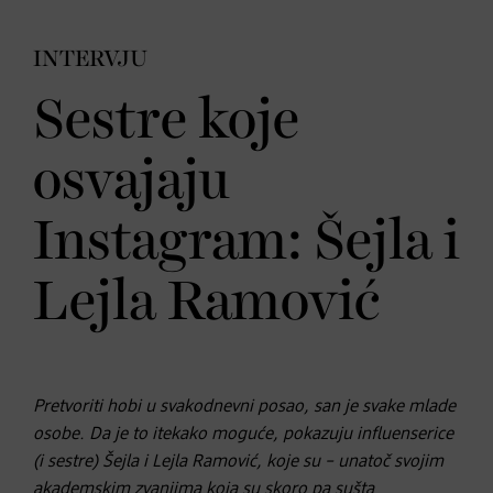
INTERVJU
Sestre koje
osvajaju
Instagram: Šejla i
Lejla Ramović
Pretvoriti hobi u svakodnevni posao, san je svake mlade
osobe. Da je to itekako moguće, pokazuju influenserice
(i sestre) Šejla i Lejla Ramović, koje su – unatoč svojim
akademskim zvanjima koja su skoro pa sušta