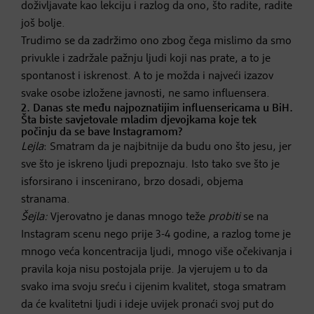
doživljavate kao lekciju i razlog da ono, što radite, radite
još bolje.
Trudimo se da zadržimo ono zbog čega mislimo da smo
privukle i zadržale pažnju ljudi koji nas prate, a to je
spontanost i iskrenost. A to je možda i najveći izazov
svake osobe izložene javnosti, ne samo influensera.
2. Danas ste među najpoznatijim influensericama u BiH.
Šta biste savjetovale mladim djevojkama koje tek
počinju da se bave Instagramom?
Lejla
: Smatram da je najbitnije da budu ono što jesu, jer
sve što je iskreno ljudi prepoznaju. Isto tako sve što je
isforsirano i inscenirano, brzo dosadi, objema
stranama.
Šejla:
Vjerovatno je danas mnogo teže
probiti
se na
Instagram scenu nego prije 3-4 godine, a razlog tome je
mnogo veća koncentracija ljudi, mnogo više očekivanja i
pravila koja nisu postojala prije. Ja vjerujem u to da
svako ima svoju sreću i cijenim kvalitet, stoga smatram
da će kvalitetni ljudi i ideje uvijek pronaći svoj put do