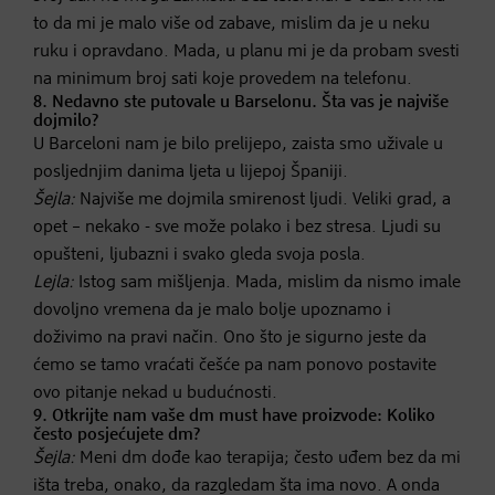
to da mi je malo više od zabave, mislim da je u neku
ruku i opravdano. Mada, u planu mi je da probam svesti
na minimum broj sati koje provedem na telefonu.
8. Nedavno ste putovale u Barselonu. Šta vas je najviše
dojmilo?
U Barceloni nam je bilo prelijepo, zaista smo uživale u
posljednjim danima ljeta u lijepoj Španiji.
Šejla:
Najviše me dojmila smirenost ljudi. Veliki grad, a
opet – nekako - sve može polako i bez stresa. Ljudi su
opušteni, ljubazni i svako gleda svoja posla.
Lejla:
Istog sam mišljenja. Mada, mislim da nismo imale
dovoljno vremena da je malo bolje upoznamo i
doživimo na pravi način. Ono što je sigurno jeste da
ćemo se tamo vraćati češće pa nam ponovo postavite
ovo pitanje nekad u budućnosti.
9. Otkrijte nam vaše dm must have proizvode: Koliko
često posjećujete dm?
Šejla:
Meni dm dođe kao terapija; često uđem bez da mi
išta treba, onako, da razgledam šta ima novo. A onda