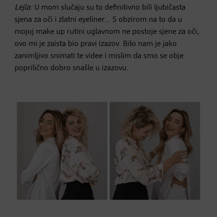
Lejla:
U mom slučaju su to definitivno bili ljubičasta
sjena za oči i zlatni eyeliner… S obzirom na to da u
mojoj make up rutini uglavnom ne postoje sjene za oči,
ovo mi je zaista bio pravi izazov. Bilo nam je jako
zanimljivo snimati te videe i mislim da smo se obje
poprilično dobro snašle u izazovu.