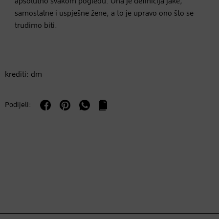
apsolutno svakom pogledu. Ona je definicija jake,
samostalne i uspješne žene, a to je upravo ono što se
trudimo biti.
krediti: dm
Podijeli: