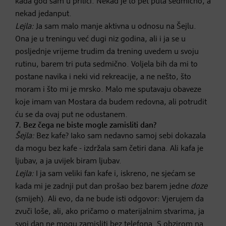
kada god sam u prilici. Nekad je to pet puta sedmično, a
nekad jedanput.
Lejla:
Ja sam malo manje aktivna u odnosu na Šejlu.
Ona je u treningu već dugi niz godina, ali i ja se u
posljednje vrijeme trudim da trening uvedem u svoju
rutinu, barem tri puta sedmično. Voljela bih da mi to
postane navika i neki vid rekreacije, a ne nešto, što
moram i što mi je mrsko. Malo me sputavaju obaveze
koje imam van Mostara da budem redovna, ali potrudit
ću se da ovaj put ne odustanem.
7. Bez čega ne biste mogle zamisliti dan?
Šejla:
Bez kafe? Iako sam nedavno samoj sebi dokazala
da mogu bez kafe - izdržala sam četiri dana. Ali kafa je
ljubav, a ja uvijek biram ljubav.
Lejla:
I ja sam veliki fan kafe i, iskreno, ne sjećam se
kada mi je zadnji put dan prošao bez barem jedne
doze
(smijeh). Ali evo, da ne bude isti odgovor: Vjerujem da
zvuči loše, ali, ako pričamo o materijalnim stvarima, ja
svoj dan ne mogu zamisliti bez telefona. S obzirom na