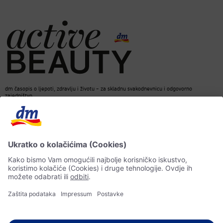
dm časopis o ljepoti, zdravlju i životu – za skladnu svakodnevnicu i odgovorno
zajedništvo.
Kontakt
dm web stranica
ACTIVE BEAUTY dm časopis
Impressum
Zaštita ličnih podataka
Informacije o pristupačnosti
UI-smjernice