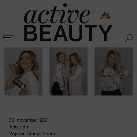
30. novembar
2021
Tekst:
dm
Vrijeme čitanja:
5
min