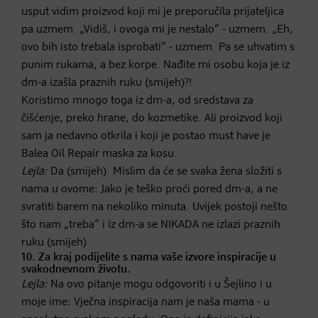
usput vidim proizvod koji mi je preporučila prijateljica
pa uzmem. „Vidiš, i ovoga mi je nestalo“ - uzmem. „Eh,
ovo bih isto trebala isprobati“ - uzmem. Pa se uhvatim s
punim rukama, a bez korpe. Nađite mi osobu koja je iz
dm-a izašla praznih ruku (smijeh)?!
Koristimo mnogo toga iz dm-a, od sredstava za
čišćenje, preko hrane, do kozmetike. Ali proizvod koji
sam ja nedavno otkrila i koji je postao must have je
Balea Oil Repair maska za kosu.
Lejla:
Da (smijeh). Mislim da će se svaka žena složiti s
nama u ovome: Jako je teško proći pored dm-a, a ne
svratiti barem na nekoliko minuta. Uvijek postoji nešto
što nam „treba“ i iz dm-a se NIKADA ne izlazi praznih
ruku (smijeh).
10. Za kraj podijelite s nama vaše izvore inspiracije u
svakodnevnom životu.
Lejla:
Na ovo pitanje mogu odgovoriti i u Šejlino i u
moje ime: Vječna inspiracija nam je naša mama - u