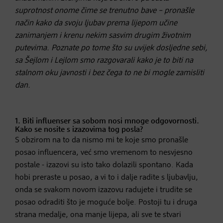
suprotnost onome čime se trenutno bave – pronašle
način kako da svoju ljubav prema lijepom učine
zanimanjem i krenu nekim sasvim drugim životnim
putevima. Poznate po tome što su uvijek dosljedne sebi,
sa Šejlom i Lejlom smo razgovarali kako je to biti na
stalnom oku javnosti i bez čega to ne bi mogle zamisliti
dan.
1. Biti influenser sa sobom nosi mnoge odgovornosti.
Kako se nosite s izazovima tog posla?
S obzirom na to da nismo mi te koje smo pronašle
posao influencera, već smo vremenom to nesvjesno
postale - izazovi su isto tako dolazili spontano. Kada
hobi preraste u posao, a vi to i dalje radite s ljubavlju,
onda se svakom novom izazovu radujete i trudite se
posao odraditi što je moguće bolje. Postoji tu i druga
strana medalje, ona manje lijepa, ali sve te stvari