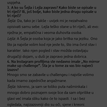
uspjeha.
3. A ko su Šejla i Lejla zapravo? Kako biste se opisale u
tri riječi? Ili, još bolje, kako biste jedna drugu opisale u
tri riječi?
Šejla:
Da, tako je i lakše - uvijek mi je nezahvalno
opisivati samu sebe. Lejla teško stane u tri riječi, ali evo:
nježna je, empatična i veoma duhovita osoba.
Lejla:
A Šejla je osoba koja je jako britka na jeziku. Ono
što ja najviše volim kod nje jeste to, što ima čvrst stav i
karakter. Iako njen pogled i stav možda ostavljaju
drugačiji dojam, u duši je zapravo jedna dobrica.
4. Na Instagram profilima ste nedavno imale „No mirror
make up challenge“. Šta je u tome za vas bio najveći
izazov?
Mnogo smo se zabavile u challengeu i najviše volimo
kada imamo zajedničke angažmane.
Šejla:
Iskreno, ja sam se toliko puta našminkala i
mnogo dobro poznajem svoje lice da sam otprilike u
glavi već imala sliku kako će to ispasti. I sa i bez
ogledala, najizazovniji dio su oči, sjene i kreoni.