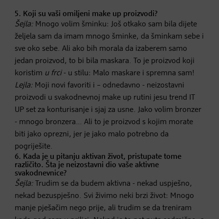
5. Koji su vaši omiljeni make up proizvodi?
Šejla:
Mnogo volim šminku: Još otkako sam bila dijete
željela sam da imam mnogo šminke, da šminkam sebe i
sve oko sebe. Ali ako bih morala da izaberem samo
jedan proizvod, to bi bila maskara. To je proizvod koji
koristim
u frci
- u stilu: Malo maskare i spremna sam!
Lejla:
Moji novi favoriti i – odnedavno - neizostavni
proizvodi u svakodnevnoj make up rutini jesu trend IT
UP set za konturisanje i sjaj za usne. Jako volim bronzer
- mnogo bronzera… Ali to je proizvod s kojim morate
biti jako oprezni, jer je jako malo potrebno da
pogriješite.
6. Kada je u pitanju aktivan život, pristupate tome
različito. Šta je neizostavni dio vaše aktivne
svakodnevnice?
Šejla:
Trudim se da budem aktivna - nekad uspješno,
nekad bezuspješno. Svi živimo neki brzi život: Mnogo
manje pješačim nego prije, ali trudim se da treniram