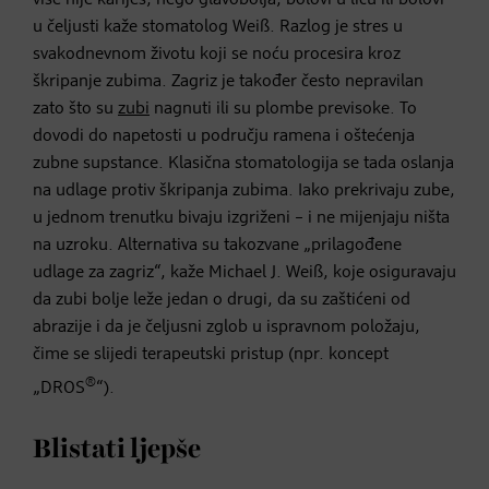
u čeljusti kaže stomatolog Weiß. Razlog je stres u
svakodnevnom životu koji se noću procesira kroz
škripanje zubima. Zagriz je također često nepravilan
zato što su
zubi
nagnuti ili su plombe previsoke. To
dovodi do napetosti u području ramena i oštećenja
zubne supstance. Klasična stomatologija se tada oslanja
na udlage protiv škripanja zubima. Iako prekrivaju zube,
u jednom trenutku bivaju izgriženi – i ne mijenjaju ništa
na uzroku. Alternativa su takozvane „prilagođene
udlage za zagriz“, kaže Michael J. Weiß, koje osiguravaju
da zubi bolje leže jedan o drugi, da su zaštićeni od
abrazije i da je čeljusni zglob u ispravnom položaju,
čime se slijedi terapeutski pristup (npr. koncept
®
„DROS
“).
Blistati ljepše