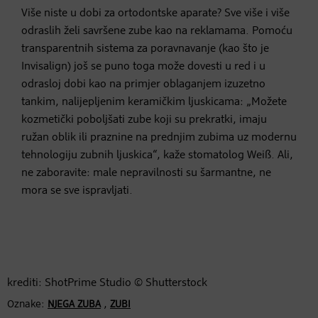
Više niste u dobi za ortodontske aparate? Sve više i više
odraslih želi savršene zube kao na reklamama. Pomoću
transparentnih sistema za poravnavanje (kao što je
Invisalign) još se puno toga može dovesti u red i u
odrasloj dobi kao na primjer oblaganjem izuzetno
tankim, nalijepljenim keramičkim ljuskicama: „Možete
kozmetički poboljšati zube koji su prekratki, imaju
ružan oblik ili praznine na prednjim zubima uz modernu
tehnologiju zubnih ljuskica“, kaže stomatolog Weiß. Ali,
ne zaboravite: male nepravilnosti su šarmantne, ne
mora se sve ispravljati.
krediti: ShotPrime Studio © Shutterstock
Oznake:
,
NJEGA ZUBA
ZUBI