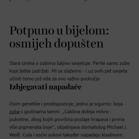
Potpuno u bijelom:
osmijeh dopušten
Stara izreka o zubima šaljivo savjetuje: Perite samo zube
koje želite zadržati. Mi se slažemo - i uz ovih pet savjeta
učinit ćemo još više za ovo važno područje
Izbjegavati napadače
Osim genetike i predispozicije, jedno je sigurno: boja
zuba
s godinama tamni. „Caklina dobija mikro-
pukotine, zbog kojih površina postaje hrapava i prima
više pigmenata boje", objašnjava stomatolog Michael J.
Weiß. Cola i voćni sokovi također napadaju kiselinom.