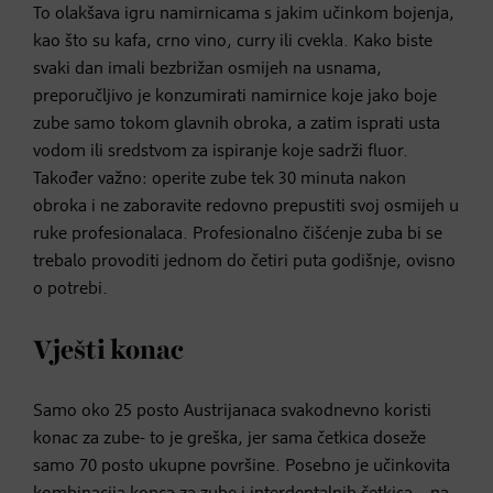
To olakšava igru namirnicama s jakim učinkom bojenja,
kao što su kafa, crno vino, curry ili cvekla. Kako biste
svaki dan imali bezbrižan osmijeh na usnama,
preporučljivo je konzumirati namirnice koje jako boje
zube samo tokom glavnih obroka, a zatim isprati usta
vodom ili sredstvom za ispiranje koje sadrži fluor.
Također važno: operite zube tek 30 minuta nakon
obroka i ne zaboravite redovno prepustiti svoj osmijeh u
ruke profesionalaca. Profesionalno čišćenje zuba bi se
trebalo provoditi jednom do četiri puta godišnje, ovisno
o potrebi.
Vješti konac
Samo oko 25 posto Austrijanaca svakodnevno koristi
konac za zube- to je greška, jer sama četkica doseže
samo 70 posto ukupne površine. Posebno je učinkovita