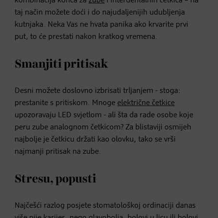
kombinacija konca za
zube
i interdentalnih četkica – na
taj način možete doći i do najudaljenijih udubljenja
kutnjaka. Neka Vas ne hvata panika ako krvarite prvi
put, to će prestati nakon kratkog vremena.
Smanjiti pritisak
Desni možete doslovno izbrisati trljanjem - stoga:
prestanite s pritiskom. Mnoge
električne četkice
upozoravaju LED svjetlom - ali šta da rade osobe koje
peru zube analognom četkicom? Za blistaviji osmijeh
najbolje je četkicu držati kao olovku, tako se vrši
najmanji pritisak na zube.
Stresu, popusti
Najčešći razlog posjete stomatološkoj ordinaciji danas
više nije karijes, nego glavobolja, bolovi u licu ili bolovi