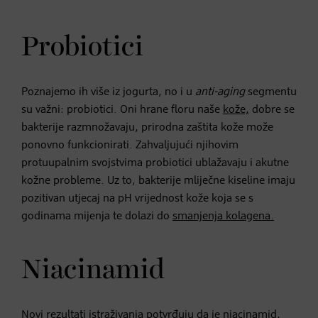
Probiotici
Poznajemo ih više iz jogurta, no i u
anti-aging
segmentu
su važni: probiotici. Oni hrane floru naše
kože,
dobre se
bakterije razmnožavaju, prirodna zaštita kože može
ponovno funkcionirati. Zahvaljujući njihovim
protuupalnim svojstvima probiotici ublažavaju i akutne
kožne probleme. Uz to, bakterije mliječne kiseline imaju
pozitivan utjecaj na pH vrijednost kože koja se s
godinama mijenja te dolazi do
smanjenja kolagena.
Niacinamid
Novi rezultati istraživanja potvrđuju da je
niacinamid,