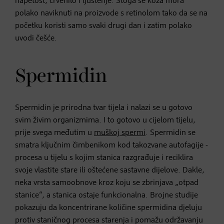
napetost, crvenilo i ljuštenje. Stoga se koža mora
polako naviknuti na proizvode s retinolom tako da se na
početku koristi samo svaki drugi dan i zatim polako
uvodi češće.
Spermidin
Spermidin je prirodna tvar tijela i nalazi se u gotovo
svim živim organizmima. I to gotovo u cijelom tijelu,
prije svega međutim u
muškoj spermi
. Spermidin se
smatra ključnim čimbenikom kod takozvane autofagije -
procesa u tijelu s kojim stanica razgrađuje i reciklira
svoje vlastite stare ili oštećene sastavne dijelove. Dakle,
neka vrsta samoobnove kroz koju se zbrinjava „otpad
stanice“, a stanica ostaje funkcionalna. Brojne studije
pokazuju da koncentrirane količine spermidina djeluju
protiv staničnog procesa starenja i pomažu održavanju