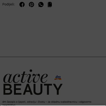
Management Platform
Podijeli:
dm časopis o ljepoti, zdravlju i životu – za skladnu svakodnevnicu i odgovorno
zajedništvo.