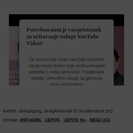
Potreban nam je vaš pristanak
za učitavanje usluge YouTube
Video!
Za ubacivanje video sadržaja koristimo
uslugu treće strane koja može prikupljati
podatke o vašoj aktivnosti. Pregledajte
detalje i prihvatite uslugu za gledanje
ovog videozapisa.
Više informacija
krediti: dekazigzag, AndyAndenok © Shutterstock (m)
Prihvati
Oznake:
,
,
,
ANTI-AGING
LJEPOTA
LJEPOTA 50+
NJEGA LICA
Powered by
Usercentrics Consent