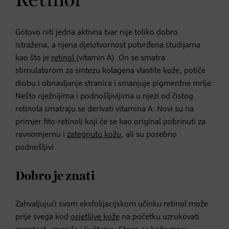
Retinol
Gotovo niti jedna aktivna tvar nije toliko dobro
istražena, a njena djelotvornost potvrđena studijama
kao što je
retinol (
vitamin A). On se smatra
stimulatorom za sintezu kolagena vlastite kože, potiče
diobu i obnavljanje stranica i smanjuje pigmentne mrlje.
Nešto nježnijima i podnošljivijima u njezi od čistog
retinola smatraju se derivati vitamina A: Novi su na
primjer fito-retinoli koji će se kao original pobrinuti za
ravnomjernu i
zategnutu kožu
, ali su posebno
podnošljivi.
Dobro je znati
Zahvaljujući svom eksfolijacijskom učinku retinol može
prije svega kod
osjetljive kože
na početku uzrokovati