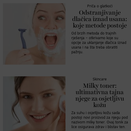
Priča o glatkoći
Odstranjivanje
dlačica iznad usana:
koje metode postoje
Od brzih metoda do trajnih
rješenja – otkrivamo koje su
opcije za uklanjanje dlačica iznad
usana i na šta treba obratiti
pažnju.
Skincare
Milky toner:
ultimativna tajna
njege za osjetljivu
kožu
Za suhu i osjetljivu kožu sada
postoji novi proizvod za njegu pod
nazivom milky toner. Ovaj tonik za
lice osigurava zdrav i blistav ten.