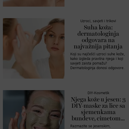
Uzroci, savjeti i trikovi
Suha koža:
dermatologinja
odgovara na
najvažnija pitanja
Koji su najčešći uzroci suhe kože,
kako izgleda pravilna njega i koji
savjeti zaista pomažu?
Dermatologinja donosi odgovore.
DIY-Kosmetik
Njega kože u jesen: 3
DIY-maske za lice sa
sjemenkama
bundeve, cimetom…
Razmazite se jesenskim,