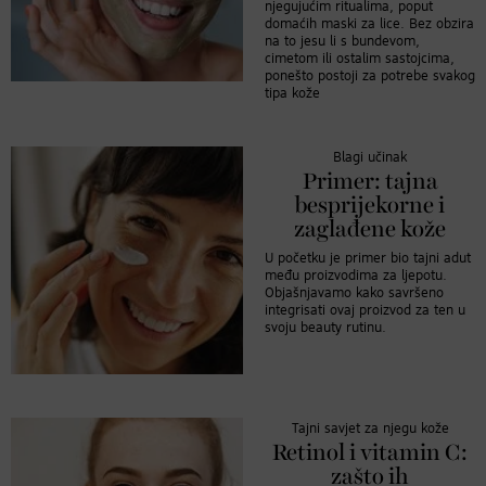
njegujućim ritualima, poput
domaćih maski za lice. Bez obzira
na to jesu li s bundevom,
cimetom ili ostalim sastojcima,
ponešto postoji za potrebe svakog
tipa kože
Blagi učinak
Primer: tajna
besprijekorne i
zaglađene kože
U početku je primer bio tajni adut
među proizvodima za ljepotu.
Objašnjavamo kako savršeno
integrisati ovaj proizvod za ten u
svoju beauty rutinu.
Tajni savjet za njegu kože
Retinol i vitamin C:
zašto ih