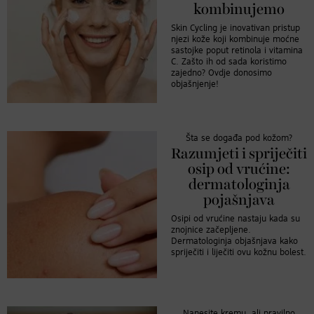
kombinujemo
Skin Cycling je inovativan pristup
njezi kože koji kombinuje moćne
sastojke poput retinola i vitamina
C. Zašto ih od sada koristimo
zajedno? Ovdje donosimo
objašnjenje!
Šta se događa pod kožom?
Razumjeti i spriječiti
osip od vrućine:
dermatologinja
pojašnjava
Osipi od vrućine nastaju kada su
znojnice začepljene.
Dermatologinja objašnjava kako
spriječiti i liječiti ovu kožnu bolest.
Nanesite kremu, ali pravilno