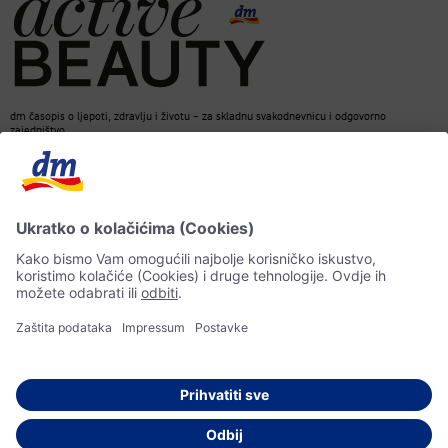
dm časopis o ljepoti, zdravlju i životu – za skladnu svakodnevnicu i odgovorno
zajedništvo.
Kontakt
dm web stranica
ACTIVE BEAUTY dm časopis
Impressum
Zaštita ličnih podataka
Informacije o pristupačnosti
UI-smjernice
© 2026 dm-drogerie markt d.o.o.