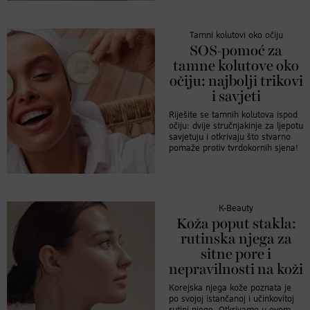
Tamni kolutovi oko očiju
SOS-pomoć za
tamne kolutove oko
očiju: najbolji trikovi
i savjeti
Riješite se tamnih kolutova ispod
očiju: dvije stručnjakinje za ljepotu
savjetuju i otkrivaju što stvarno
pomaže protiv tvrdokornih sjena!
K-Beauty
Koža poput stakla:
rutinska njega za
sitne pore i
nepravilnosti na koži
Korejska njega kože poznata je
po svojoj istančanoj i učinkovitoj