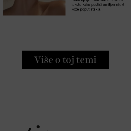
rutini njege. Otkrivamo u ovom
tekstu kako postići omiljen efekt
kože poput stakla.
Više o toj temi