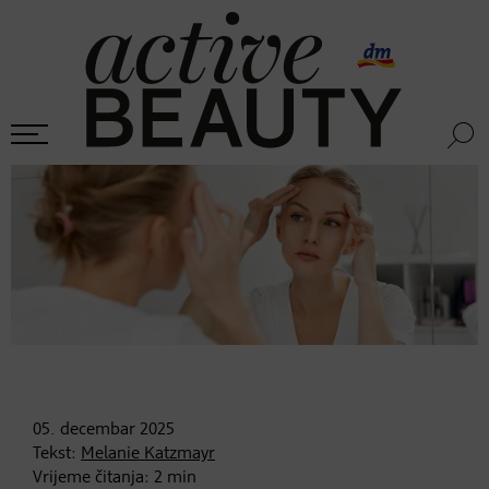
05. decembar
2025
Tekst:
Melanie Katzmayr
Vrijeme čitanja:
2
min