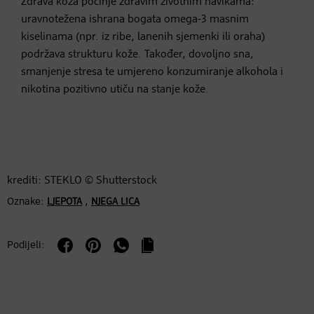
Zdrava koža počinje zdravim životnim navikama:
uravnotežena ishrana bogata omega-3 masnim
kiselinama (npr. iz ribe, lanenih sjemenki ili oraha)
podržava strukturu kože. Također, dovoljno sna,
smanjenje stresa te umjereno konzumiranje alkohola i
nikotina pozitivno utiču na stanje kože.
krediti: STEKLO © Shutterstock
Oznake:
,
LJEPOTA
NJEGA LICA
Podijeli: