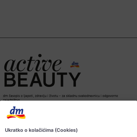
dm časopis o ljepoti, zdravlju i životu – za skladnu svakodnevnicu i odgovorno
zajedništvo.