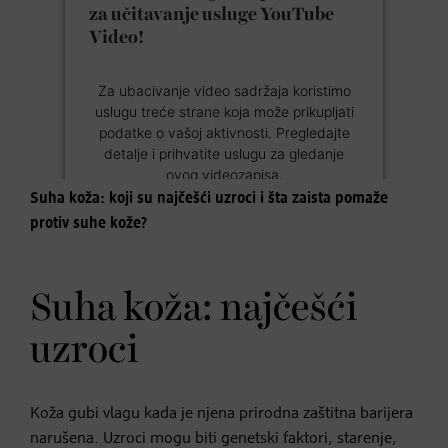
za učitavanje usluge YouTube
Video!
Za ubacivanje video sadržaja koristimo
uslugu treće strane koja može prikupljati
podatke o vašoj aktivnosti. Pregledajte
detalje i prihvatite uslugu za gledanje
ovog videozapisa.
Suha koža: koji su najčešći uzroci i šta zaista pomaže
protiv suhe kože?
Više informacija
Prihvati
Suha koža: najčešći
Powered by
Usercentrics Consent
uzroci
Management Platform
Koža gubi vlagu kada je njena prirodna zaštitna barijera
narušena. Uzroci mogu biti genetski faktori, starenje,