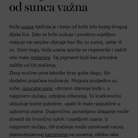
od sunca važna
Koža
usana
nježnija je i tanja od kože bilo kojeg drugog
dijela lica. Zato se brže isušuje i posebno osjetljivo
reaguje na vanjske utjecaje kao što su sunce, vjetar ili
so. Osim toga, koža usana sporije se regeneriše i sadrži
vrlo malo
melanina
. Taj pigment služi kao prirodna
zaštita od UV-zračenja.
Zbog vrućine usne također brzo gube vlagu, što
dodatno pojačava isušivanje. Moguće posljedice su
suhe,
ispucane usne
, ubrzano starenje kože i, u
najgorem slučaju, ozbiljna oštećenja. To kratkoročno
uključuje bolne pukotine, upale ili male raspukline u
uglovima usana. Dugoročno, ponavljano izlaganje može
dovesti do hronično suhih i osjetljivih usana. U
najgorem slučaju, UV-zračenje može uzrokovati razvoj
planocelularnog
karcinoma
na usnama, oblika raka