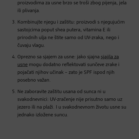
proizvodima za usne brzo se troši zbog pijenja, jela
ili plivanja.
Kombinujte njegu i zaštitu: proizvodi s njegujućim
sastojcima poput shea putera, vitamina E ili
prirodnih ulja ne štite samo od UV-zraka, nego i
čuvaju vlagu.
Oprezno sa sjajem za usne: jako sjajna
sjajila za
usne
mogu dodatno reflektovati sunčeve zrake i
pojačati njihov učinak – zato je SPF ispod njih
posebno važan.
Ne zaboravite zaštitu usana od sunca ni u
svakodnevnici: UV-zračenje nije prisutno samo uz
jezero ili na plaži. I u svakodnevnom životu usne su
jednako izložene suncu.