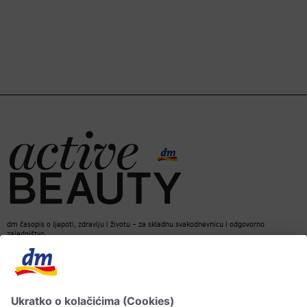
dm časopis o ljepoti, zdravlju i životu – za skladnu svakodnevnicu i odgovorno
zajedništvo.