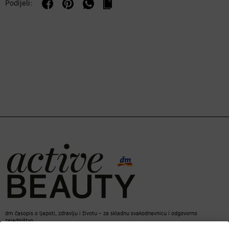
Podijeli:
dm časopis o ljepoti, zdravlju i životu – za skladnu svakodnevnicu i odgovorno
zajedništvo.