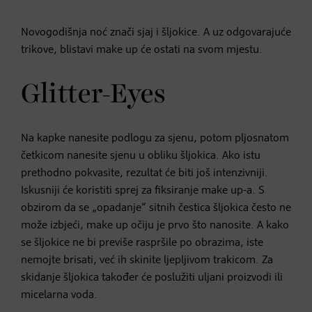
Novogodišnja noć znači sjaj i šljokice. A uz odgovarajuće
trikove, blistavi make up će ostati na svom mjestu.
Glitter-Eyes
Na kapke nanesite podlogu za sjenu, potom pljosnatom
četkicom nanesite sjenu u obliku šljokica. Ako istu
prethodno pokvasite, rezultat će biti još intenzivniji.
Iskusniji će koristiti sprej za fiksiranje make up-a. S
obzirom da se „opadanje“ sitnih čestica šljokica često ne
može izbjeći, make up očiju je prvo što nanosite. A kako
se šljokice ne bi previše raspršile po obrazima, iste
nemojte brisati, već ih skinite ljepljivom trakicom. Za
skidanje šljokica također će poslužiti uljani proizvodi ili
micelarna voda.