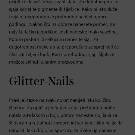
učinit će da vaši obrazi zablistaju. Za dodatnu porciju
sjaja koristite pigmente ili šljokice. Kako bi isto duže
trajalo, neophodno je prethodno nanijeti dobru
podlogu. Nakon što na obraze nanesete primer, na
najvišu tačku jagodične kosti nanesite malo vazelina.
Potom prstom ili četkicom nanesite sjaj. Za
dugotrajnost make up-a, preporučuje se sprej koji će
fiksirati željeni look. Kao i prethodno, sjaj i šljokice
možete skinuti uljanim proizvodima.
Glitter-Nails
Pravi je izazov na svaki nokat nanijeti istu količinu
šljokica. Za optički jednak rezultat prethodno nokte
nalakirajte lakom u boji, potom nanesite sloj laka sa
šljokicama u zlatnoj ili srebrenoj varijanti. Ako ne želite
nanositi lak u boji, na spužvicu za make up nanesite