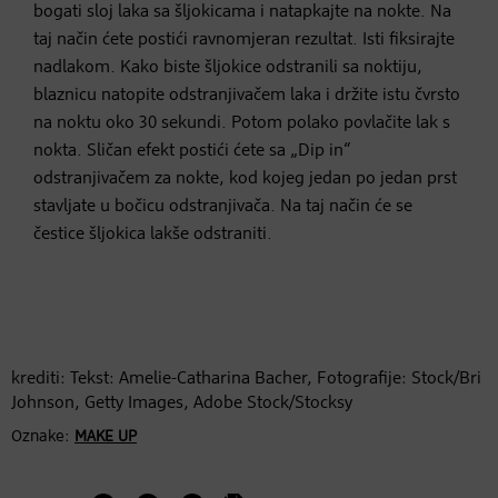
bogati sloj laka sa šljokicama i natapkajte na nokte. Na
taj način ćete postići ravnomjeran rezultat. Isti fiksirajte
nadlakom. Kako biste šljokice odstranili sa noktiju,
blaznicu natopite odstranjivačem laka i držite istu čvrsto
na noktu oko 30 sekundi. Potom polako povlačite lak s
nokta. Sličan efekt postići ćete sa „Dip in“
odstranjivačem za nokte, kod kojeg jedan po jedan prst
stavljate u bočicu odstranjivača. Na taj način će se
čestice šljokica lakše odstraniti.
krediti: Tekst: Amelie-Catharina Bacher, Fotografije: Stock/Bri
Johnson, Getty Images, Adobe Stock/Stocksy
Oznake:
MAKE UP