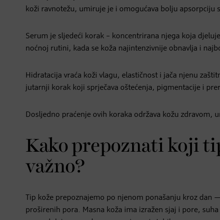
koži ravnotežu, umiruje je i omogućava bolju apsorpciju s
Serum je sljedeći korak – koncentrirana njega koja djeluje 
noćnoj rutini, kada se koža najintenzivnije obnavlja i najb
Hidratacija vraća koži vlagu, elastičnost i jača njenu zaštit
jutarnji korak koji sprječava oštećenja, pigmentacije i pre
Dosljedno praćenje ovih koraka održava kožu zdravom, u
Kako prepoznati koji ti
važno?
Tip kože prepoznajemo po njenom ponašanju kroz dan — da l
proširenih pora. Masna koža ima izražen sjaj i pore, suha 