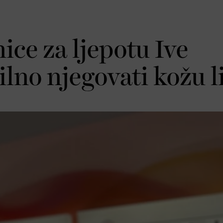
ice za ljepotu Ive
lno njegovati kožu l