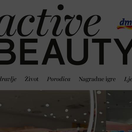
ravlje
Život
Porodica
Nagradne igre
Lj