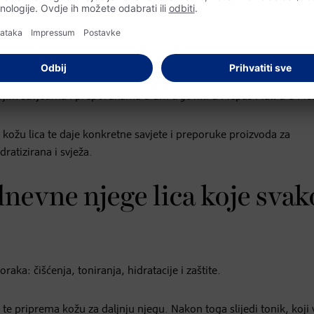
a njega lica i zdrav odnos prema koži. O tome iz prve ruke zna dm
vojim savjetima i preporukama u dm trgovini u Mepas Mall-u u Mo
 kožu lica te daje konkretne savjete i preporuke proizvoda za
atizirana i svježa.
dnevne njege lica koje svak
raka: čišćenja, toniranja, hidratacije i zaštite.
te priprema kožu za daljnju njegu. Nakon toga slijedi tonik, koji 