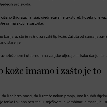
ljedećih proizvoda.
ciljano (hidratacija, sjaj, ujednačavanje teksture). Posebno je va
olje prima aktivne sastojke.
nu barijeru, što je važno za svaki tip kože. Zaštita od sunca je zavr
rano starenje.
ravnoteženom i otpornom na vanjske utjecaje — kako danju, tako
p kože imamo i zašto je to
i se brzo masti, da li zateže nakon pranja, ima li suhih dijelova
je tanka i sklona perutanju, mješovita je kombinacija masnijih i s