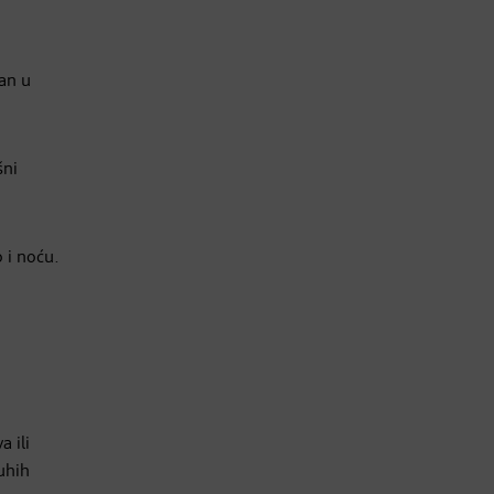
žan u
šni
 i noću.
 ili
uhih