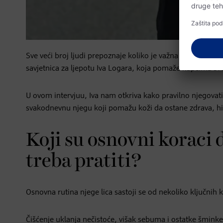
Sve veći broj ljudi prepoznaje koliko je važna svakodnevn
savjetnica za ljepotu Iva Logara, koja pomaže kupcima s
U ovom intervjuu, Iva nam otkriva kako pravilno njegovati
svakodnevnu njegu koji pomažu koži da ostane zdrava, hidr
Koji su osnovni koraci 
treba pratiti?
Osnovna rutina njege lica sastoji se od nekoliko ključnih ko
Čišćenje uklanja nečistoće, višak sebuma i ostatke šminke 