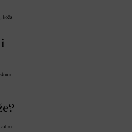
a, koža
i
jednim
že?
 zatim