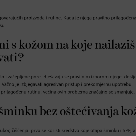
ovarajućih proizvoda i rutine. Kada je njega pravilno prilagođen
su.
mi s kožom na koje nailaziš 
vati?
nilo i začepljene pore. Rješavaju se pravilnim izborom njege, dosl
. Važno je izbjegavati agresivan pristup i prekomjernu upotrebu
, prilagođenu rutinu, većina ovih problema značajno se smanjuje.
 šminku bez oštećivanja ko
og čišćenja: prvo se koristi sredstvo koje otapa šminku i SPF, a