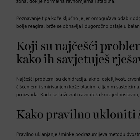
zona, dok je normalna ravnomjerna i stabilna.
Poznavanje tipa kože ključno je jer omogućava odabir odg
bolje reagira, brže se obnavlja i dugoročno ostaje u balan
Koji su najčešći proble
kako ih savjetuješ rješa
Najčešći problemi su dehidracija, akne, osjetljivost, crve
čišćenjem i smirivanjem kože blagim, ciljanim sastojcima
proizvoda. Kada se koži vrati ravnoteža kroz jednostavnu
Kako pravilno ukloniti
Pravilno uklanjanje šminke podrazumijeva metodu dvostruk