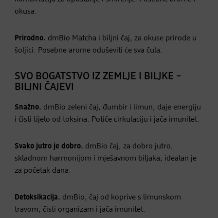
okusa.
Prirodno.
dmBio Matcha i biljni čaj, za okuse prirode u
šoljici. Posebne arome oduševiti će sva čula.
SVO BOGATSTVO IZ ZEMLJE I BILJKE –
BILJNI ČAJEVI
Snažno.
dmBio zeleni čaj, đumbir i limun, daje energiju
i čisti tijelo od toksina. Potiče cirkulaciju i jača imunitet.
Svako jutro je dobro.
dmBio čaj, za dobro jutro,
skladnom harmonijom i mješavnom biljaka, idealan je
za početak dana.
Detoksikacija.
dmBio, čaj od koprive s limunskom
travom, čisti organizam i jača imunitet.