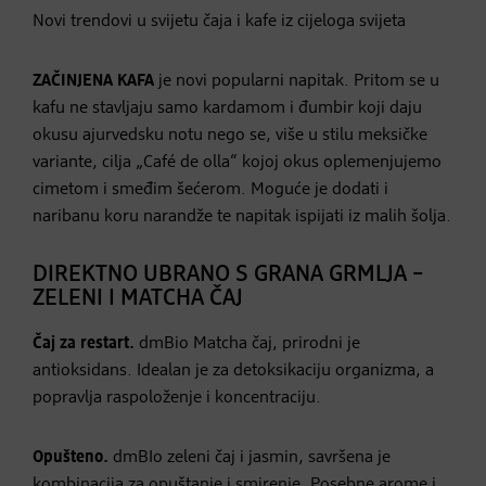
Novi trendovi u svijetu čaja i kafe iz cijeloga svijeta
ZAČINJENA KAFA
je novi popularni napitak. Pritom se u
kafu ne stavljaju samo kardamom i đumbir koji daju
okusu ajurvedsku notu nego se, više u stilu meksičke
variante, cilja „Café de olla“ kojoj okus oplemenjujemo
cimetom i smeđim šećerom. Moguće je dodati i
naribanu koru narandže te napitak ispijati iz malih šolja.
DIREKTNO UBRANO S GRANA GRMLJA –
ZELENI I MATCHA ČAJ
Čaj za restart.
dmBio Matcha čaj, prirodni je
antioksidans. Idealan je za detoksikaciju organizma, a
popravlja raspoloženje i koncentraciju.
Opušteno.
dmBIo zeleni čaj i jasmin, savršena je
kombinacija za opuštanje i smirenje. Posebne arome i