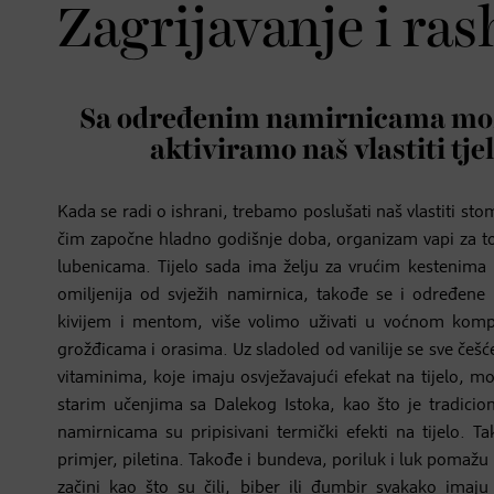
Zagrijavanje i ras
Sa određenim namirnicama mož
aktiviramo naš vlastiti tj
Kada se radi o ishrani, trebamo poslušati naš vlastiti st
čim započne hladno godišnje doba, organizam vapi za to
lubenicama. Tijelo sada ima želju za vrućim kestenima
omiljenija od svježih namirnica, takođe se i određene 
kivijem i mentom, više volimo uživati u voćnom kom
grožđicama i orasima. Uz sladoled od vanilije se sve češ
vitaminima, koje imaju osvježavajući efekat na tijelo, mo
starim učenjima sa Dalekog Istoka, kao što je tradicion
namirnicama su pripisivani termički efekti na tijelo. 
primjer, piletina. Takođe i bundeva, poriluk i luk pomažu 
začini kao što su čili, biber ili đumbir svakako imaju 