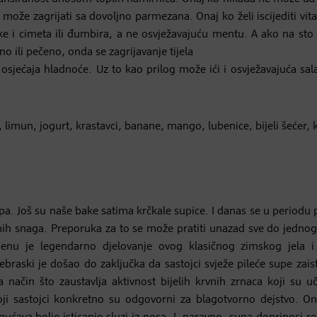
ože zagrijati sa dovoljno parmezana. Onaj ko želi iscijediti vit
uke i cimeta ili đumbira, a ne osvježavajuću mentu. A ako na sto
 ili pečeno, onda se zagrijavanje tijela
osjećaja hladnoće. Uz to kao prilog može ići i osvježavajuća sal
 limun, jogurt, krastavci, banane, mango, lubenice, bijeli šećer, k
supa. Još su naše bake satima krčkale supice. I danas se u periodu
ih snaga. Preporuka za to se može pratiti unazad sve do jednog
enu je legendarno djelovanje ovog klasičnog zimskog jela 
ebraski je došao do zaključka da sastojci svježe pileće supe zai
na način što zaustavlja aktivnost bijelih krvnih zrnaca koji su u
 koji sastojci konkretno su odgovorni za blagotvorno dejstvo. On