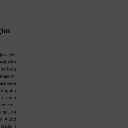
gim
ivo. Jer,
avajućim
 periodu
nanasom,
ačinjene
a bogatih
ra. Još u
edicini,
nego, na
. A ljuti
pisuju i