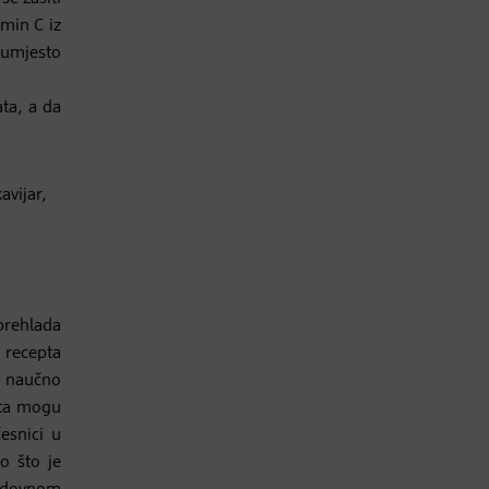
amin C iz
 umjesto
ata, a da
avijar,
 prehlada
 recepta
i naučno
sta mogu
česnici u
o što je