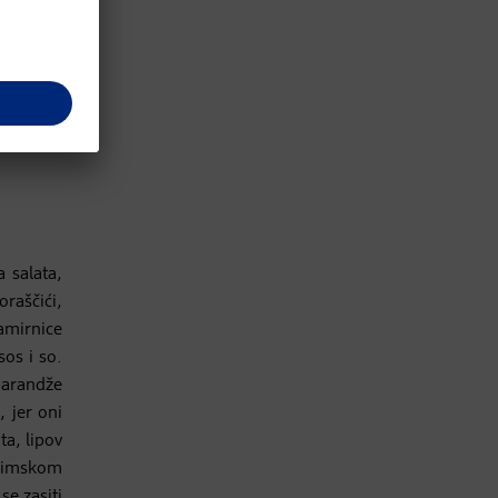
piletina,
g peršun,
 salata,
raščići,
amirnice
sos i so.
 narandže
, jer oni
ta, lipov
 zimskom
e zasiti