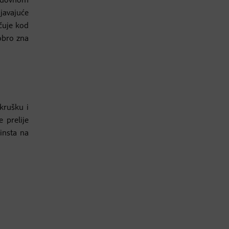
 redovnom
javajuće
učuje kod
dobro zna
krušku i
 prelije
insta na