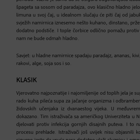
špageta sa sosom od paradajza, ovo klasično hladno jelo m
limuna u svoj čaj, u idealnom slučaju će piti čaj od jab
svježih namirnica iznesemo nešto kuhano, dinstano, prženo
dodatno podstiče. I tople čorbice odlično pomažu protiv 
nam ne bude odmah hladno.
Savjet: u hladne namirnice spadaju paradajz, ananas, kivi,
rakovi, alge, soja sos i so.
KLASIK
Vjerovatno najpoznatije i najomiljenije od toplih jela je 
rado kuha pileća supa za jačanje organizma i odbramben
židovskih učenjaka iz dvanaestog vijeka. U međuvrem
dokazano. Tim istraživača sa američkog Univerziteta u N
djelovati protiv infekcija gornjih disajnih puteva. I to 
procesu prehlade. Istraživači još uvijek nisu objasnili