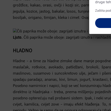
grožđice, kakao, orasi, ovčji i kozji sir, parmezan, ulje 
jegulja, kozice, jastog, bakalar, losos, tunjevina, sardine,
bosiljak, origano, timijan, kleka i cimet. Ovaj posljednji
Ljuto.
Čili paprika može oboje: zagrijati iznutra i rashladi
HLADNO
Hladne – a time za hladne zimske dane manje pogodne – 
maslačak, rotkvice, avokado, patlidžani, brokoli, šparog
maslinovo, susamovo i suncokretovo ulje, ječam i pšenic
spadaju paradajz, ananas, kivi, limun, jogurt, krastavci, 
Posebno namirnice i napici, koji se već konzumiraju hladn
direktno iz hladnjaka – treba, prema mišljenju pojedinih
posebno opterećuju naš probavni sistem. Ipak, i neki vrući n
cvijet, kamilica, cvijet zove – imaju efekt hlađenja. T
periodu. Važno je samo da se osigura odgovarajuća izbal