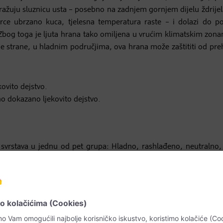
ražuju sluznicu usta – posebno na zadnjem gornjem dijelu ždrijel
 srce ubrzano kuca, tjelesna temperatura raste – i dolazi do p
. Zbog toga je ljuta hrana tako omiljena u vrućim klimatskim zon
ge strane, u hladnim područjima, ova hrana može zaštititi od pre
o dokazano ljekovito dejstvo.
vrstava u jednu od pet grupa: Hladno, rashlađeno, neutralno, t
om kineskom medicinom teži zlatnoj sredini, uglavnom se pre
 neutralno do rashlađeno. Vrući i hladni sastojci se koriste 
 usljed ekstremnih temperatura – pri čemu ulogu igra i način pri
ljuska cimeta, te jagnjetina, meso srne i jelena, kao i sve vrste ro
 sebi neutralne, mogu pečenjem i kuhanjem dobiti svojstvo zagrija
ca i šipak, povrće kao što je komorač, slatki krompir, hokaido t