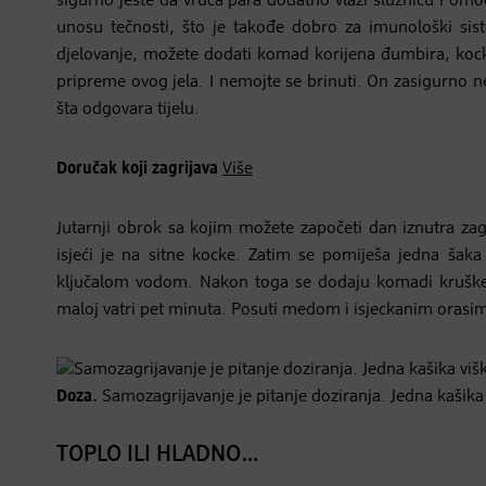
sigurno jeste da vruća para dodatno vlaži sluznicu i omo
unosu tečnosti, što je takođe dobro za imunološki sist
djelovanje, možete dodati komad korijena đumbira, kockice
pripreme ovog jela. I nemojte se brinuti. On zasigurno ne
šta odgovara tijelu.
Doručak koji zagrijava
Više
Jutarnji obrok sa kojim možete započeti dan iznutra zagr
isjeći je na sitne kocke. Zatim se pomiješa jedna šaka 
ključalom vodom. Nakon toga se dodaju komadi kruške, n
maloj vatri pet minuta. Posuti medom i isjeckanim orasima
Doza.
Samozagrijavanje je pitanje doziranja. Jedna kašika v
TOPLO ILI HLADNO…