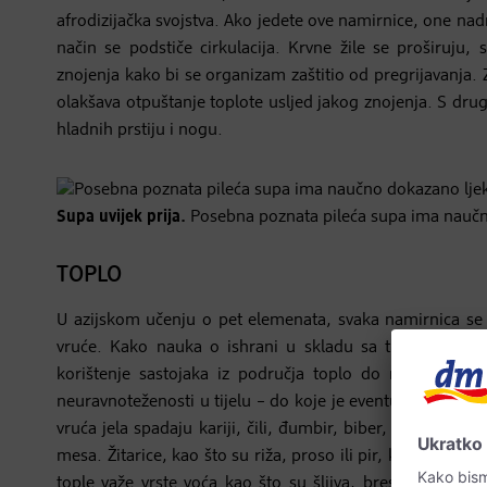
afrodizijačka svojstva. Ako jedete ove namirnice, one nad
način se podstiče cirkulacija. Krvne žile se proširuju,
znojenja kako bi se organizam zaštitio od pregrijavanja
olakšava otpuštanje toplote usljed jakog znojenja. S dru
hladnih prstiju i nogu.
Supa uvijek prija.
Posebna poznata pileća supa ima naučn
TOPLO
U azijskom učenju o pet elemenata, svaka namirnica se s
vruće. Kako nauka o ishrani u skladu sa tradicionaln
korištenje sastojaka iz područja toplo do neutralno i
neuravnoteženosti u tijelu – do koje je eventualno došlo
vruća jela spadaju kariji, čili, đumbir, biber, buđavi sir, 
mesa. Žitarice, kao što su riža, proso ili pir, koje su po
tople važe vrste voća kao što su šljiva, breskva, mareli