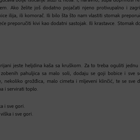
gućava bolje isticanje sluzi iz nosa. I, naravno, supa doprinosi
em. Ako želite još dodatno pojačati njeno protivupalno i zagri
 ilija, ili komorač. Ili bilo šta što nam vlastiti stomak prepor
će preporučiti kivi kao dodatni sastojak. Ili krastavce. Stomak 
ijani jeste heljdina kaša sa kruškom. Za to treba oguliti jednu 
zobenih pahuljica sa malo soli, dodaju se goji bobice i sve se
ekoliko grožđica, malo cimeta i mljeveni klinčić, te se sve d
 i servirati toplo.
iška i sve gori.