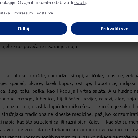
košpice bundeve, ocat, pečeni luk i kestenje. Tu su još i salama, 
 list, te sve vrste dimljene ribe. Kao i brojni začini, između ostalo
, dakle, nije bez razloga tako omiljen upravo u Božićnom periodu.
ti tijelo kroz povećano stvaranje znoja.
su jabuke, grožđe, narandže, sirupi, artičoke, masline, zelena
e, spanać, tikvice, kiseli kupus, ostrige, hobotnice, indijski o
a, šlag, tofu, patka, kao i kadulja i vrtna salata. A u hladne n
banane, mango, lubenice, bijeli šećer, kavijar, rakovi, alge, soja 
i, a uz to imaju rashlađujući termički efekat – kao što je sok od
 stručnjaka tradicionalne kineske medicine, pažljivo konzumirati
apici kao što su zeleni čaj ili razni biljni čajevi – kao što su men
o, naravno, ne znači da ne trebamo konzumirati ove namirnice u
ansiranost unosom toplih namirnica. Onaj ko nikada ne može da s