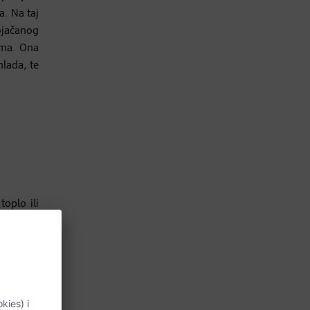
a. Na taj
ojačanog
ama. Ona
hlada, te
oplo ili
poručuje
samo kod
preme. U
štiljskog
vanja. Za
ikva, te