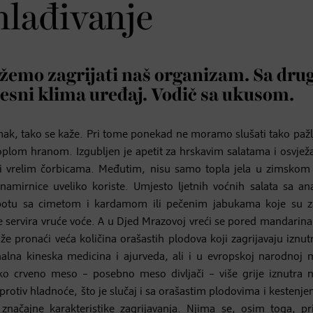
hlađivanje
emo zagrijati naš organizam. Sa dru
elesni klima uređaj. Vodič sa ukusom.
omak, tako se kaže. Pri tome ponekad ne moramo slušati tako pažlj
plom hranom. Izgubljen je apetit za hrskavim salatama i osvjež
 i vrelim čorbicama. Međutim, nisu samo topla jela u zimskom
namirnice uveliko koriste. Umjesto ljetnih voćnih salata sa a
potu sa cimetom i kardamom ili pečenim jabukama koje su z
će servira vruće voće. A u Djed Mrazovoj vreći se pored mandarin
že pronaći veća količina orašastih plodova koji zagrijavaju iznut
alna kineska medicina i ajurveda, ali i u evropskoj narodnoj m
Tako crveno meso – posebno meso divljači – više grije iznutra 
protiv hladnoće, što je slučaj i sa orašastim plodovima i kestenjem
značajne karakteristike zagrijavanja. Njima se, osim toga, pri