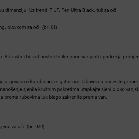
u dimenziju. Uz trend IT UP, Pen Ultra Black, tuš za oči.
ng, olovkom za oči. (br. 01).
Ali zašto i bi kad postoji toliko puno varijanti i područja primje
oji jorgovana u kombinaciji s glitterom. Obavezno nanesite primer 
a nanošenje sjenila kružnim pokretima utapkajte sjenilo oko vanjs
ju, a prema rubovima luk blago zakrenite prema van.
jenu za oči. (br. 020).