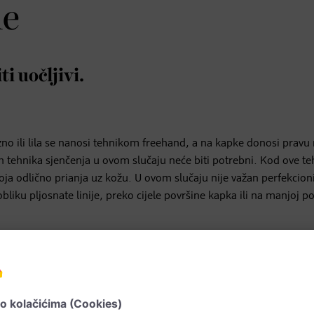
ne
i uočljivi.
kizno ili lila se nanosi tehnikom freehand, a na kapke donosi pravu
h tehnika sjenčenja u ovom slučaju neće biti potrebni. Kod ove te
 boja odlično prianja uz kožu. U ovom slučaju nije važan perfekcioni
bliku pljosnate linije, preko cijele površine kapka ili na manjoj po
ostojan i da bi bolje prianjao uz kožu. Srednjim prstom blago pr
a pokretni dio kapka nanesite obilan sloj sjenila. Pritom nježno
blika i intenziteta nanosa boje dopušteno je sve što vam se sviđa.