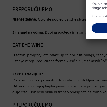
PREPORUČUJEMO:
Nijense zelene.
Otvorite pogled uz s.he stylezone paletu sje
Smaragd na očima.
Dubina pogleda ima smisao uz alverde 
CAT EYE WING
U sezoni proljeće/ljeto make up će obilježiti wings, cat eyes
Cat eye wings, reducirana forma klasičnih „mačkastih” očij
KAKO IH NANIJETI?
Prvo prema gore povucite crtu centimetar debljine od vanj
Od sredine gornjeg kapka povucite kosu crtu prema gore, 
dvije crte. Dobiveni oblik bi trebao podsjećati na romb k
PREPORUČUJEMO: