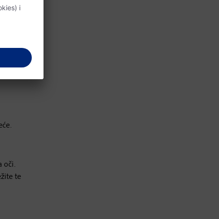
eće.
 oči.
žite te