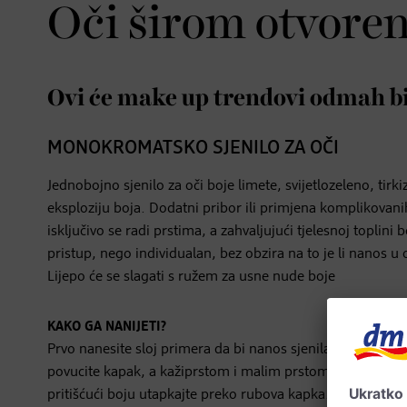
Oči širom otvore
Ovi će make up trendovi odmah bit
MONOKROMATSKO SJENILO ZA OČI
Jednobojno sjenilo za oči boje limete, svijetlozeleno, tir
eksploziju boja. Dodatni pribor ili primjena komplikovani
isključivo se radi prstima, a zahvaljujući tjelesnoj toplini
pristup, nego individualan, bez obzira na to je li nanos u o
Lijepo će se slagati s ružem za usne nude boje
KAKO GA NANIJETI?
Prvo nanesite sloj primera da bi nanos sjenila bio duže p
povucite kapak, a kažiprstom i malim prstom druge ruke n
pritišćući boju utapkajte preko rubova kapka. U odabiru o