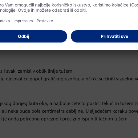
na za oči u mat i sjajnoj varijanti.
olovku za oči. (br. 09).
 i svaki zamisliv oblik linije tušem.
u djelovat će poput grafičkog uzorka, a oči će se činiti vizuelno v
skog donjeg kuta oka, a najbolje ćete to postići tekućim tušem za
ali neka bude pola centimetra debljine. U sljedećem koraku pove
oji je onda potrebno oprezno i precizno ispuniti tečnim tušem.