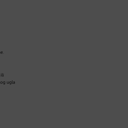
ne.
ili
kog ugla