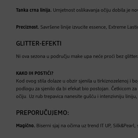
Tanka crna linija.
Umjetnost oslikavanja očiju dobila je nov
Preciznost.
Savršene linije izvucite essence, Extreme Lasti
GLITTER-EFEKTI
Ni ova sezona u području make upa neće proći bez glittera. 
KAKO IH POSTIĆI?
Kod ovog stila dolaze u obzir sjenila u tirkiznozelenoj i b
podlogu za sjenilo da bi efekat bio postojan. Četkicom z
očiju. Uz rub trepavica nanesite gušću i intenzivniju lini
PREPORUČUJEMO:
Magično.
Biserni sjaj na očima uz trend IT UP, Silk&Pearl, s