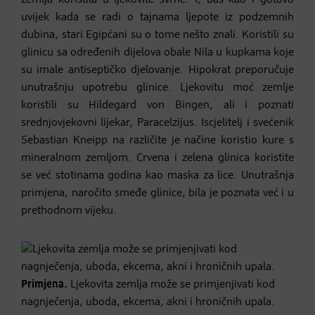
uvijek kada se radi o tajnama ljepote iz podzemnih
dubina, stari Egipćani su o tome nešto znali. Koristili su
glinicu sa određenih dijelova obale Nila u kupkama koje
su imale antiseptičko djelovanje. Hipokrat preporučuje
unutrašnju upotrebu glinice. Ljekovitu moć zemlje
koristili su Hildegard von Bingen, ali i poznati
srednjovjekovni lijekar, Paracelzijus. Iscjelitelj i svećenik
Sebastian Kneipp na različite je načine koristio kure s
mineralnom zemljom. Crvena i zelena glinica koristite
se već stotinama godina kao maska za lice. Unutrašnja
primjena, naročito smeđe glinice, bila je poznata već i u
prethodnom vijeku.
Primjena.
Ljekovita zemlja može se primjenjivati kod
nagnječenja, uboda, ekcema, akni i hroničnih upala.