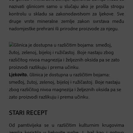
nazivati glinicom samo u slučaju ako je prošla strogu
kontrolu u skladu sa zakonodavstvom za ljekove. Sve
druge vrste mineralne zemlje zakon svrstava među
nadomjestke prehrani ili prirodne proizvode za njegu.
Ljekovito.
Glinica je dostupna u različitim bojama:
smeđoj, žutoj, zelenoj, bijeloj i ružičastoj. Boje nastaju
zbog različitog nivoa magnezija i željeznih oksida pa se
zato proizvodi razlikuju i prema učinku.
STARI RECEPT
Od pamtivijeka se u različitim kulturnim krugovima
zemlja koristila u ljekovite svrhe. I, baš kao i gotovo