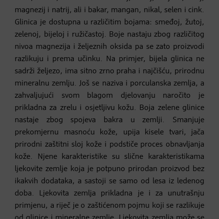
magnezij i natrij, ali i bakar, mangan, nikal, selen i cink.
Glinica je dostupna u različitim bojama: smeđoj, žutoj,
zelenoj, bijeloj i ružičastoj. Boje nastaju zbog različitog
nivoa magnezija i željeznih oksida pa se zato proizvodi
razlikuju i prema učinku. Na primjer, bijela glinica ne
sadrži željezo, ima sitno zrno praha i najčišću, prirodnu
mineralnu zemlju. Još se naziva i porculanska zemlja, a
zahvaljujući svom blagom djelovanju naročito je
prikladna za zrelu i osjetljivu kožu. Boja zelene glinice
nastaje zbog spojeva bakra u zemlji. Smanjuje
prekomjernu masnoću kože, upija kisele tvari, jača
prirodni zaštitni sloj kože i podstiče proces obnavljanja
kože. Njene karakteristike su slične karakteristikama
ljekovite zemlje koja je potpuno prirodan proizvod bez
ikakvih dodataka, a sastoji se samo od lesa iz ledenog
doba. Ljekovita zemlja prikladna je i za unutrašnju
primjenu, a riječ je o zaštićenom pojmu koji se razlikuje
od glinice i mineralne zemlje. Ljekovita zemlja može se