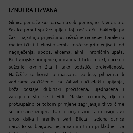
IZNUTRA I IZVANA
Glinica pomaže koži da sama sebi pomogne. Njene sitne
čestice poput spužve upijaju loj, nečistoću, bakterije pa
čak i najsitniju prljavštinu, vežući je na sebe. Paralelno
matira i čisti. Ljekovita zemlja može se primjenjivati kod
nagnječenja, uboda, ekcema, akni i hroničnih upala.
Kod vanjske primjene glinica ima hladeći efekt, utiče na
suženje krvnih žila i tako podstiče prokrvljenost.
Najčešće se koristi u maskama za lice, pilinzima ili
vodicama za čišćenje lica. Zahvaljujući efektu upijanja,
koža postaje dubinski pročišćena, ujednačena i
zategnuta što se i vidi. Maske, naprotiv, djeluju
protuupalno te tokom primjene zagrijavaju tkivo čime
se podstiče izmjena tvari u organizmu, ali i osigurava
unos kisika i hranjivih tvari. Bijela i zelena glinica
naročito su blagotvorne, a samim tim i prikladne i za