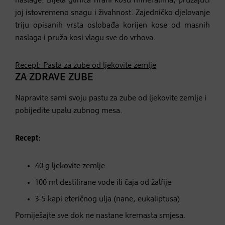
naslage. Bijela glinica hrani kosu mineralima, pružajući
joj istovremeno snagu i živahnost. Zajedničko djelovanje
triju opisanih vrsta oslobađa korijen kose od masnih
naslaga i pruža kosi vlagu sve do vrhova.
Recept: Pasta za zube od ljekovite zemlje
ZA ZDRAVE ZUBE
Napravite sami svoju pastu za zube od ljekovite zemlje i
pobijedite upalu zubnog mesa.
Recept:
40 g ljekovite zemlje
100 ml destilirane vode ili čaja od žalfije
3-5 kapi eteričnog ulja (nane, eukaliptusa)
Pomiješajte sve dok ne nastane kremasta smjesa.