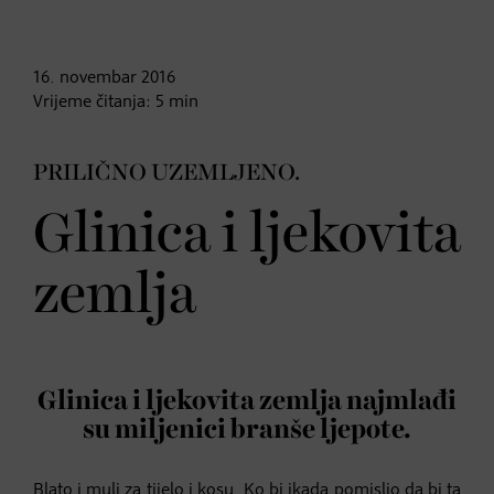
16. novembar
2016
Vrijeme čitanja:
5
min
PRILIČNO UZEMLJENO.
Glinica i ljekovita
zemlja
Glinica i ljekovita zemlja najmlađi
su miljenici branše ljepote.
Blato i mulj za tijelo i kosu. Ko bi ikada pomislio da bi ta