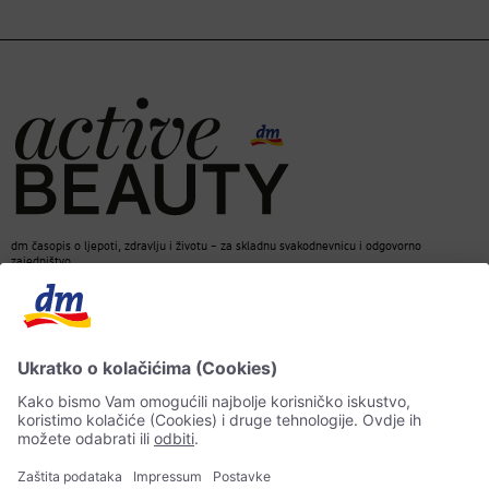
dm časopis o ljepoti, zdravlju i životu – za skladnu svakodnevnicu i odgovorno
zajedništvo.