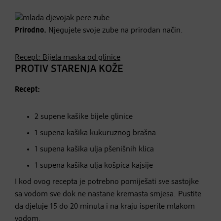
Prirodno.
Njegujete svoje zube na prirodan način.
Recept: Bijela maska od glinice
PROTIV STARENJA KOŽE
Recept:
2 supene kašike bijele glinice
1 supena kašika kukuruznog brašna
1 supena kašika ulja pšenišnih klica
1 supena kašika ulja košpica kajsije
I kod ovog recepta je potrebno pomiješati sve sastojke
sa vodom sve dok ne nastane kremasta smjesa. Pustite
da djeluje 15 do 20 minuta i na kraju isperite mlakom
vodom.