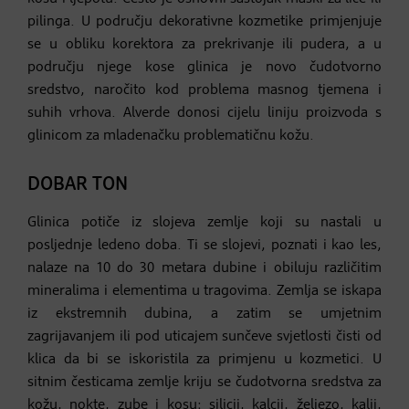
pilinga. U području dekorativne kozmetike primjenjuje
se u obliku korektora za prekrivanje ili pudera, a u
području njege kose glinica je novo čudotvorno
sredstvo, naročito kod problema masnog tjemena i
suhih vrhova. Alverde donosi cijelu liniju proizvoda s
glinicom za mladenačku problematičnu kožu.
DOBAR TON
Glinica potiče iz slojeva zemlje koji su nastali u
posljednje ledeno doba. Ti se slojevi, poznati i kao les,
nalaze na 10 do 30 metara dubine i obiluju različitim
mineralima i elementima u tragovima. Zemlja se iskapa
iz ekstremnih dubina, a zatim se umjetnim
zagrijavanjem ili pod uticajem sunčeve svjetlosti čisti od
klica da bi se iskoristila za primjenu u kozmetici. U
sitnim česticama zemlje kriju se čudotvorna sredstva za
kožu, nokte, zube i kosu: silicij, kalcij, željezo, kalij,