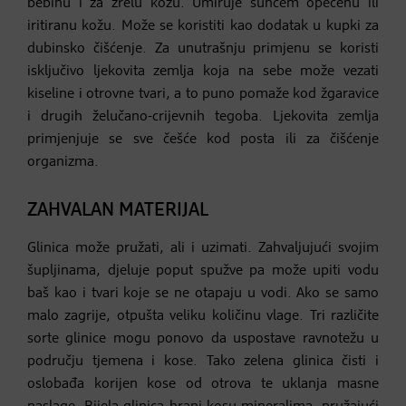
bebinu i za zrelu kožu. Umiruje suncem opečenu ili
iritiranu kožu. Može se koristiti kao dodatak u kupki za
dubinsko čišćenje. Za unutrašnju primjenu se koristi
isključivo ljekovita zemlja koja na sebe može vezati
kiseline i otrovne tvari, a to puno pomaže kod žgaravice
i drugih želučano-crijevnih tegoba. Ljekovita zemlja
primjenjuje se sve češće kod posta ili za čišćenje
organizma.
ZAHVALAN MATERIJAL
Glinica može pružati, ali i uzimati. Zahvaljujući svojim
šupljinama, djeluje poput spužve pa može upiti vodu
baš kao i tvari koje se ne otapaju u vodi. Ako se samo
malo zagrije, otpušta veliku količinu vlage. Tri različite
sorte glinice mogu ponovo da uspostave ravnotežu u
području tjemena i kose. Tako zelena glinica čisti i
oslobađa korijen kose od otrova te uklanja masne