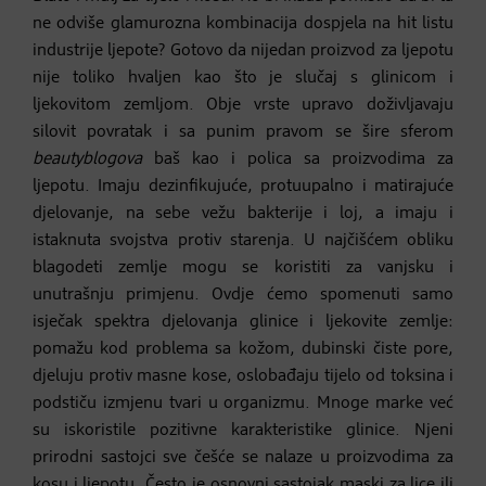
ne odviše glamurozna kombinacija dospjela na hit listu
industrije ljepote? Gotovo da nijedan proizvod za ljepotu
nije toliko hvaljen kao što je slučaj s glinicom i
ljekovitom zemljom. Obje vrste upravo doživljavaju
silovit povratak i sa punim pravom se šire sferom
beautyblogova
baš kao i polica sa proizvodima za
ljepotu. Imaju dezinfikujuće, protuupalno i matirajuće
djelovanje, na sebe vežu bakterije i loj, a imaju i
istaknuta svojstva protiv starenja. U najčišćem obliku
blagodeti zemlje mogu se koristiti za vanjsku i
unutrašnju primjenu. Ovdje ćemo spomenuti samo
isječak spektra djelovanja glinice i ljekovite zemlje:
pomažu kod problema sa kožom, dubinski čiste pore,
djeluju protiv masne kose, oslobađaju tijelo od toksina i
podstiču izmjenu tvari u organizmu. Mnoge marke već
su iskoristile pozitivne karakteristike glinice. Njeni
prirodni sastojci sve češće se nalaze u proizvodima za
kosu i ljepotu. Često je osnovni sastojak maski za lice ili