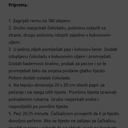
Priprema:
1. Zagrijati rernu na 180 stepeni.
2. Grubo nasjeckati čokoladu, polovinu ostaviti sa
strane, drugu polovinu istopiti zajedno s kokosovim
uljem.
3. U jednoj zdjeli pomiješati jaja i kokosov šećer. Dodati
istopljenu čokoladu s kokosovim uljem i promiješati.
Dodati bademovo brašno, prašak za pecivo i so te
promiješati tako da smjesa postane glatko tijesto.
Potom dodati ostatak čokolade.
4. Na tepsiju dimenzija 20 x 20 cm staviti papir za
pečenje i na njega izliti tijesto. Površinu tijesta izravnati
pokvašenim rukama. Grubo nasjeckati orahe i
raspodijeliti po površini tijesta.
5. Peći 20-25 minuta. Čačkalicom provjeriti da li je tijesto
dovoljno pečeno: Ako se tijesto ne zalijepi za čačkalicu,