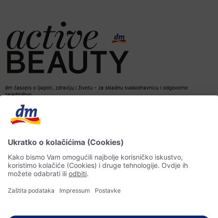
dm časopis o ljepoti, zdravlju i životu – za skladnu svakodnevnicu i odgovorno
zajedništvo.
Kontakt
dm web stranica
ACTIVE BEAUTY dm časopis
Impressum
Zaštita ličnih podataka
Informacije o pristupačnosti
UI-smjernice