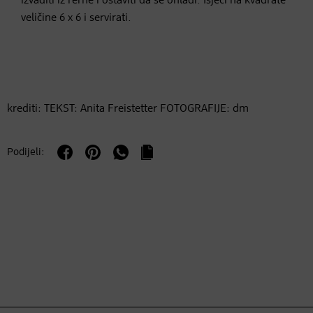
izvaditi iz rerne i ostaviti da se ohladi. Isjeći na kvadrate
veličine 6 x 6 i servirati.
krediti: TEKST: Anita Freistetter FOTOGRAFIJE: dm
Podijeli: