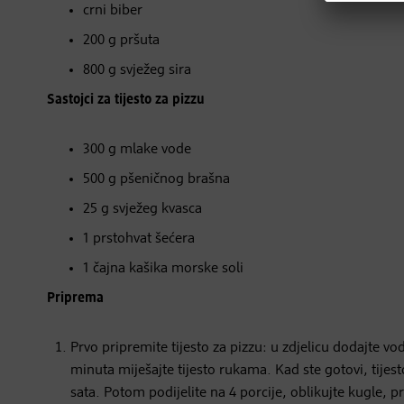
crni biber
200 g pršuta
800 g svježeg sira
Sastojci za tijesto za pizzu
300 g mlake vode
500 g pšeničnog brašna
25 g svježeg kvasca
1 prstohvat šećera
1 čajna kašika morske soli
Priprema
Prvo pripremite tijesto za pizzu: u zdjelicu dodajte v
minuta miješajte tijesto rukama. Kad ste gotovi, tijesto
sata. Potom podijelite na 4 porcije, oblikujte kugle, 