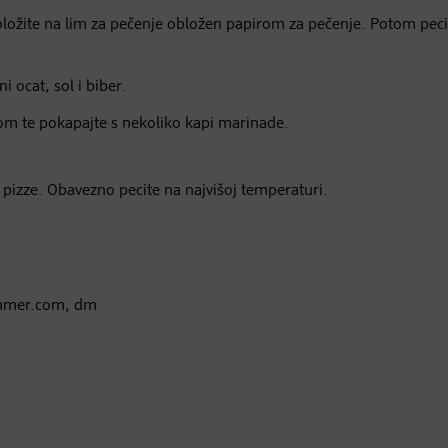
 položite na lim za pečenje obložen papirom za pečenje. Potom peci
 ocat, sol i biber.
m te pokapajte s nekoliko kapi marinade.
us pizze. Obavezno pecite na najvišoj temperaturi.
hummer.com, dm