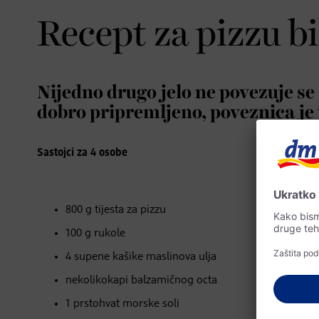
Recept za pizzu b
Nijedno drugo jelo ne povezuje se s
dobro pripremljeno, poveznica je 
Sastojci za 4 osobe
800 g tijesta za pizzu
100 g rukole
4 supene kašike maslinova ulja
nekolikokapi balzamičnog octa
1 prstohvat morske soli