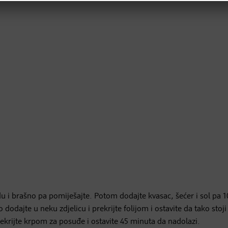
odu i brašno pa pomiješajte. Potom dodajte kvasac, šećer i sol pa 1
 dodajte u neku zdjelicu i prekrijte folijom i ostavite da tako stoji
prekrijte krpom za posuđe i ostavite 45 minuta da nadolazi.