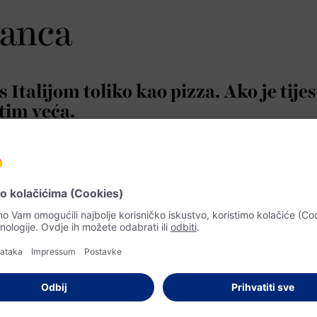
ianca
 Italijom toliko kao pizza. Ako je tije
tim veća.