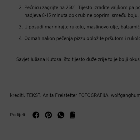
Pećnicu zagrijte na 250°. Tijesto izradite valjkom pa
nadjeva 8-15 minuta dok rub ne poprimi smeđu boju.
U posudi marinirajte rukolu, maslinovo ulje, balzamični
Odmah nakon pečenja pizzu obložite pršutom i rukolo
Savjet Juliana Kutosa: što tijesto duže zrije to je bolji ok
krediti: TEKST: Anita Freistetter FOTOGRAFIJA: wolfgang
Podijeli: