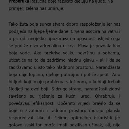
Preporuka
Različite boje različito djeluju na ljude. Na
primjer, zelena nas umiruje.
Tako žuta boja sunca stvara dobro raspoloženje jer nas
podsjeća na lijepe ljetne dane. Crvena asocira na vatru i
u prirodi nerijetko upozorava na opasnost uslijed čega
se podiže nivo adrenalina u krvi. Plava je poznata kao
boja vode. Ako prekriva veliku površinu u sobama,
uticat će na to da zadržimo hladnu glavu – ali i da se
zadržavamo u isto tako hladnom prostoru. Narandžasta
boja daje toplinu, djeluje poticajno i potiče apetit. Zato
bi ljudi koji imaju problema s težinom, u kuhinji trebali
štedjeti na ovoj boji. S druge strane, narandžasti zidovi
savršeno su rješenje za kućni ured. Ohrabruju i
povećavaju efikasnost. Općenito vrijedi pravilo da se
boje u životnom i radnom prostoru moraju planski
raspoređivati ako ih želimo optimalno iskoristiti jer
gotovo svaki ton može imati pozitivan učinak, ali, nije