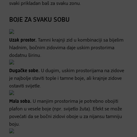
svaki prikladan baš za svaku zonu.
BOJE ZA SVAKU SOBU
Uzak prostor.
Tamni krajnji zid u kombinaciji sa bijelim
hladnim, bočnim zidovima daje uskim prostorima
dodatnu širinu.
Dugačke sobe.
U dugim, uskim prostorijama na zidove
je najbolje staviti tople i tamne boje, ali krajnje zidove
ostaviti svijetle.
Mala soba.
U manjim prostorima je potrebno obojiti
plafon u vesele boje (npr. svijetlo žuta). Efekt se može
povećati da se bočni zidovi oboje u za nijansu tamniju
boju.