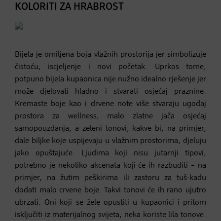
KOLORITI ZA HRABROST
Bijela je omiljena boja vlažnih prostorija jer simbolizuje
čistoću, iscjeljenje i novi početak. Uprkos tome,
potpuno bijela kupaonica nije nužno idealno rješenje jer
može djelovati hladno i stvarati osjećaj praznine.
Kremaste boje kao i drvene note više stvaraju ugođaj
prostora za wellness, malo zlatne jača osjećaj
samopouzdanja, a zeleni tonovi, kakve bi, na primjer,
dale biljke koje uspijevaju u vlažnim prostorima, djeluju
jako opuštajuće. Ljudima koji nisu jutarnji tipovi,
potrebno je nekoliko akcenata koji će ih razbuditi – na
primjer, na žutim peškirima ili zastoru za tuš-kadu
dodati malo crvene boje. Takvi tonovi će ih rano ujutro
ubrzati. Oni koji se žele opustiti u kupaonici i pritom
isključiti iz materijalnog svijeta, neka koriste lila tonove.