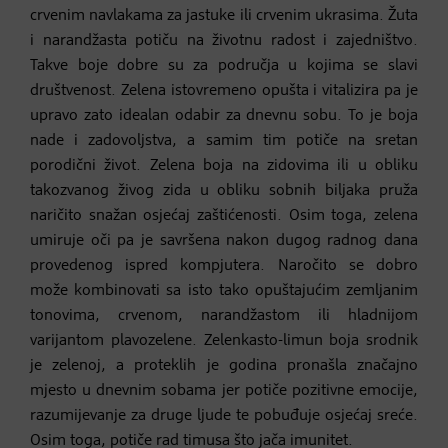
crvenim navlakama za jastuke ili crvenim ukrasima. Žuta
i narandžasta potiču na životnu radost i zajedništvo.
Takve boje dobre su za područja u kojima se slavi
društvenost. Zelena istovremeno opušta i vitalizira pa je
upravo zato idealan odabir za dnevnu sobu. To je boja
nade i zadovoljstva, a samim tim potiče na sretan
porodični život. Zelena boja na zidovima ili u obliku
takozvanog živog zida u obliku sobnih biljaka pruža
naričito snažan osjećaj zaštićenosti. Osim toga, zelena
umiruje oči pa je savršena nakon dugog radnog dana
provedenog ispred kompjutera. Naročito se dobro
može kombinovati sa isto tako opuštajućim zemljanim
tonovima, crvenom, narandžastom ili hladnijom
varijantom plavozelene. Zelenkasto-limun boja srodnik
je zelenoj, a proteklih je godina pronašla značajno
mjesto u dnevnim sobama jer potiče pozitivne emocije,
razumijevanje za druge ljude te pobuđuje osjećaj sreće.
Osim toga, potiče rad timusa što jača imunitet.