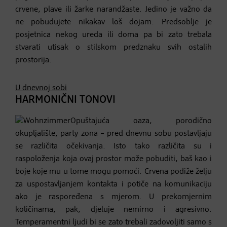
crvene, plave ili žarke narandžaste. Jedino je važno da
ne pobuđujete nikakav loš dojam. Predsoblje je
posjetnica nekog ureda ili doma pa bi zato trebala
stvarati utisak o stilskom predznaku svih ostalih
prostorija.
U dnevnoj sobi
HARMONIČNI TONOVI
Opuštajuća oaza, porodično
okupljalište, party zona – pred dnevnu sobu postavljaju
se različita očekivanja. Isto tako različita su i
raspoloženja koja ovaj prostor može pobuditi, baš kao i
boje koje mu u tome mogu pomoći. Crvena podiže želju
za uspostavljanjem kontakta i potiče na komunikaciju
ako je raspoređena s mjerom. U prekomjernim
količinama, pak, djeluje nemirno i agresivno.
Temperamentni ljudi bi se zato trebali zadovoljiti samo s