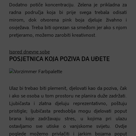
Dodatno potiče koncentraciju. Zelena je prikladna za
radna područja koja bi prije svega trebala odisati
mirom, dok otvorena pink boja djeluje živahno i
osvježava. Treba biti oprezan sa smeđom jer ako s njom
pretjeramo, možemo zarobiti kreativnost.
Ispred dnevne sobe
POSJETNICA KOJA POZIVA DA UĐETE
Ulaz bi trebao biti plemenit, djelovati kao da poziva, čak
i ako se osoba u tom prostoru ne planira duže zadržati.
Ljubičasta i zlatna djeluju reprezentativno, poštuju
pristigle; ljubičasta predsoblja mogu djelovati poput
brana koje zadržavaju stres, u kojima pri ulazu
ostavljamo sve utiske o vanjskome svijetu. Ovdje
poglede možemo privlačiti i jarkim bojama poput