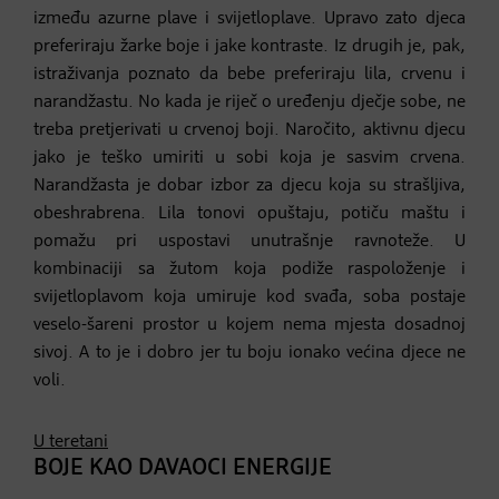
između azurne plave i svijetloplave. Upravo zato djeca
preferiraju žarke boje i jake kontraste. Iz drugih je, pak,
istraživanja poznato da bebe preferiraju lila, crvenu i
narandžastu. No kada je riječ o uređenju dječje sobe, ne
treba pretjerivati u crvenoj boji. Naročito, aktivnu djecu
jako je teško umiriti u sobi koja je sasvim crvena.
Narandžasta je dobar izbor za djecu koja su strašljiva,
obeshrabrena. Lila tonovi opuštaju, potiču maštu i
pomažu pri uspostavi unutrašnje ravnoteže. U
kombinaciji sa žutom koja podiže raspoloženje i
svijetloplavom koja umiruje kod svađa, soba postaje
veselo-šareni prostor u kojem nema mjesta dosadnoj
sivoj. A to je i dobro jer tu boju ionako većina djece ne
voli.
U teretani
BOJE KAO DAVAOCI ENERGIJE