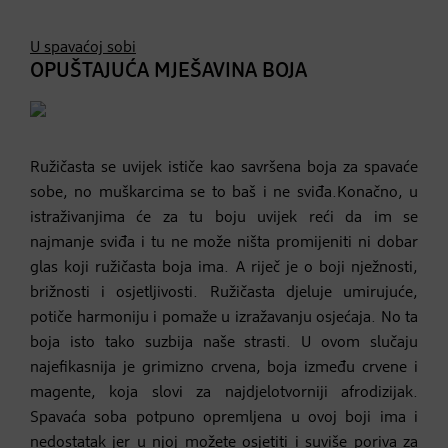
U spavaćoj sobi
OPUŠTAJUĆA MJEŠAVINA BOJA
Ružičasta se uvijek ističe kao savršena boja za spavaće
sobe, no muškarcima se to baš i ne sviđa.Konačno, u
istraživanjima će za tu boju uvijek reći da im se
najmanje sviđa i tu ne može ništa promijeniti ni dobar
glas koji ružičasta boja ima. A riječ je o boji nježnosti,
brižnosti i osjetljivosti. Ružičasta djeluje umirujuće,
potiče harmoniju i pomaže u izražavanju osjećaja. No ta
boja isto tako suzbija naše strasti. U ovom slučaju
najefikasnija je grimizno crvena, boja između crvene i
magente, koja slovi za najdjelotvorniji afrodizijak.
Spavaća soba potpuno opremljena u ovoj boji ima i
nedostatak jer u njoj možete osjetiti i suviše poriva za