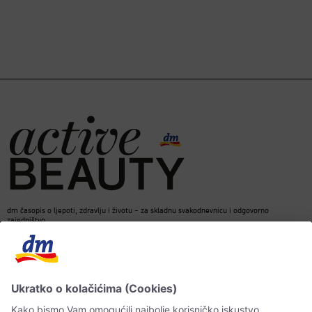
dm časopis o ljepoti, zdravlju i životu – za skladnu svakodnevnicu i odgovorno
zajedništvo.