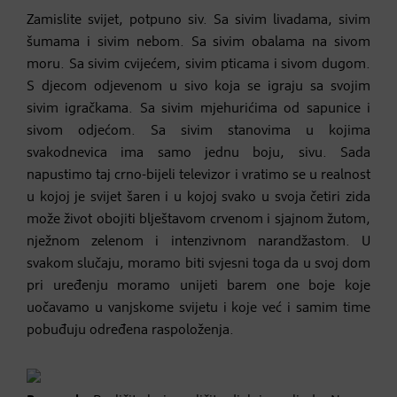
Zamislite svijet, potpuno siv. Sa sivim livadama, sivim
šumama i sivim nebom. Sa sivim obalama na sivom
moru. Sa sivim cvijećem, sivim pticama i sivom dugom.
S djecom odjevenom u sivo koja se igraju sa svojim
sivim igračkama. Sa sivim mjehurićima od sapunice i
sivom odjećom. Sa sivim stanovima u kojima
svakodnevica ima samo jednu boju, sivu. Sada
napustimo taj crno-bijeli televizor i vratimo se u realnost
u kojoj je svijet šaren i u kojoj svako u svoja četiri zida
može život obojiti blještavom crvenom i sjajnom žutom,
nježnom zelenom i intenzivnom narandžastom. U
svakom slučaju, moramo biti svjesni toga da u svoj dom
pri uređenju moramo unijeti barem one boje koje
uočavamo u vanjskome svijetu i koje već i samim time
pobuđuju određena raspoloženja.