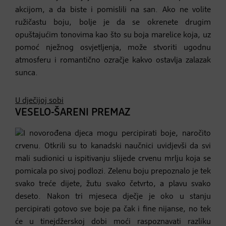
akcijom, a da biste i pomislili na san. Ako ne volite
ružičastu boju, bolje je da se okrenete drugim
opuštajućim tonovima kao što su boja marelice koja, uz
pomoć nježnog osvjetljenja, može stvoriti ugodnu
atmosferu i romantično ozračje kakvo ostavlja zalazak
sunca.
U dječijoj sobi
VESELO-ŠARENI PREMAZ
I novorođena djeca mogu percipirati boje, naročito
crvenu. Otkrili su to kanadski naučnici uvidjevši da svi
mali sudionici u ispitivanju slijede crvenu mrlju koja se
pomicala po sivoj podlozi. Zelenu boju prepoznalo je tek
svako treće dijete, žutu svako četvrto, a plavu svako
deseto. Nakon tri mjeseca dječje je oko u stanju
percipirati gotovo sve boje pa čak i fine nijanse, no tek
će u tinejdžerskoj dobi moći raspoznavati razliku