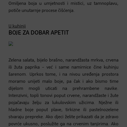
Omiljena boja u umjetnosti i mistici, uz tamnoplavu,
potiče unutarnje procese čišćenja.
U kuhinji
BOJE ZA DOBAR APETIT
Zelena salata, bijelo brašno, narandžasta mrkva, crvena
ili žuta paprika – već i same namirnice čine kuhinju
šarenom. Uprkos tome, i na nivou uređenja prostora
moramo unijeti malo boje, pa čak i ako bismo time
dijelom mogli uticati na prehrambene navike.
Intenzivni, topli tonovi poput crvene, narandžaste i žute
pojačavaju želju za lukulovskim užicima. Nježne ili
hladne boje poput plave, tirkizne ili pastelnozelene
stvaraju prepreke. Ako djeci želite prikazati da je zdravo
povrće ukusno, poslužite ga na crvenim tanjirima. Ako