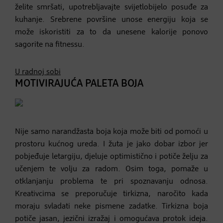
želite smršati, upotrebljavajte svijetlobijelo posuđe za
kuhanje. Srebrene površine unose energiju koja se
može iskoristiti za to da unesene kalorije ponovo
sagorite na fitnessu.
U radnoj sobi
MOTIVIRAJUĆA PALETA BOJA
Nije samo narandžasta boja koja može biti od pomoći u
prostoru kućnog ureda. I žuta je jako dobar izbor jer
pobjeđuje letargiju, djeluje optimistično i potiče želju za
učenjem te volju za radom. Osim toga, pomaže u
otklanjanju problema te pri spoznavanju odnosa.
Kreativcima se preporučuje tirkizna, naročito kada
moraju svladati neke pismene zadatke. Tirkizna boja
potiče jasan, jezični izražaj i omogućava protok ideja.