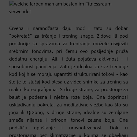
Crvena i narandžasta daju moć i zato su dobar
“pokretač” za trčanje i trening snage. Zidove ili pod
prostorije sa spravama za treniranje možete osvježiti
srebrnim tonovima, pri čemu ovo posljednje pruža
dodatnu energiju. Ali, i žuta pojačava aktivnost – i
sposobnost pamćenja. Zato je idealna za sve treninge
kod kojih se moraju upamtiti strukturirani tokovi – kao
što je to slučaj kod plesa uz video snimke za trening sa
malim koreografijama. S druge strane, za prostorije za
balet je podesna i nježna roze boja. Ona doprinosi
usklađivanju pokreta. Za meditativne vježbe kao što su
joga ili QiGong, s druge strane, idealne su zemljane
smeđe nijanse i prirodni tonovi zelene boje. One
podstiču opuštanje i uravnoteženost. Dok u
prostorijama bez klimatizacije u kojima se obavljaju