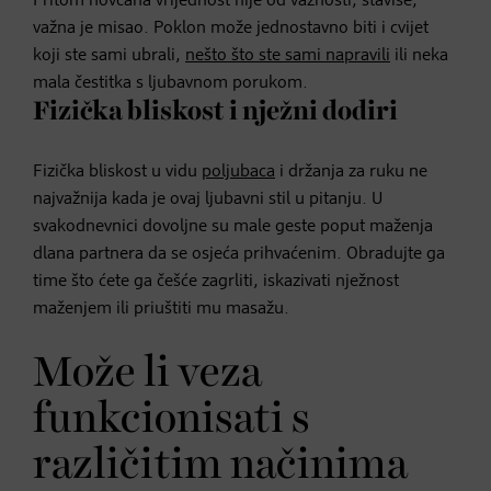
Pritom novčana vrijednost nije od važnosti, štaviše,
važna je misao. Poklon može jednostavno biti i cvijet
koji ste sami ubrali,
nešto što ste sami napravili
ili neka
mala čestitka s ljubavnom porukom.
Fizička bliskost i nježni dodiri
Fizička bliskost u vidu
poljubaca
i držanja za ruku ne
najvažnija kada je ovaj ljubavni stil u pitanju. U
svakodnevnici dovoljne su male geste poput maženja
dlana partnera da se osjeća prihvaćenim. Obradujte ga
time što ćete ga češće zagrliti, iskazivati nježnost
maženjem ili priuštiti mu masažu.
Može li veza
funkcionisati s
različitim načinima