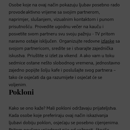
Osobe koje na ovaj način pokazuju ljubav posebno rado
provode aktivno vrijeme sa svojim partnerom,
naprimjer, slušanjem, vizualnim kontaktom i punom
prisutnošću. Provedite ugodnu večer na kauču i
posvetite svom partneru svu svoju pažnju - TV pritom
naravno ostaje isključen. Organizujte redovne
izlaske
sa
svojom partnericom, sredite se i stvarajte zajednička
iskustva. Priuštite si izlet za vikend. A ako vam u toku
sedmice ostane nešto slobodnog vremena, jednostavno
zajedno popijte šolju kafe i poslušajte svog partnera –
tako će osjećati da ga razumijete i osjećat će se
voljenim.
Pokloni
Kako se ono kaže? Mali pokloni održavaju prijateljstva.
Kada osobe koje preferiraju ovaj način iskazivanja
ljubavi dobiju poklon, osjećaju se posebno cijenjenima.