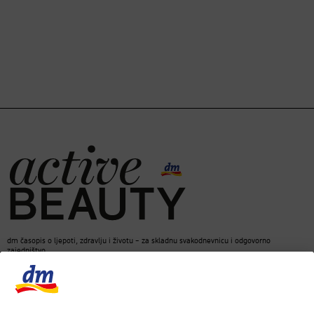
dm časopis o ljepoti, zdravlju i životu – za skladnu svakodnevnicu i odgovorno
zajedništvo.