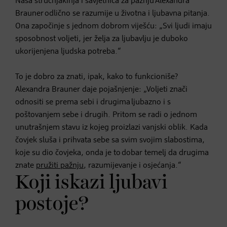
Naša stručnjakinja i savjetnica za pažnju Alexandra
Brauner odlično se razumije u životna i ljubavna pitanja.
Ona započinje s jednom dobrom viješću: „Svi ljudi imaju
sposobnost voljeti, jer želja za ljubavlju je duboko
ukorijenjena ljudska potreba.“
To je dobro za znati, ipak, kako to funkcioniše?
Alexandra Brauner daje pojašnjenje: „Voljeti znači
odnositi se prema sebi i drugima ljubazno i s
poštovanjem sebe i drugih. Pritom se radi o jednom
unutrašnjem stavu iz kojeg proizlazi vanjski oblik. Kada
čovjek sluša i prihvata sebe sa svim svojim slabostima,
koje su dio čovjeka, onda je to dobar temelj da drugima
znate
pružiti pažnju
, razumijevanje i osjećanja.“
Koji iskazi ljubavi
postoje?