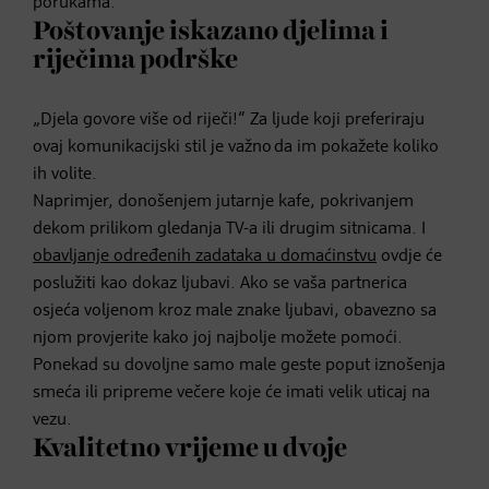
porukama.
Poštovanje iskazano djelima i
riječima podrške
„Djela govore više od riječi!“ Za ljude koji preferiraju
ovaj komunikacijski stil je važno da im pokažete koliko
ih volite.
Naprimjer, donošenjem jutarnje kafe, pokrivanjem
dekom prilikom gledanja TV-a ili drugim sitnicama. I
obavljanje određenih zadataka u domaćinstvu
ovdje će
poslužiti kao dokaz ljubavi. Ako se vaša partnerica
osjeća voljenom kroz male znake ljubavi, obavezno sa
njom provjerite kako joj najbolje možete pomoći.
Ponekad su dovoljne samo male geste poput iznošenja
smeća ili pripreme večere koje će imati velik uticaj na
vezu.
Kvalitetno vrijeme u dvoje