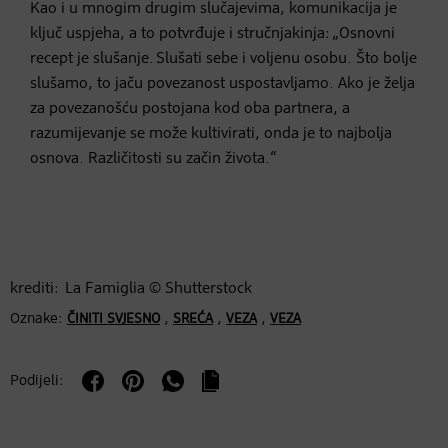
Kao i u mnogim drugim slučajevima, komunikacija je
ključ uspjeha, a to potvrđuje i stručnjakinja: „Osnovni
recept je slušanje. Slušati sebe i voljenu osobu. Što bolje
slušamo, to jaču povezanost uspostavljamo. Ako je želja
za povezanošću postojana kod oba partnera, a
razumijevanje se može kultivirati, onda je to najbolja
osnova. Različitosti su začin života.“
krediti: La Famiglia © Shutterstock
Oznake:
,
,
,
ČINITI SVJESNO
SREĆA
VEZA
VEZA
Podijeli: