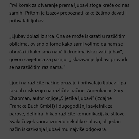
Prvi korak za otvaranje prema ljubavi stoga kreće od nas
samih. Pritom je izazov prepoznati kako želimo davati i
prihvatati ljubav.
„Ljubav dolazi iz srca. Ona se može iskazati u različitim
oblicima, ovisno o tome kako sami volimo da nam se
obraća ili kako smo naučili drugima iskazivati ljubav“,
govori savjetnica za pažnju. „Iskazivanje ljubavi provodi
se na različitim razinama.“
Ljudi na različite načine pružaju i prihvataju ljubav – pa
tako ih i iskazuju na različite načine. Amerikanac Gary
Chapman, autor knjige „5 jezika ljubavi“ (izdajne
Francke Buch GmbH) i dugogodišnji savjetnik za
parove, definira ih kao različite komunikacijske stilove.
Svaki čovjek varira između nekoliko stilova, ali jedan
način iskazivanja ljubavi mu najviše odgovara.