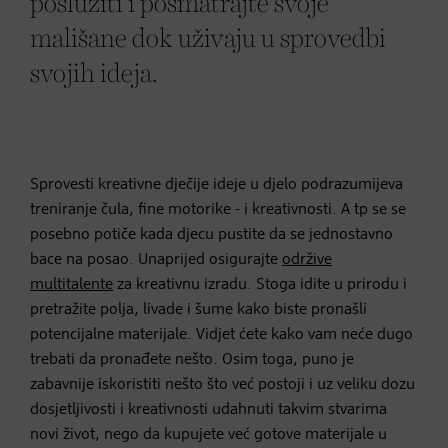
poslužiti i posmatrajte svoje
mališane dok uživaju u sprovedbi
svojih ideja.
Sprovesti kreativne dječije ideje u djelo podrazumijeva
treniranje čula, fine motorike - i kreativnosti. A tp se se
posebno potiče kada djecu pustite da se jednostavno
bace na posao. Unaprijed osigurajte
održive
multitalente
za kreativnu izradu. Stoga idite u prirodu i
pretražite polja, livade i šume kako biste pronašli
potencijalne materijale. Vidjet ćete kako vam neće dugo
trebati da pronađete nešto. Osim toga, puno je
zabavnije iskoristiti nešto što već postoji i uz veliku dozu
dosjetljivosti i kreativnosti udahnuti takvim stvarima
novi život, nego da kupujete već gotove materijale u