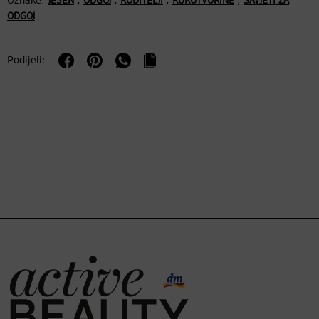
Oznake:
,
,
,
,
JESEN
ODGOJ
RODITELJI
RUKOTVORINE
SAVJETI ZA
ODGOJ
Podijeli: