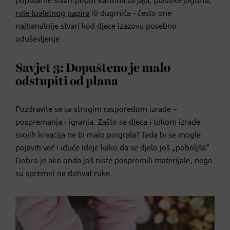
popularne stvari poput kartona za jaja, plastike jogurta,
role toaletnog papira
ili dugmića - često one
najbanalnije stvari kod djece izazovu posebno
oduševljenje.
Savjet 3: Dopušteno je malo
odstupiti od plana
Pozdravite se sa strogim rasporedom izrade –
pospremanja - igranja. Zašto se djeca i tokom izrade
svojih kreacija ne bi malo poigrala? Tada bi se mogle
pojaviti već i iduće ideje kako da se djelo još „poboljša“.
Dobro je ako onda još niste pospremili materijale, nego
su spremni na dohvat ruke.