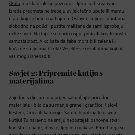
školu
možda drukčije poznato - djeca kod kreativne
izrade predmeta ne trebaju uvijek tačno upute ili mamu
i tatu koji će bdjeti nad njima. Ostavite knjige s uputama
slobodno na polici i pustite mališane da sami isprobaju
neke stvari. Na taj će se način usput poticati kreativnost i
samostalnost. A ko kaže da žaba mora biti zelena ili
kuća ne smije imati krila? Veselite se rezultatima koji bi
vas mogli iznenaditi!
Savjet 2: Pripremite kutiju s
materijalima
Zajedno s djecom unaprijed sakupljajte prirodne
materijale - bilo da su manje grane i grančice, listovi,
kesteni, žirovi ili kamenje. Samo ih potrpajte u svoju
kutiju! Tu naravno ne smiju nedostajati osnovne stvari
kao što su papir, olovke, ljepilo i makaze. Pored toga su