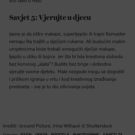
isto tako u redu.
Savjet 5: Vjerujte u djecu
Jasno je da oštre makaze, superljepilo ili trajni flomaster
nemaju šta tražiti u dječijim rukama. Ali budućim malim
umjetnicima biste trebali omogućiti dječije makaze,
ljepilo u stiku ili bojice. Jer šta bi bila kreativna sloboda
bez korisnog „alata“? Budite bez brige i slobodno
vjerujte svome djetetu. Male nezgode mogu se dogoditi
i prilikom igranja u vrtu i kod kreativnog izrađivanja
predmeta – sve je to dio otkrivanja svijeta.
krediti: Ground Picture, Irina Wilhauk © Shutterstock