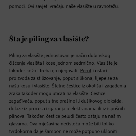
pomoći. Ovi savjeti vraćaju naše vlasište u ravnotežu.
Šta je piling za vlasište?
Piling za vlasište jednostavan je način dubinskog
čišćenja vlasišta i kose jednom sedmično. Vlasište je
također koža i treba ga njegovati.
Perut
i ostaci
proizvoda za stilizovanje, poput silikona, lijepe se za
našu kosu i vlasište. Štetne čestice iz okoliša i zagađenja
zraka također mogu uticati na vlasište. Čestice
zagađivača, poput sitne prašine ili dušikovog dioksida,
dolaze iz procesa izgaranja u elektranama ili iz ispušnih
plinova. Također, čestice peludi često ostaju na našim
glavama. Ova mješavina nečistoća može biti toliko
tvrdokorna da je šampon ne može potpuno ukloniti.