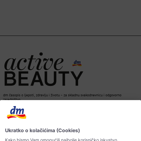
dm časopis o ljepoti, zdravlju i životu – za skladnu svakodnevnicu i odgovorno
zajedništvo.