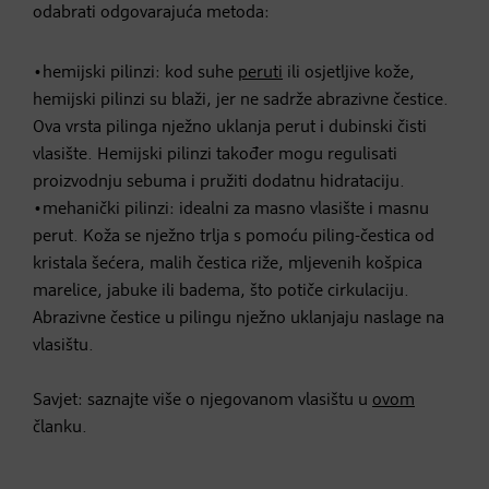
odabrati odgovarajuća metoda:
•hemijski pilinzi: kod suhe
peruti
ili osjetljive kože,
hemijski pilinzi su blaži, jer ne sadrže abrazivne čestice.
Ova vrsta pilinga nježno uklanja perut i dubinski čisti
vlasište. Hemijski pilinzi također mogu regulisati
proizvodnju sebuma i pružiti dodatnu hidrataciju.
•mehanički pilinzi: idealni za masno vlasište i masnu
perut. Koža se nježno trlja s pomoću piling-čestica od
kristala šećera, malih čestica riže, mljevenih košpica
marelice, jabuke ili badema, što potiče cirkulaciju.
Abrazivne čestice u pilingu nježno uklanjaju naslage na
vlasištu.
Savjet: saznajte više o njegovanom vlasištu u
ovom
članku.