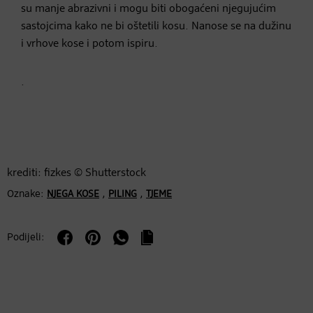
su manje abrazivni i mogu biti obogaćeni njegujućim
sastojcima kako ne bi oštetili kosu. Nanose se na dužinu
i vrhove kose i potom ispiru.
.
krediti: fizkes © Shutterstock
Oznake:
,
,
NJEGA KOSE
PILING
TJEME
Podijeli: