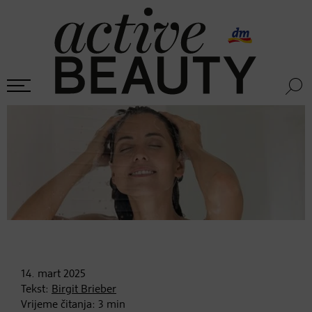
14. mart
2025
Tekst:
Birgit Brieber
Vrijeme čitanja:
3
min