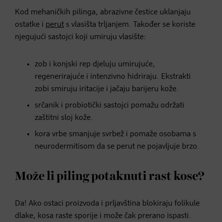
Kod mehaničkih pilinga, abrazivne čestice uklanjaju
ostatke i
perut
s vlasišta trljanjem. Također se koriste
njegujući sastojci koji umiruju vlasište:
zob i konjski rep djeluju umirujuće,
regenerirajuće i intenzivno hidriraju. Ekstrakti
zobi smiruju iritacije i jačaju barijeru kože.
srčanik i probiotički sastojci pomažu održati
zaštitni sloj kože.
kora vrbe smanjuje svrbež i pomaže osobama s
neurodermitisom da se perut ne pojavljuje brzo.
Može li piling potaknuti rast kose?
Da! Ako ostaci proizvoda i prljavština blokiraju folikule
dlake, kosa raste sporije i može čak prerano ispasti.