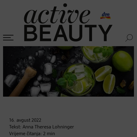
16. avgust
2022
Tekst:
Anna Theresa Lohninger
Vrijeme čitanja:
2
min