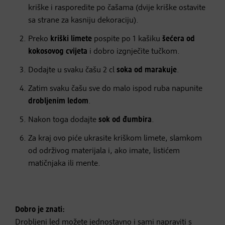
kriške i rasporedite po čašama (dvije kriške ostavite
sa strane za kasniju dekoraciju).
Preko
kriški limete
pospite po 1 kašiku
šećera od
kokosovog cvijeta
i dobro izgnječite tučkom.
Dodajte u svaku čašu 2 cl
soka od marakuje
.
Zatim svaku čašu sve do malo ispod ruba napunite
drobljenim ledom
.
Nakon toga dodajte
sok od đumbira
.
Za kraj ovo piće ukrasite kriškom limete, slamkom
od održivog materijala i, ako imate, listićem
matičnjaka ili mente.
Dobro je znati:
Drobljeni led možete jednostavno i sami napraviti s