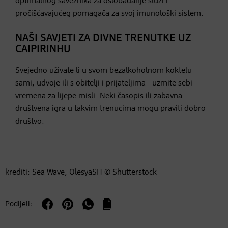
optimalnog saveznika za oslobađanje sluzi i
pročišćavajućeg pomagača za svoj imunološki sistem.
NAŠI SAVJETI ZA DIVNE TRENUTKE UZ
CAIPIRINHU
Svejedno uživate li u svom bezalkoholnom koktelu
sami, udvoje ili s obitelji i prijateljima - uzmite sebi
vremena za lijepe misli. Neki časopis ili zabavna
društvena igra u takvim trenucima mogu praviti dobro
društvo.
krediti: Sea Wave, OlesyaSH © Shutterstock
Podijeli: