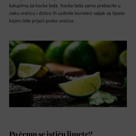
kalupima za kocke leda. Kocke leda samo prebacite u
neku vrećicu i dobro ih usitnite koristeći valjak za tijesto
kojim ćete prijeći preko vrećice.
Po čemu se ističu limete?