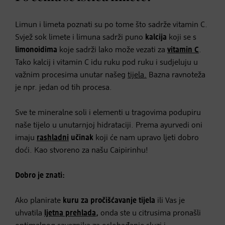
Limun i limeta poznati su po tome što sadrže vitamin C.
Svjež sok limete i limuna sadrži puno
kalcija
koji se s
limonoidima
koje sadrži lako može vezati za
vitamin C
.
Tako kalcij i vitamin C idu ruku pod ruku i sudjeluju u
važnim procesima unutar našeg
tijela.
Bazna ravnoteža
je npr. jedan od tih procesa.
Sve te mineralne soli i elementi u tragovima podupiru
naše tijelo u unutarnjoj hidrataciji. Prema ayurvedi oni
imaju
rashladni
učinak
koji će nam upravo ljeti dobro
doći. Kao stvoreno za našu Caipirinhu!
Dobro je znati:
Ako planirate
kuru za pročišćavanje tijela
ili Vas je
uhvatila
ljetna prehlada
,
onda ste u citrusima pronašli