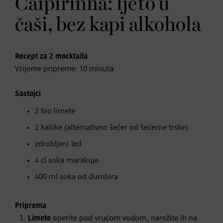
Caipirinha: ljeto u
čaši, bez kapi alkohola
Recept za 2 mocktaila
Vrijeme pripreme: 10 minuta
Sastojci
2 bio limete
2 kašike (alternativno šećer od šećerne trske)
zdrobljeni led
4 cl soka marakuje
400 ml soka od đumbira
Priprema
Limete
operite pod vrućom vodom, narežite ih na