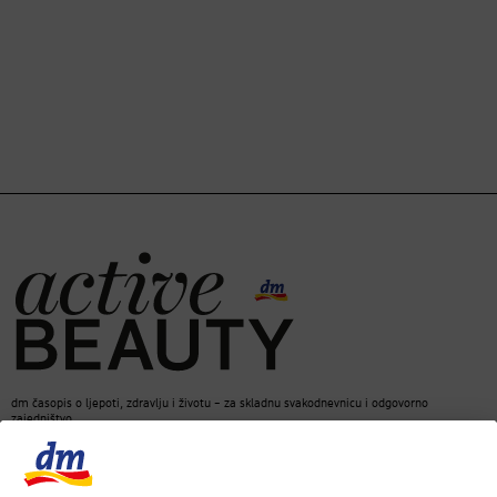
dm časopis o ljepoti, zdravlju i životu – za skladnu svakodnevnicu i odgovorno
zajedništvo.