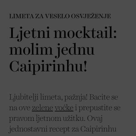
LIMETA ZA VESELO OSVJEŽENJE
Ljetni mocktail:
molim jednu
Caipirinhu!
Ljubitelji limeta, pažnja! Bacite se
na ove
zelene
voćke
i prepustite se
pravom ljetnom užitku. Ovaj
jednostavni recept za Caipirinhu