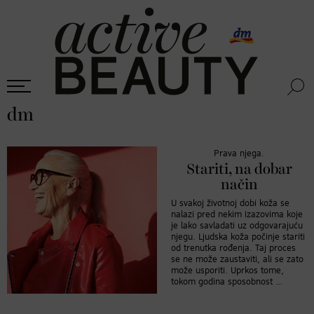
dm
Prava njega.
Stariti, na dobar
način
U svakoj životnoj dobi koža se
nalazi pred nekim izazovima koje
je lako savladati uz odgovarajuću
njegu. Ljudska koža počinje stariti
od trenutka rođenja. Taj proces
se ne može zaustaviti, ali se zato
može usporiti. Uprkos tome,
tokom godina sposobnost …