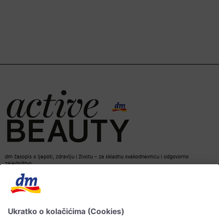
dm časopis o ljepoti, zdravlju i životu – za skladnu svakodnevnicu i odgovorno
zajedništvo.