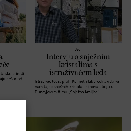
Uzor
a
Intervju o snježnim
eće
kristalima s
istraživačem leda
bliske prirodi
jaju nešto od
Istraživač leda, prof. Kenneth Libbrecht, otkriva
nam tajne snježnih kristala i njihovu ulogu u
Disneyjevom filmu „Snježna kraljica“.