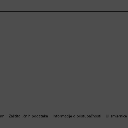
um
Zaštita ličnih podataka
Informacije o pristupačnosti
UI-smjernice