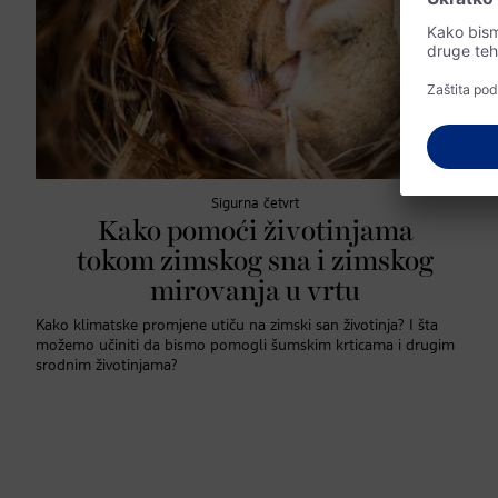
Sigurna četvrt
Kako pomoći životinjama
tokom zimskog sna i zimskog
mirovanja u vrtu
Kako klimatske promjene utiču na zimski san životinja? I šta
možemo učiniti da bismo pomogli šumskim krticama i drugim
srodnim životinjama?