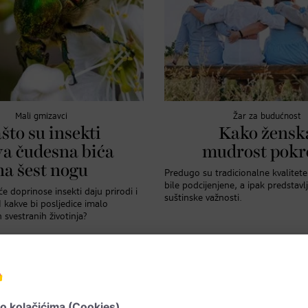
Mali gmizavci
Žar za budućnost
što su insekti
Kako žensk
va čudesna bića
mudrost pokr
na šest nogu
Predugo su tradicionalne kvalitete 
bile podcijenjene, a ipak predstavl
će doprinose insekti daju prirodi i
suštinske važnosti.
I kakve bi posljedice imalo
 svestranih životinja?