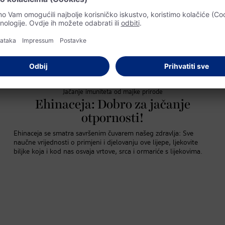
Jačanje imuniteta od majke prirode
Ehinaceja: Dobro za jačanje
otpornosti!
Ehinaceja se smatra savršenim čuvarem našeg zdravlja: Sve
naučne vrijednosti o primjeni i djelovanju ove lijepe, ljekovite
biljke koja i kod nas osvaja vrtove, srca i ormariće s lijekovima.