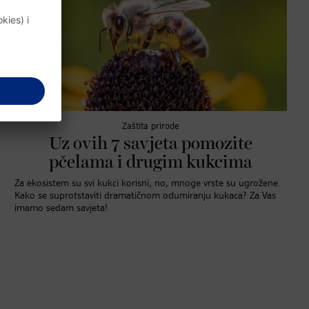
Zaštita prirode
Uz ovih 7 savjeta pomozite
pčelama i drugim kukcima
Za ekosistem su svi kukci korisni, no, mnoge vrste su ugrožene.
Kako se suprotstaviti dramatičnom odumiranju kukaca? Za Vas
imamo sedam savjeta!