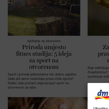
Vježbanje na otvorenom
Priroda umjesto
Za
fitnes studija: 5 ideja
pra
za sport na
otvorenom
Koje zadivljuju
čovječanstvu? 
Sport i priroda jednostavno idu dobro zajedno.
izumiranje ovih
Sada još samo nedostaje prava vrsta sporta?
Ovako ćete pronaći odgovarajući sport na
otvorenom za sebe.