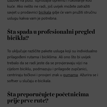
izazove na putu. Isprobajte opremu i rukovanje kod
kuće. Ako nešto ne radi, još uvijek možete zatražiti
savjet u prodavnici
bicikala
gdje će vam pružiti stručnu
uslugu kakva vam je potrebna.
Šta spada u profesionalni pregled
bicikla?
To uključuje različite pakete usluga koji su individualno
prilagođeni rutama i biciklima. Ali ono što bi uvijek
trebalo da se radi jeste da se provjeravaju vijci na
cijelom biciklu, podmazuju i prilagode zupčanici,
centriraju točkovi i provjeri zrak u
gumama
. Ažurira se i
softver u slučaju e-bicikala.
Šta preporučujete početnicima
prije prve rute?