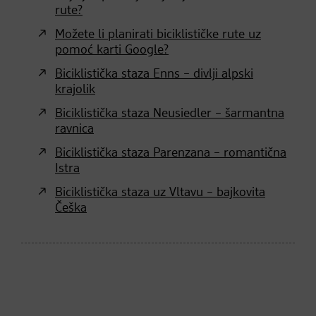
rute?
Možete li planirati biciklističke rute uz
pomoć karti Google?
Biciklistička staza Enns – divlji alpski
krajolik
Biciklistička staza Neusiedler – šarmantna
ravnica
Biciklistička staza Parenzana – romantična
Istra
Biciklistička staza uz Vltavu – bajkovita
Češka