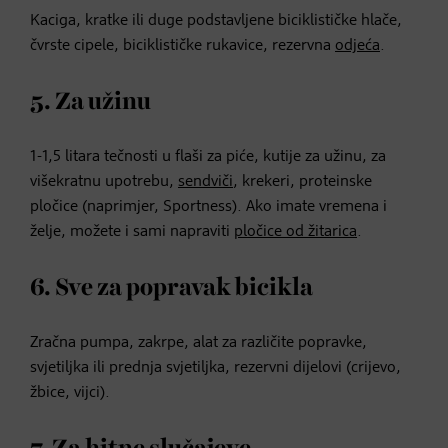
Kaciga, kratke ili duge podstavljene biciklističke hlače,
čvrste cipele, biciklističke rukavice, rezervna
odjeća
.
5. Za užinu
1-1,5 litara tečnosti u flaši za piće, kutije za užinu, za
višekratnu upotrebu,
sendviči
, krekeri, proteinske
pločice (naprimjer, Sportness). Ako imate vremena i
želje, možete i sami napraviti
pločice od žitarica
.
6. Sve za popravak bicikla
Zračna pumpa, zakrpe, alat za različite popravke,
svjetiljka ili prednja svjetiljka, rezervni dijelovi (crijevo,
žbice, vijci).