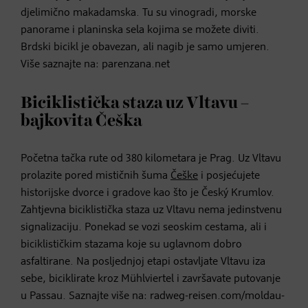
djelimično makadamska. Tu su vinogradi, morske
panorame i planinska sela kojima se možete diviti.
Brdski bicikl je obavezan, ali nagib je samo umjeren.
Više saznajte na: parenzana.net
Biciklistička staza uz Vltavu –
bajkovita Češka
Početna tačka rute od 380 kilometara je Prag. Uz Vltavu
prolazite pored mističnih šuma
Češke
i posjećujete
historijske dvorce i gradove kao što je Český Krumlov.
Zahtjevna biciklistička staza uz Vltavu nema jedinstvenu
signalizaciju. Ponekad se vozi seoskim cestama, ali i
biciklističkim stazama koje su uglavnom dobro
asfaltirane. Na posljednjoj etapi ostavljate Vltavu iza
sebe, biciklirate kroz Mühlviertel i završavate putovanje
u Passau. Saznajte više na: radweg-reisen.com/moldau-