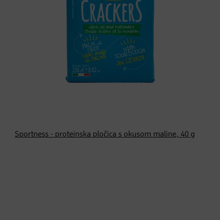
Sportness - proteinska pločica s okusom maline, 40 g