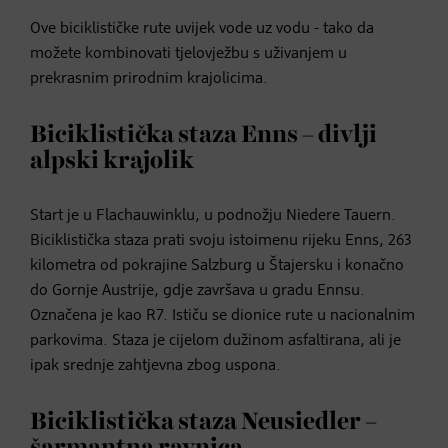
Ove biciklističke rute uvijek vode uz vodu - tako da
možete kombinovati tjelovježbu s uživanjem u
prekrasnim prirodnim krajolicima.
Biciklistička staza Enns – divlji
alpski krajolik
Start je u Flachauwinklu, u podnožju Niedere Tauern.
Biciklistička staza prati svoju istoimenu rijeku Enns, 263
kilometra od pokrajine Salzburg u Štajersku i konačno
do Gornje Austrije, gdje završava u gradu Ennsu.
Označena je kao R7. Ističu se dionice rute u nacionalnim
parkovima. Staza je cijelom dužinom asfaltirana, ali je
ipak srednje zahtjevna zbog uspona.
Biciklistička staza Neusiedler –
šarmantna ravnica