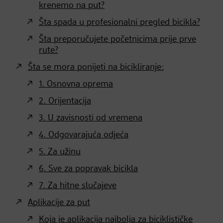
krenemo na put?
Šta spada u profesionalni pregled bicikla?
Šta preporučujete početnicima prije prve
rute?
Šta se mora ponijeti na bicikliranje:
1. Osnovna oprema
2. Orijentacija
3. U zavisnosti od vremena
4. Odgovarajuća odjeća
5. Za užinu
6. Sve za popravak bicikla
7. Za hitne slučajeve
Aplikacije za put
Koja je aplikacija najbolja za biciklističke