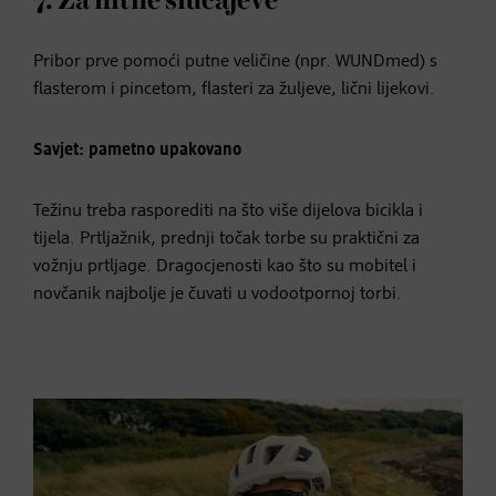
7. Za hitne slučajeve
Pribor prve pomoći putne veličine (npr. WUNDmed) s
flasterom i pincetom, flasteri za žuljeve, lični lijekovi.
Savjet: pametno upakovano
Težinu treba rasporediti na što više dijelova bicikla i
tijela. Prtljažnik, prednji točak torbe su praktični za
vožnju prtljage. Dragocjenosti kao što su mobitel i
novčanik najbolje je čuvati u vodootpornoj torbi.