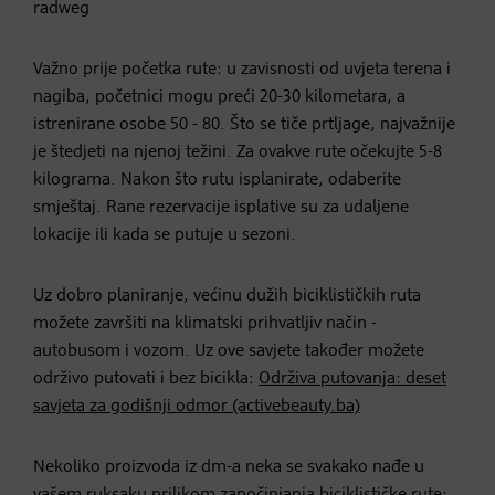
radweg
Važno prije početka rute: u zavisnosti od uvjeta terena i
nagiba, početnici mogu preći 20-30 kilometara, a
istrenirane osobe 50 - 80. Što se tiče prtljage, najvažnije
je štedjeti na njenoj težini. Za ovakve rute očekujte 5-8
kilograma. Nakon što rutu isplanirate, odaberite
smještaj. Rane rezervacije isplative su za udaljene
lokacije ili kada se putuje u sezoni.
Uz dobro planiranje, većinu dužih biciklističkih ruta
možete završiti na klimatski prihvatljiv način -
autobusom i vozom. Uz ove savjete također možete
održivo putovati i bez bicikla:
Održiva putovanja: deset
savjeta za godišnji odmor (activebeauty.ba)
Nekoliko proizvoda iz dm-a neka se svakako nađe u
vašem ruksaku prilikom započinjanja biciklističke rute: