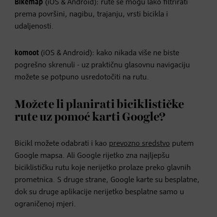
Bikemap
(iOS & Android): rute se mogu lako filtrirati
prema površini, nagibu, trajanju, vrsti bicikla i
udaljenosti.
komoot
(iOS & Android): kako nikada više ne biste
pogrešno skrenuli - uz praktičnu glasovnu navigaciju
možete se potpuno usredotočiti na rutu.
Možete li planirati biciklističke
rute uz pomoć karti Google?
Bicikl možete odabrati i kao
prevozno sredstvo
putem
Google mapsa. Ali Google rijetko zna najljepšu
biciklističku rutu koje nerijetko prolaze preko glavnih
prometnica. S druge strane, Google karte su besplatne,
dok su druge aplikacije nerijetko besplatne samo u
ograničenoj mjeri.