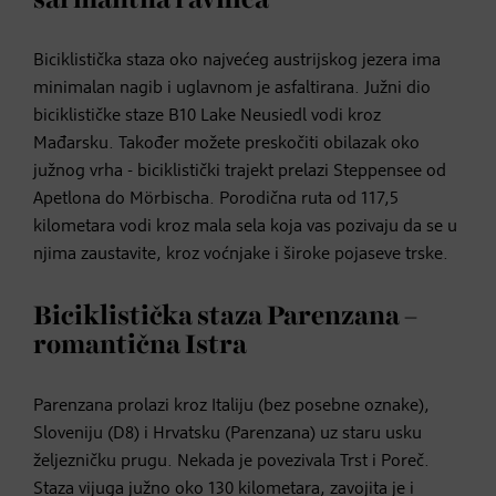
Biciklistička staza oko najvećeg austrijskog jezera ima
minimalan nagib i uglavnom je asfaltirana. Južni dio
biciklističke staze B10 Lake Neusiedl vodi kroz
Mađarsku. Također možete preskočiti obilazak oko
južnog vrha - biciklistički trajekt prelazi Steppensee od
Apetlona do Mörbischa. Porodična ruta od 117,5
kilometara vodi kroz mala sela koja vas pozivaju da se u
njima zaustavite, kroz voćnjake i široke pojaseve trske.
Biciklistička staza Parenzana –
romantična Istra
Parenzana prolazi kroz Italiju (bez posebne oznake),
Sloveniju (D8) i Hrvatsku (Parenzana) uz staru usku
željezničku prugu. Nekada je povezivala Trst i Poreč.
Staza vijuga južno oko 130 kilometara, zavojita je i