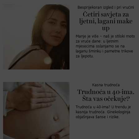
Besprijekoran izgled i pri vrućini
Četiri savjeta za
ljetni, lagani make
up
Manje je više – naš je stilski moto
za vruće dane: u ljetnim
mjesecima oslanjamo se na
laganu šminku i pametne trikove
za ljepotu.
Kasna trudnoća
Trudnoća u 40-ima.
Šta vas očekuje?
Trudnoća u 40-ima? U trendu je
kasnija trudnoća. Ginekologinja
objašnjava šanse i rizike.