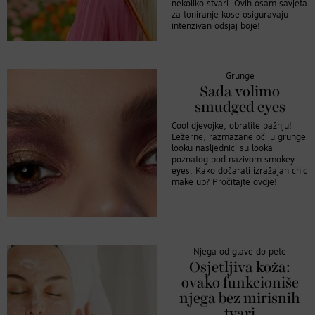
nekoliko stvari. Ovih osam savjeta
za toniranje kose osiguravaju
intenzivan odsjaj boje!
Grunge
Sada volimo
smudged eyes
Cool djevojke, obratite pažnju!
Ležerne, razmazane oči u grunge
looku nasljednici su looka
poznatog pod nazivom smokey
eyes. Kako dočarati izražajan chic
make up? Pročitajte ovdje!
Njega od glave do pete
Osjetljiva koža:
ovako funkcioniše
njega bez mirisnih
tvari