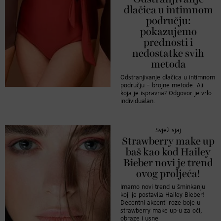
dlačica u intimnom
području:
pokazujemo
prednosti i
nedostatke svih
metoda
Odstranjivanje dlačica u intimnom
području – brojne metode. Ali
koja je ispravna? Odgovor je vrlo
individualan.
Svjež sjaj
Strawberry make up
baš kao kod Hailey
Bieber novi je trend
ovog proljeća!
Imamo novi trend u šminkanju
koji je postavila Hailey Bieber!
Decentni akcenti roze boje u
strawberry make up-u za oči,
obraze i usne