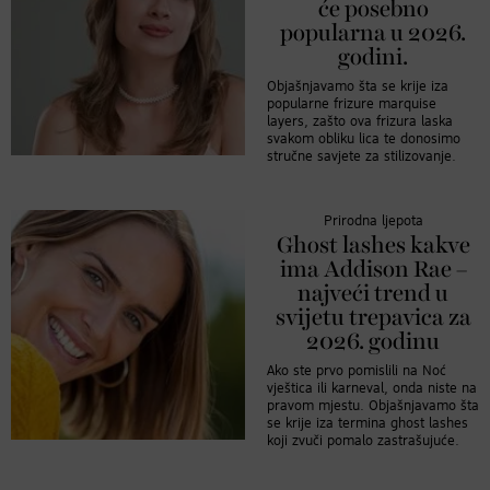
će posebno
popularna u 2026.
godini.
Objašnjavamo šta se krije iza
popularne frizure marquise
layers, zašto ova frizura laska
svakom obliku lica te donosimo
stručne savjete za stilizovanje.
Prirodna ljepota
Ghost lashes kakve
ima Addison Rae –
najveći trend u
svijetu trepavica za
2026. godinu
Ako ste prvo pomislili na Noć
vještica ili karneval, onda niste na
pravom mjestu. Objašnjavamo šta
se krije iza termina ghost lashes
koji zvuči pomalo zastrašujuće.