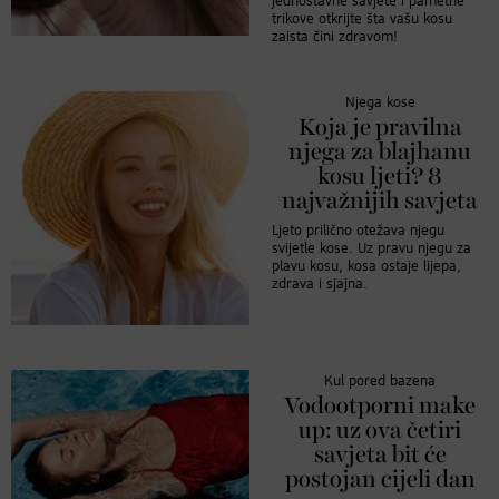
jednostavne savjete i pametne
trikove otkrijte šta vašu kosu
zaista čini zdravom!
Njega kose
Koja je pravilna
njega za blajhanu
kosu ljeti? 8
najvažnijih savjeta
Ljeto prilično otežava njegu
svijetle kose. Uz pravu njegu za
plavu kosu, kosa ostaje lijepa,
zdrava i sjajna.
Kul pored bazena
Vodootporni make
up: uz ova četiri
savjeta bit će
postojan cijeli dan