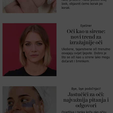
look, objasnit ćemo korak po
korak.
Eyeliner
Oči kao u sirene:
novi trend za
izražajnije oči
Ukošene, tajanstvene oči trenutno
osvajaju svijet ljepote. Dobro je
što se oči kao u sirene lako mogu
dočarati i šminkom.
Bye, bye podočnjaci!
Jastučići za oči:
najvažnija pitanja i
odgovori
Osjetljiva i tanka koža oko očiju