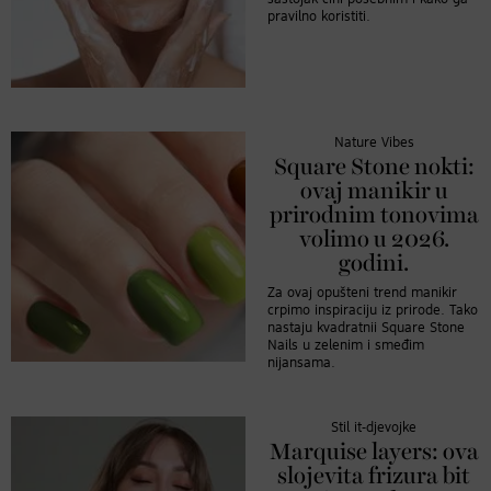
pravilno koristiti.
Nature Vibes
Square Stone nokti:
ovaj manikir u
prirodnim tonovima
volimo u 2026.
godini.
Za ovaj opušteni trend manikir
crpimo inspiraciju iz prirode. Tako
nastaju kvadratnii Square Stone
Nails u zelenim i smeđim
nijansama.
Stil it-djevojke
Marquise layers: ova
slojevita frizura bit