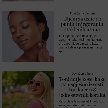
Povećani volumen
Uljem za usne do
punih i njegovanih
staklenih usana
Je li ulje za usne novi sjaj za
usne? Mi tako mislimo! Na kraju,
proizvod njeguje nježnu kožu
usana i stvara prekrasan mirror
sjaj.
Osvježenje boje
Toniranje kose: kako
ga uspješno izvesti
kod kuće u 8
jednostavnih koraka
Kako biste brzo osvježili boju kod
kuće, morate imati na umu