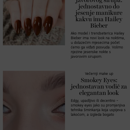
javorovog sirupa:
jednostavno do
jesenje manikure
kakvu ima Hailey
Bieber
Ako model i trendseterica Hailey
Bieber ima novi look na noktima,
u dolazećim mjesecima počet
ćemo ga viđati posvuda. Volimo
njezine jesenske nokte s
javorovim sirupom.
Večernji make up
Smokey Eyes:
jednostavan vodič za
elegantan look
Edgy, upadljivo ili decentno –
smokey eyes jako su promjenjiva
tehnika šminkanja koja uspijeva s
lakoćom, a izgleda bogato