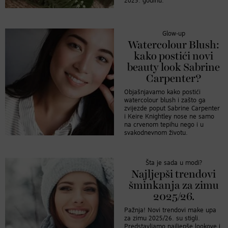
2025. godinu.
Glow-up
Watercolour Blush:
kako postići novi
beauty look Sabrine
Carpenter?
Objašnjavamo kako postići
watercolour blush i zašto ga
zvijezde poput Sabrine Carpenter
i Keire Knightley nose ne samo
na crvenom tepihu nego i u
svakodnevnom životu.
Šta je sada u modi?
Najljepši trendovi
šminkanja za zimu
2025/26.
Pažnja! Novi trendovi make upa
za zimu 2025/26. su stigli.
Predstavljamo najljepše lookove i