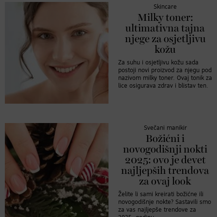
Skincare
Milky toner:
ultimativna tajna
njege za osjetljivu
kožu
Za suhu i osjetljivu kožu sada
postoji novi proizvod za njegu pod
nazivom milky toner. Ovaj tonik za
lice osigurava zdrav i blistav ten.
Svečani manikir
Božićni i
novogodišnji nokti
2025: ovo je devet
najljepših trendova
za ovaj look
Želite li sami kreirati božićne ili
novogodišnje nokte? Sastavili smo
za vas najljepše trendove za