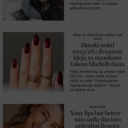
objašnjavamo kako ih možete
jednostavno postići.
Ideje za dekoraciju noktiju ove
zime
Zimski nokti
2025/26.: dvanaest
ideja za manikuru
tokom hladnih dana
Među trendovima za zimske nokte
2025/26. svako može pronaći
nešto za sebe. Predstavljamo
najpopularnije lookove i dizajne
za hladne dane.
#sasvimja
Your lips but better –
zato sada slavimo
prirodnu ljepotu