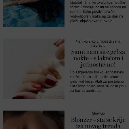
Ljubitelji šminke svoju kozmetičku
torbicu moraju nositi sa sobom na
odmor. Kako postići savršen,
vodootporan make up za dan na
plaži, objašnjavamo ovdje.
Manikura koju možete sami
napraviti
Sami nanesite gel za
nokte – s lakoćom i
jednostavno!
Pojašnjavamo koliko jednostavno
može biti ukrasiti nokte lakom u
gelu kod kuće. Alati za postojano
ukrašene nokte sada su dostupni i
za kućnu upotrebu!
Glow-up
Blonzer – šta se krije
iza novog trenda