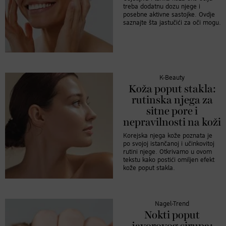
treba dodatnu dozu njege i
posebne aktivne sastojke. Ovdje
saznajte šta jastučići za oči mogu.
K-Beauty
Koža poput stakla:
rutinska njega za
sitne pore i
nepravilnosti na koži
Korejska njega kože poznata je
po svojoj istančanoj i učinkovitoj
rutini njege. Otkrivamo u ovom
tekstu kako postići omiljen efekt
kože poput stakla.
Nagel-Trend
Nokti poput