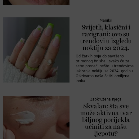
Manikir
Svijetli, klasični i
razigrani: ovo su
trendovi u izgledu
noktiju za 2024.
Od žarkih boja do savršeno
prirodnog finisha– svako će za
sebe pronaći nešto u trendovima
lakiranja noktiju za 2024. godinu.
Otkrivamo naša četiri omiljena
looka.
Zaokružena njega
Skvalan: šta sve
može aktivna tvar
biljnog porijekla
učiniti za našu
ljepotu?