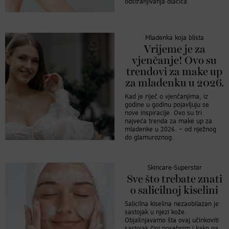
odstranjivanja dlačica.
Mladenka koja blista
Vrijeme je za
vjenčanje! Ovo su
trendovi za make up
za mladenku u 2026.
Kad je riječ o vjenčanjima, iz
godine u godinu pojavljuju se
nove inspiracije. Ovo su tri
najveća trenda za make up za
mladenke u 2026. – od nježnog
do glamuroznog.
Skincare-Superstar
Sve što trebate znati
o salicilnoj kiselini
Salicilna kiselina nezaobilazan je
sastojak u njezi kože.
Objašnjavamo šta ovaj učinkoviti
sastojak čini posebnim i kako ga