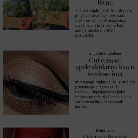
bitno
Je li već stiglo ljeto? Ne, ali puno
je lijepih stvari koje već sada
možemo učiniti. Stručnjakinja
objašnjava šta je važno kod
sadnje biljaka u vrtnim
posudama.
Umjetnički eyeliner
Cut crease:
spektakularno kao u
šezdesetima
Impresivan make up: to je ono što
predstavlja cut crease. U
nastavku objašnjavamo kako
tehnika nanošenja funkcioniše u
samo nekoliko jednostavnih
koraka.
Bikini zona
Odstranjivanje