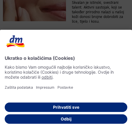
Skvalan je istinski, svestrani
talent. Aktivni sastojak, koji se
također prirodno nalazi u našoj
koži donosi brojne dobrobiti za
lice, tijelo i kosu.
Vodič za njegu
Njega kose: savjeti
za svaki tip kose
Odgovarajuća njega u potpunosti
zavisi od tipa vaše kose. Potražite
savjete za njegu svih tipova kose!
Vodič za make up
Sve što morate znati
o make up podlozi i