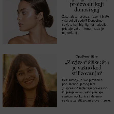
proizvodu koji
donosi sjaj
Žuto, zlato, bronza, roze ili biste
više voljeli sedef? Donosimo
savjete koji highlighter najbolje
pristaje vašem tenu i kada je
najefektniji.
Opuštene šiške
„Zavjesa“ šiške: šta
je važno kod
stilizovanja?
Bez sumnje, šiške pjevačice
popularnog ljetnog hita
„Espresso“ izgledaju prekrasno.
Objašnjavamo zašto pristaju
svakom obliku lica i dajemo
savjete za stilizovanje ove frizure.