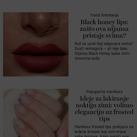
Trend šminkanja
Black honey lips:
zašto ova nijansa
pristaje svima?
Ruž za usne koji odgovara svima?
Zvuči nemoguće – ali nije tako.
Nijansa Black Honey laska svim
tonovima kože.
Popuparna manikura
Ideje za lakiranje
noktiju zimi: volimo
eleganciju uz frosted
tips
Manikura frosted tips podsjeća na
ledene kristale koji zimi krase
naše prozore. Kako postići ovaj