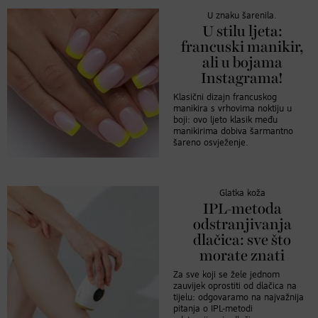
U znaku šarenila.
U stilu ljeta:
francuski manikir,
ali u bojama
Instagrama!
Klasični dizajn francuskog
manikira s vrhovima noktiju u
boji: ovo ljeto klasik među
manikirima dobiva šarmantno
šareno osvježenje.
Glatka koža
IPL-metoda
odstranjivanja
dlačica: sve što
morate znati
Za sve koji se žele jednom
zauvijek oprostiti od dlačica na
tijelu: odgovaramo na najvažnija
pitanja o IPL-metodi