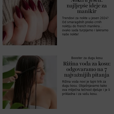
Nokti u jesen:
najljepše ideje za
manikir
Trendovi za nokte u jesen 2024?
Od smaragdnih preko crnih
noktiju do french manikira…
ovako sada turpijamo i lakiramo
naše nokte!
Booster za dugu kosu
Rižina voda za kosu:
odgovaramo na 7
najvažnijih pitanja
Rižina voda novi je tajni trik za
dugu kosu. Objašnjavamo kako
ova mliječna tečnost djeluje i je li
prikladna i za vašu kosu.