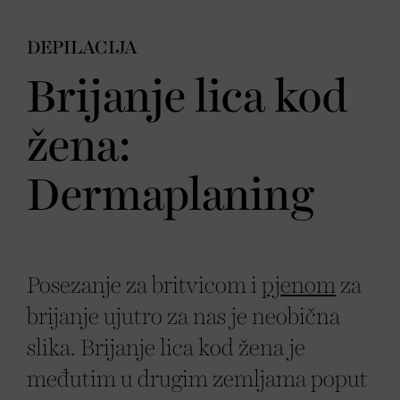
DEPILACIJA
Brijanje lica kod
žena:
Dermaplaning
Posezanje za britvicom i
pjenom
za
brijanje ujutro za nas je neobična
slika. Brijanje lica kod žena je
međutim u drugim zemljama poput