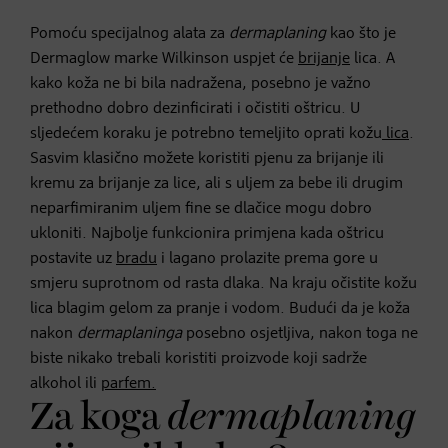
Pomoću specijalnog alata za
dermaplaning
kao što je
Dermaglow marke Wilkinson uspjet će
brijanje
lica. A
kako koža ne bi bila nadražena, posebno je važno
prethodno dobro dezinficirati i očistiti oštricu. U
sljedećem koraku je potrebno temeljito oprati kožu
lica
.
Sasvim klasično možete koristiti pjenu za brijanje ili
kremu za brijanje za lice, ali s uljem za bebe ili drugim
neparfimiranim uljem fine se dlačice mogu dobro
ukloniti. Najbolje funkcionira primjena kada oštricu
postavite uz
bradu
i lagano prolazite prema gore u
smjeru suprotnom od rasta dlaka. Na kraju očistite kožu
lica blagim gelom za pranje i vodom. Budući da je koža
nakon
dermaplaninga
posebno osjetljiva, nakon toga ne
biste nikako trebali koristiti proizvode koji sadrže
alkohol ili
parfem.
Za koga
dermaplaning