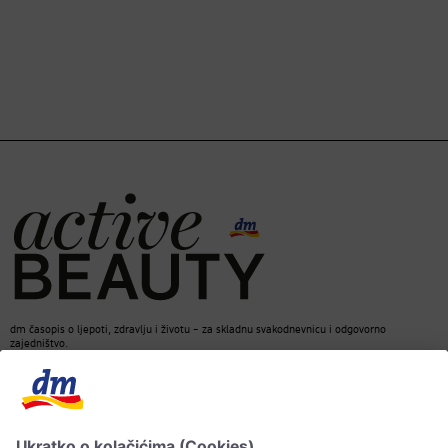
dm časopis o ljepoti, zdravlju i životu – za skladnu svakodnevnicu i odgovorno
zajedništvo.