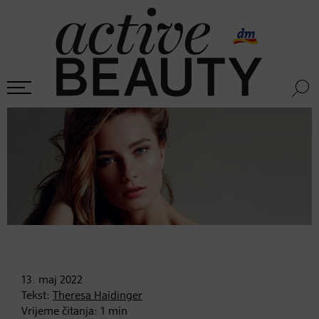
13. maj
2022
Tekst:
Theresa Haidinger
Vrijeme čitanja:
1
min