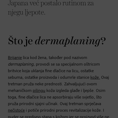
Japana već postalo rutinom za
njegu ljepote.
Što je
dermaplaning
?
Brijanje
lica kod žena, također pod nazivom
dermaplaning
, provodi se sa specijalnom oštricom
britvice koja uklanja fine dlačice na licu, ostatke
sebuma, ostatke proizvoda i odumrle stanice
kože.
Ovaj
tretman pruža neke prednosti. Zahvaljujući ovom
mehaničkom
pilingu
koža izgleda glađe i ljepše. Osim
toga, fine dlačice lica ne apsorbiraju više svjetlo, što
pruža prirodni sjajni učinak. Ovaj tretman sprječava
nečistoće
i potiče prirodni proces revitalizacije kože. I
puder
se predivno stapa s kožom jer se proizvod više ne