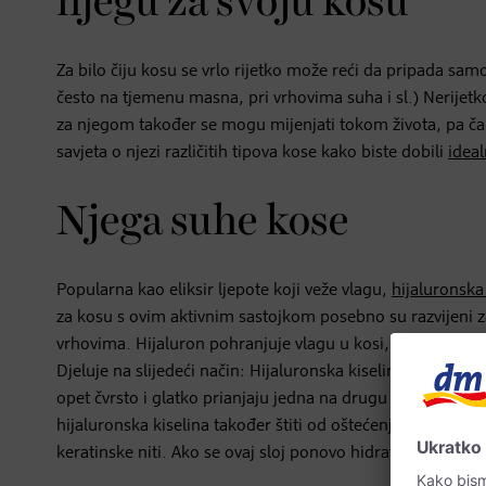
njegu za svoju kosu
Za bilo čiju kosu se vrlo rijetko može reći da pripada sa
često na tjemenu masna, pri vrhovima suha i sl.) Nerijetk
za njegom također se mogu mijenjati tokom života, pa č
savjeta o njezi različitih tipova kose kako biste dobili
idea
Njega suhe kose
Popularna kao eliksir ljepote koji veže vlagu,
hijaluronska
za kosu s ovim aktivnim sastojkom posebno su razvijeni 
vrhovima. Hijaluron pohranjuje vlagu u kosi, pomaže regen
Djeluje na slijedeći način: Hijaluronska kiselina prodire u 
opet čvrsto i glatko prianjaju jedna na drugu - a
kosa pono
hijaluronska kiselina također štiti od oštećenja toplinom
keratinske niti. Ako se ovaj sloj ponovo hidratizira, kerati