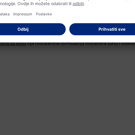
savjete za
oblikovanje
. Susanne Forobosko‚ trenerica kvalitete z
plinskog stilizovanja frizure, treba koristiti proizvode za toplinsku 
o pucanja vrhova i lomljenja kose. Zaštita od toplote prekriva kuti
parava, kosa ostaje podatna i ne postaje lomljiva i oštećena.”
tora za kosu
čija hidratantna formulacija hidratizira suhu i ošteć