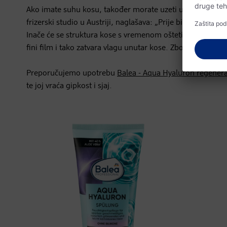
Ako imate suhu kosu, također morate uzeti u obzir važne 
frizerski studio u Austriji, naglašava: „Prije bilo kakvog to
Inače će se struktura kose s vremenom oštetiti i doći će d
fini film i tako zatvara vlagu unutar kose. Zbog toga ne is
Preporučujemo upotrebu
Balea - Aqua Hyaluron regenera
te joj vraća gipkost i sjaj.