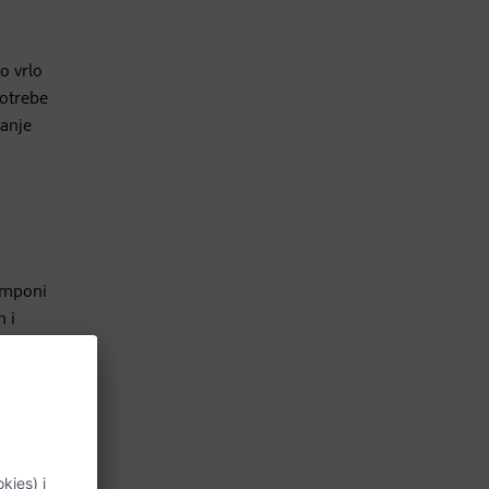
o vrlo
potrebe
vanje
šamponi
 i
je.
skice
no njiše.