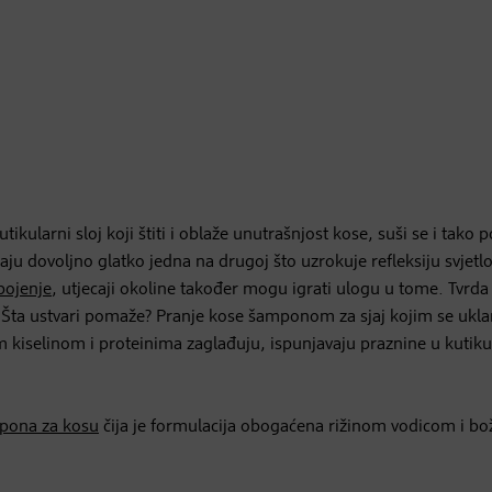
ikularni sloj koji štiti i oblaže unutrašnjost kose, suši se i tako p
jaju dovoljno glatko jedna na drugoj što uzrokuje refleksiju svjetlo
bojenje
, utjecaji okoline također mogu igrati ulogu u tome. Tvrda
je. Šta ustvari pomaže? Pranje kose šamponom za sjaj kojim se ukla
m kiselinom i proteinima zaglađuju, ispunjavaju praznine u kutikul
pona za kosu
čija je formulacija obogaćena rižinom vodicom i b