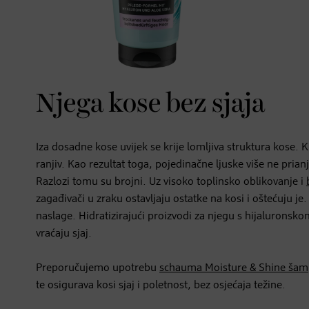
Njega kose bez sjaja
Iza dosadne kose uvijek se krije lomljiva struktura kose. Kut
ranjiv. Kao rezultat toga, pojedinačne ljuske više ne prian
Razlozi tomu su brojni. Uz visoko toplinsko oblikovanje i
zagađivači u zraku ostavljaju ostatke na kosi i oštećuju 
naslage. Hidratizirajući proizvodi za njegu s hijaluronsko
vraćaju sjaj.
Preporučujemo upotrebu
schauma Moisture & Shine šam
te osigurava kosi sjaj i poletnost, bez osjećaja težine.