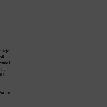
ostaje
sti.
 voda i
njaju
i i
ožurom