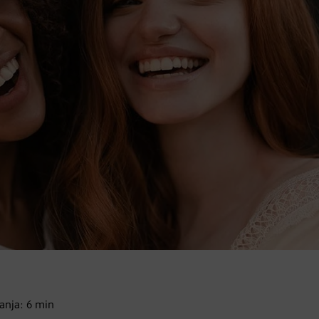
tanja:
6
min