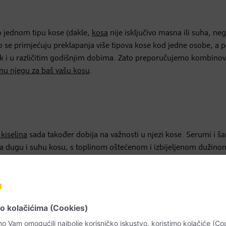
mo jednom tipu kose (dakle,
kosa
nije isključivo masna ili suha, neg
o se primjećuju preklapanja više tipova kose kod jedne osobe, a 
ak i u različitim godišnjim dobima. Zato preporučujemo kombino
lnu njegu za baš vašu kosu
.
 kiselina
sada također dobija na važnosti u njezi kose. Serumi i 
za dugu i suhu kosu, s toplinom oštećenom i izbijeljenom dužinom
eraciji tjemena i vraća vlasima kose elastičnost koja im nedosta
kutikulu vlasi i pruža joj vlagu. Kao rezultat toga, pojedinačne lju
vo blista
zdravim sjajem. Kao dodatna prednost u njezi kutikula,
. Povećanje volumena događa se u sloju kose, koji također sadrži
nske niti su opet dobro zaštićene. Rezultat: kosa se lijepo i elastič