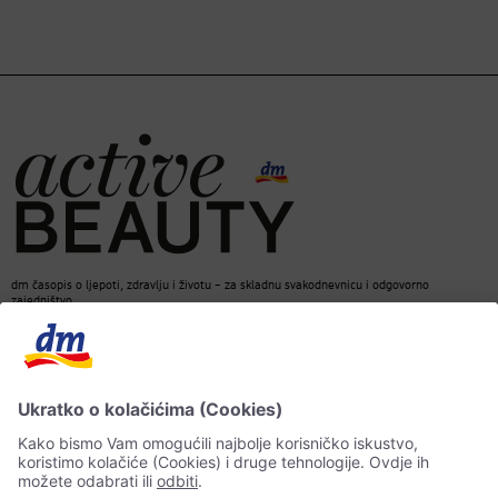
dm časopis o ljepoti, zdravlju i životu – za skladnu svakodnevnicu i odgovorno
zajedništvo.