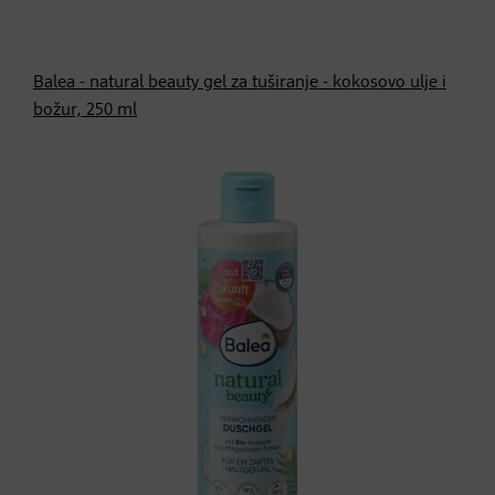
Balea - natural beauty gel za tuširanje - kokosovo ulje i
božur, 250 ml