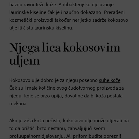
baznu ravnotežu kože. Antibakterijsko djelovanje
laurinske kiseline čak je i naučno dokazano. Prerađeni
kozmetički proizvodi također nerijetko sadrže kokosovo
ulje ili čistu laurinsku kiselinu.
Njega lica kokosovim
uljem
Kokosovo ulje dobro je za njegu posebno
suhe kože
.
Čak su i male količine ovog čudotvornog proizvoda za
njegu, koje se brzo upija, dovoljne da bi koža postala
mekana.
Ako je vaša koža nečista, kokosovo ulje može utjecati na
to da prištići brzo nestanu, zahvaljujući svom
protuupalnom djelovanju. Ali pritom budite oprezni!