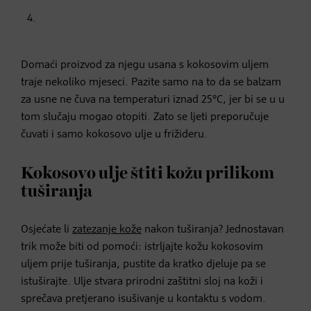
Domaći proizvod za njegu usana s kokosovim uljem
traje nekoliko mjeseci. Pazite samo na to da se balzam
za usne ne čuva na temperaturi iznad 25°C, jer bi se u u
tom slučaju mogao otopiti. Zato se ljeti preporučuje
čuvati i samo kokosovo ulje u frižideru.
Kokosovo ulje štiti kožu prilikom
tuširanja
Osjećate li
zatezanje kože
nakon tuširanja? Jednostavan
trik može biti od pomoći: istrljajte kožu kokosovim
uljem prije tuširanja, pustite da kratko djeluje pa se
istuširajte. Ulje stvara prirodni zaštitni sloj na koži i
sprečava pretjerano isušivanje u kontaktu s vodom.