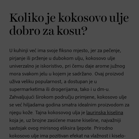
Koliko je kokosovo ulje
dobro za kosu?
U kuhinji već ima svoje fiksno mjesto, jer za pečenje,
pirjanje ili prženje u dubokom ulju, kokosovo ulje
univerzalno je iskoristivo, pri čemu daje arome južnog
mora svakom jelu u kojem je sadržano. Ovaj proizvod
uživa veliku popularnost, a dostupan je u
supermarketima ili drogerijama, tako i u dm-u.
Zahvaljujući širokom području primjene, kokosovo ulje
se već hiljadama godina smatra idealnim proizvodom za
njegu kože. Tajna kokosovog ulja je
laurinska kiselina
koja je, uz brojne zasićene masne kiseline, najvažniji
sastojak ovog mirisnog eliksira ljepote. Prirodno
kokosovo ulje ima pozitivan efekat na vlažnost i kiselo-