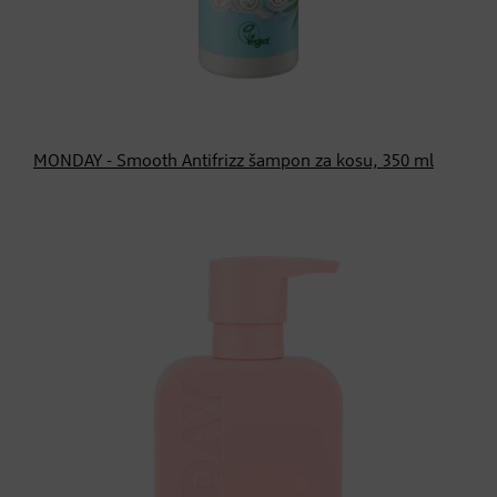
MONDAY - Smooth Antifrizz šampon za kosu, 350 ml