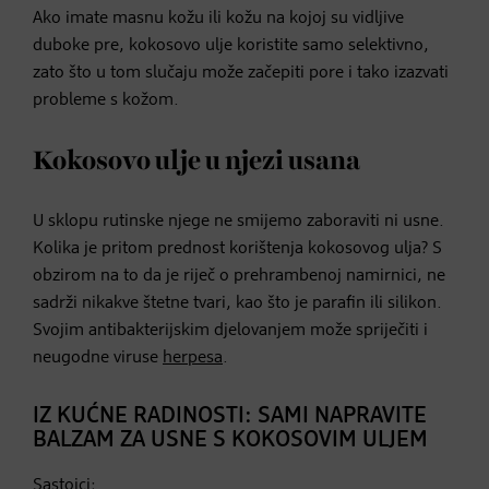
Ako imate masnu kožu ili kožu na kojoj su vidljive
duboke pre, kokosovo ulje koristite samo selektivno,
zato što u tom slučaju može začepiti pore i tako izazvati
probleme s kožom.
Kokosovo ulje u njezi usana
U sklopu rutinske njege ne smijemo zaboraviti ni usne.
Kolika je pritom prednost korištenja kokosovog ulja? S
obzirom na to da je riječ o prehrambenoj namirnici, ne
sadrži nikakve štetne tvari, kao što je parafin ili silikon.
Svojim antibakterijskim djelovanjem može spriječiti i
neugodne viruse
herpesa
.
IZ KUĆNE RADINOSTI: SAMI NAPRAVITE
BALZAM ZA USNE S KOKOSOVIM ULJEM
Sastojci: