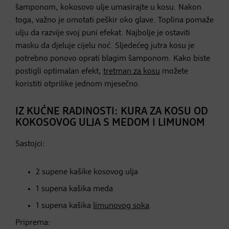
šamponom, kokosovo ulje umasirajte u kosu. Nakon
toga, važno je omotati peškir oko glave. Toplina pomaže
ulju da razvije svoj puni efekat. Najbolje je ostaviti
masku da djeluje cijelu noć. Sljedećeg jutra kosu je
potrebno ponovo oprati blagim šamponom. Kako biste
postigli optimalan efekt,
tretman za kosu
možete
koristiti otprilike jednom mjesečno.
IZ KUĆNE RADINOSTI: KURA ZA KOSU OD
KOKOSOVOG ULJA S MEDOM I LIMUNOM
Sastojci:
2 supene kašike kosovog ulja
1 supena kašika meda
1 supena kašika
limunovog soka
.
Priprema: