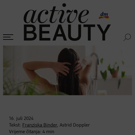
16. juli
2024
Tekst:
Franziska Binder
, Astrid Doppler
Vrijeme čitanja:
4
min