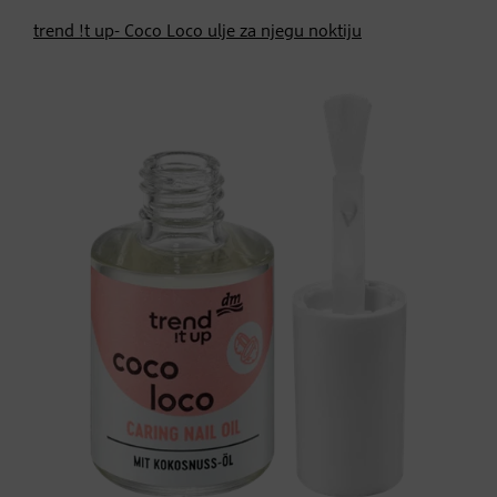
trend !t up- Coco Loco ulje za njegu noktiju