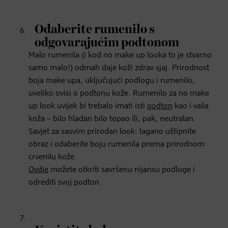
Odaberite rumenilo s
odgovarajućim podtonom
Malo rumenila (i kod no make up looka to je stvarno
samo malo!) odmah daje koži zdrav sjaj. Prirodnost
boja make upa, uključujući podlogu i rumenilo,
uveliko ovisi o podtonu kože. Rumenilo za no make
up look uvijek bi trebalo imati isti
podton
kao i vaša
koža – bilo hladan bilo topao ili, pak, neutralan.
Savjet za sasvim prirodan look: lagano uštipnite
obraz i odaberite boju rumenila prema prirodnom
crvenilu kože.
Ovdje
možete otkriti savršenu nijansu podloge i
odrediti svoj podton.