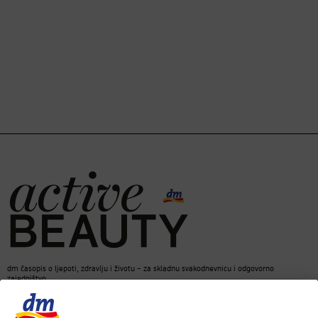
dm časopis o ljepoti, zdravlju i životu – za skladnu svakodnevnicu i odgovorno
zajedništvo.