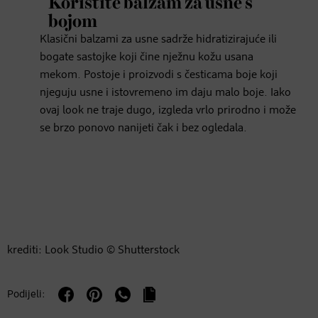
Koristite balzam za usne s
bojom
Klasični balzami za usne sadrže hidratizirajuće ili
bogate sastojke koji čine nježnu kožu usana
mekom. Postoje i proizvodi s česticama boje koji
njeguju usne i istovremeno im daju malo boje. Iako
ovaj look ne traje dugo, izgleda vrlo prirodno i može
se brzo ponovo nanijeti čak i bez ogledala.
krediti: Look Studio © Shutterstock
Podijeli: