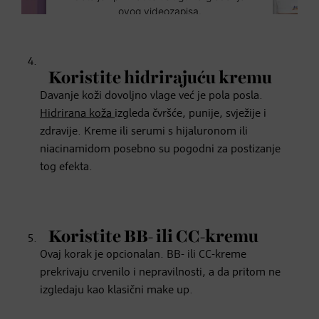
ovog videozapisa.
Više informacija
Koristite hidrirajuću kremu
Prihvati
Davanje koži dovoljno vlage već je pola posla.
Hidrirana koža
izgleda čvršće, punije, svježije i
zdravije. Kreme ili serumi s hijaluronom ili
niacinamidom posebno su pogodni za postizanje
tog efekta.
Koristite BB- ili CC-kremu
Ovaj korak je opcionalan. BB- ili CC-kreme
prekrivaju crvenilo i nepravilnosti, a da pritom ne
izgledaju kao klasični make up.