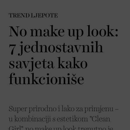
TREND LJEPOTE
No make up look:
7 jednostavnih
savjeta kako
funkcioniše
Super prirodno i lako za primjenu –
u kombinaciji s estetikom "Clean
Girl", no make up look trenutno je