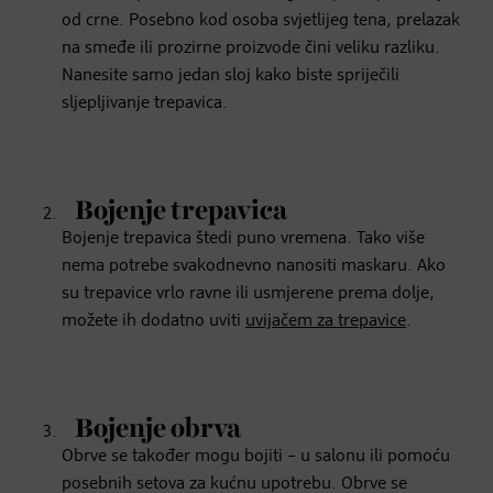
od crne. Posebno kod osoba svjetlijeg tena, prelazak
na smeđe ili prozirne proizvode čini veliku razliku.
Nanesite samo jedan sloj kako biste spriječili
sljepljivanje trepavica.
Bojenje trepavica
Bojenje trepavica štedi puno vremena. Tako više
nema potrebe svakodnevno nanositi maskaru. Ako
su trepavice vrlo ravne ili usmjerene prema dolje,
možete ih dodatno uviti
uvijačem za trepavice
.
Bojenje obrva
Obrve se također mogu bojiti – u salonu ili pomoću
posebnih setova za kućnu upotrebu. Obrve se